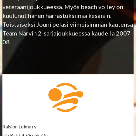
veteraanijoukkueessa. Myös beach volley on
kuulunut hänen harrastuksiinsa kesäisin.
Toistaiseksi Jouni pelasi viimeisimmän kautensa
Team Narvin 2-sarjajoukkueessa kaudella 2007-
08.
Raision Loimu ry
c/o Rabbit Visuals Oy