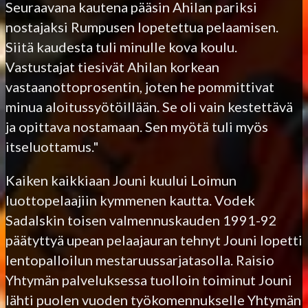
Seuraavana kautena pääsin Ahilan pariksi
nostajaksi Rumpusen lopetettua pelaamisen.
Siitä kaudesta tuli minulle kova koulu.
Vastustajat tiesivät Ahilan korkean
vastaanottoprosentin, joten he pommittivat
minua aloitussyötöillään. Se oli vain kestettävä
ja opittava nostamaan. Sen myötä tuli myös
itseluottamus."
Kaiken kaikkiaan Jouni kuului Loimun
luottopelaajiin kymmenen kautta. Vodek
Sadalskin toisen valmennuskauden 1991-92
päätyttyä upean pelaajauran tehnyt Jouni lopetti
lentopalloilun mestaruussarjatasolla. Raisio
Yhtymän palveluksessa tuolloin toiminut Jouni
lähti puolen vuoden työkomennukselle Yhtymän