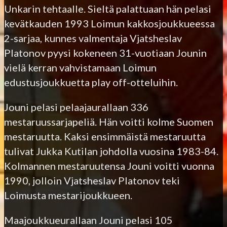
Unkarin tehtaalle. Sieltä palattuaan hän pelasi
kevätkauden 1993 Loimun kakkosjoukkueessa
2-sarjaa, kunnes valmentaja Vjatsheslav
Platonov pyysi kokeneen 31-vuotiaan Jounin
vielä kerran vahvistamaan Loimun
edustusjoukkuetta play off-otteluihin.
Jouni pelasi pelaajaurallaan 336
mestaruussarjapeliä. Hän voitti kolme Suomen
mestaruutta. Kaksi ensimmäistä mestaruutta
tulivat Jukka Kutilan johdolla vuosina 1983-84.
Kolmannen mestaruutensa Jouni voitti vuonna
1990, jolloin Vjatsheslav Platonov teki
Loimusta mestarijoukkueen.
Maajoukkueurallaan Jouni pelasi 105