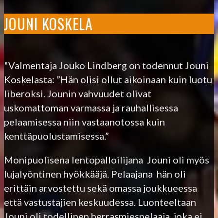
JOUNI KOSKELA
"Valmentaja Jouko Lindberg on todennut Jouni
Koskelasta: ”Hän olisi ollut aikoinaan kuin luotu
liberoksi. Jounin vahvuudet olivat
uskomattoman varmassa ja rauhallisessa
pelaamisessa niin vastaanotossa kuin
kenttäpuolustamisessa.”
Monipuolisena lentopalloilijana Jouni oli myös
lujalyöntinen hyökkääjä. Pelaajana hän oli
erittäin arvostettu sekä omassa joukkueessa
että vastustajien keskuudessa. Luonteeltaan
Jouni oli todellinen herrasmiespelaaja, joka ei