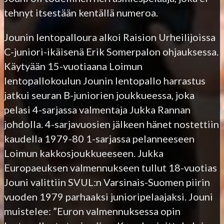
tehnyt itsestään kentällä numeroa.
Jounin lentopalloura alkoi Raision Urheilijoissa
C-juniori-ikäisenä Erik Somerpalon ohjauksessa.
Käytyään 15-vuotiaana Loimun
lentopallokoulun Jounin lentopallo harrastus
jatkui seuran B-juniorien joukkueessa, joka
pelasi 4-sarjassa valmentaja Jukka Rannan
johdolla. 4-sarjavuosien jälkeen hänet nostettiin
kaudella 1979-80 1-sarjassa pelanneeseen
Loimun kakkosjoukkueeseen. Jukka
Europaeuksen valmennukseen tullut 18-vuotias
Jouni valittiin SVUL:n Varsinais-Suomen piirin
vuoden 1979 parhaaksi junioripelaajaksi. Jouni
muistelee: ”Euron valmennuksessa opin