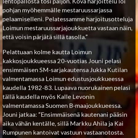
lentopallosta tosi paljon. Kova harjoittelu loi
pohjan myöhemmälle mestaruussarjassa
pelaamiselleni. Pelatessamme harjoitusotteluja
Loimun mestaruussarjajoukkuetta vastaan näin,
että voisin pärjätä sillä tasolla.”
Pelattuaan kolme kautta Loimun
kakkosjoukkueessa 20-vuotias Jouni pelasi
ensimmäisen SM-sarjakautensa Jukka Kutilan
valmentamassa Loimun edustusjoukkueessa
kaudella 1982-83. Lupaava nuorukainen pelasi
tällä kaudella myös Kalle Levonin
valmentamassa Suomen B-maajoukkueessa.
Jouni jatkaa: ”Ensimmäisenä kautenani pääsin
aika vähän kentälle, sillä Markku Ahila ja Kai
Rumpunen kantoivat vastuun vastaanotosta.