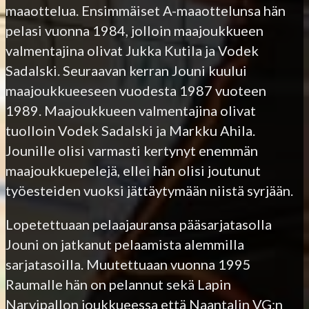
maaottelua. Ensimmäiset A-maaottelunsa hän
pelasi vuonna 1984, jolloin maajoukkueen
valmentajina olivat Jukka Kutila ja Vodek
Sadalski. Seuraavan kerran Jouni kuului
maajoukkueeseen vuodesta 1987 vuoteen
1989. Maajoukkueen valmentajina olivat
tuolloin Vodek Sadalski ja Markku Ahila.
Jounille olisi varmasti kertynyt enemmän
maajoukkuepelejä, ellei hän olisi joutunut
työesteiden vuoksi jättäytymään niistä syrjään.
Lopetettuaan pelaajauransa pääsarjatasolla
Jouni on jatkanut pelaamista alemmilla
sarjatasoilla. Muutettuaan vuonna 1995
Raumalle hän on pelannut sekä Lapin
Narvipallon joukkueessa että Naantalin VG:n