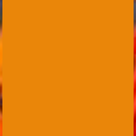
Perjantaina 16.10. alkaa 50.
kausi pääsarjassa yhteen
putkeen!
Virittelemme 50. pääsarjakauden odotuksia
julkaisemalla historiapaloja vuosikymmenten
takaa, eli ainakin toistaiseksi viimeisestä
ykkössarjakaudesta sekä ensimmäisestä
pääsarjakaudesta. 🧡🖤
LUE PÄIVITTYVÄÄ HISTORIAKETJUA