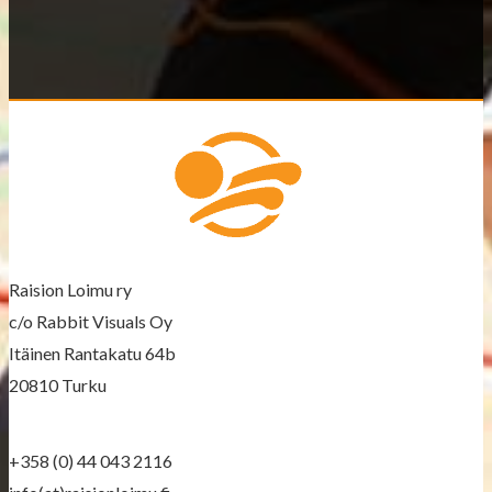
Raision Loimu ry
c/o Rabbit Visuals Oy
Itäinen Rantakatu 64b
20810 Turku
+358 (0) 44 043 2116