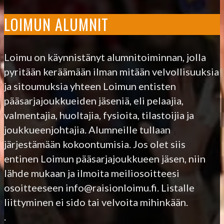
LOIMUN ALUMNIT
Loimu on käynnistänyt alumnitoiminnan, jolla
pyritään keräämään ilman mitään velvollisuuksia
ja sitoumuksia yhteen Loimun entisten
pääsarjajoukkueiden jäseniä, eli pelaajia,
valmentajia, huoltajia, fysioita, tilastoijia ja
joukkueenjohtajia. Alumneille tullaan
järjestämään kokoontumisia. Jos olet siis
entinen Loimun pääsarjajoukkueen jäsen, niin
lähde mukaan ja ilmoita meiliosoitteesi
osoitteeseen info@raisionloimu.fi. Listalle
liittyminen ei sido tai velvoita mihinkään.
.