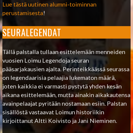
Lue tästä uutinen alumni-toiminnan
perustamisesta
!
SEURALEGENDAT
Tällä palstalla tullaan esittelemään menneiden
vuosien Loimu Legendoja seuran
pääsarjakausien ajalta. Perinteikkäässä seurassa
on legendaarisia pelaajia lukematon määrä,
joten kaikkia ei varmasti pystytä yhden kesän
aikana esittelemään, mutta ainakin aikakautensa
avainpelaajat pyritään nostamaan esiin. Palstan
sisällöstä vastaavat Loimun historiikin
kirjoittanut Altti Koivisto ja Jani Nieminen.