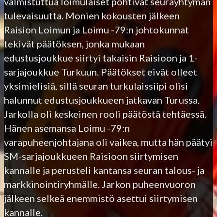
valmistuttua loimulaiset pohtivat seurayhtymän
tulevaisuutta. Monien kokousten jälkeen
Raision Loimun ja Loimu -79:n johtokunnat
tekivät päätöksen, jonka mukaan
edustusjoukkue siirtyi takaisin Raisioon ja 1-
sarjajoukkue Turkuun. Päätökset eivät olleet
yksimielisiä, sillä seuran turkulaissiipi olisi
halunnut edustusjoukkueen jatkavan Turussa.
Jarkolla oli keskeinen rooli päätöstä tehtäessä.
Hänen asemansa Loimu -79:n
varapuheenjohtajana oli vaikea, mutta hän päätyi
SM-sarjajoukkueen Raisioon siirtymisen
kannalle ja perusteli kantansa seuran talous- ja
markkinointiryhmälle. Jarkon puheenvuoron
jälkeen selkeä enemmistö asettui siirtymisen
kannalle.