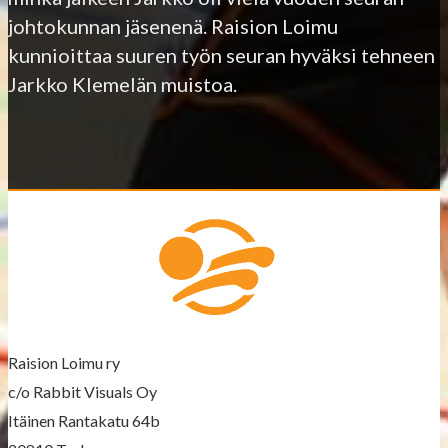
johtokunnan jäsenenä. Raision Loimu
kunnioittaa suuren työn seuran hyväksi tehneen
Jarkko Klemelän muistoa.
Raision Loimu ry
c/o Rabbit Visuals Oy
Itäinen Rantakatu 64b