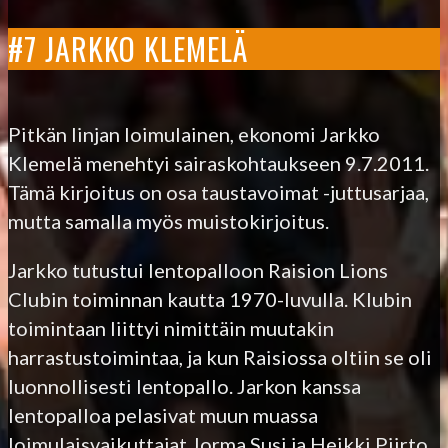
#7 JARKKO KLEMELÄ
Pitkän linjan loimulainen, ekonomi Jarkko
Klemelä menehtyi sairaskohtaukseen 9.7.2011.
Tämä kirjoitus on osa taustavoimat -juttusarjaa,
mutta samalla myös muistokirjoitus.
Jarkko tutustui lentopalloon Raision Lions
Clubin toiminnan kautta 1970-luvulla. Klubin
toimintaan liittyi nimittäin muutakin
harrastustoimintaa, ja kun Raisiossa oltiin se oli
luonnollisesti lentopallo. Jarkon kanssa
lentopalloa pelasivat muun muassa
loimulaisvaikuttajat Jorma Susi ja Heikki Piirto.