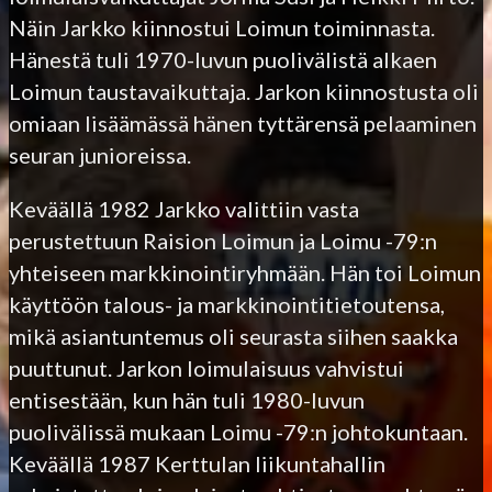
Näin Jarkko kiinnostui Loimun toiminnasta.
Hänestä tuli 1970-luvun puolivälistä alkaen
Loimun taustavaikuttaja. Jarkon kiinnostusta oli
omiaan lisäämässä hänen tyttärensä pelaaminen
seuran junioreissa.
Keväällä 1982 Jarkko valittiin vasta
perustettuun Raision Loimun ja Loimu -79:n
yhteiseen markkinointiryhmään. Hän toi Loimun
käyttöön talous- ja markkinointitietoutensa,
mikä asiantuntemus oli seurasta siihen saakka
puuttunut. Jarkon loimulaisuus vahvistui
entisestään, kun hän tuli 1980-luvun
puolivälissä mukaan Loimu -79:n johtokuntaan.
Keväällä 1987 Kerttulan liikuntahallin