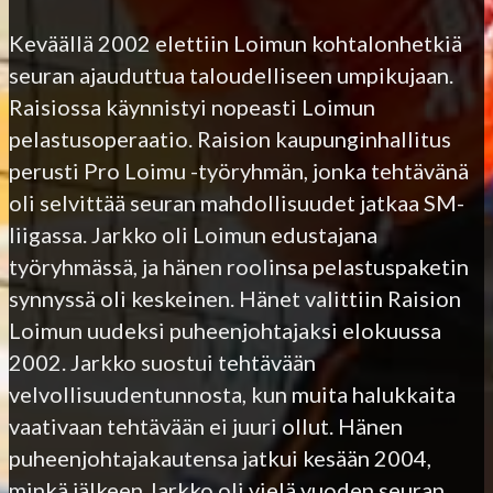
Keväällä 2002 elettiin Loimun kohtalonhetkiä
seuran ajauduttua taloudelliseen umpikujaan.
Raisiossa käynnistyi nopeasti Loimun
pelastusoperaatio. Raision kaupunginhallitus
perusti Pro Loimu -työryhmän, jonka tehtävänä
oli selvittää seuran mahdollisuudet jatkaa SM-
liigassa. Jarkko oli Loimun edustajana
työryhmässä, ja hänen roolinsa pelastuspaketin
synnyssä oli keskeinen. Hänet valittiin Raision
Loimun uudeksi puheenjohtajaksi elokuussa
2002. Jarkko suostui tehtävään
velvollisuudentunnosta, kun muita halukkaita
vaativaan tehtävään ei juuri ollut. Hänen
puheenjohtajakautensa jatkui kesään 2004,
minkä jälkeen Jarkko oli vielä vuoden seuran