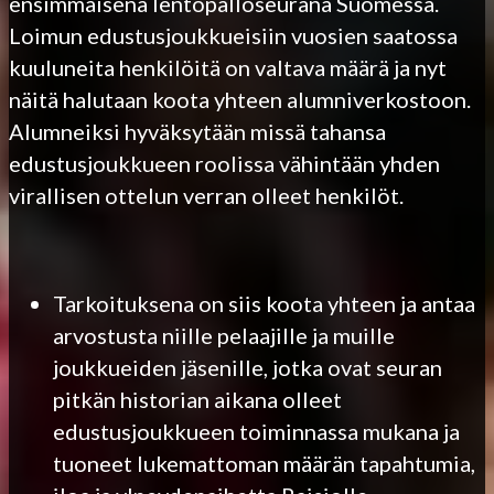
ensimmäisenä lentopalloseurana Suomessa.
Loimun edustusjoukkueisiin vuosien saatossa
kuuluneita henkilöitä on valtava määrä ja nyt
näitä halutaan koota yhteen alumniverkostoon.
Alumneiksi hyväksytään missä tahansa
edustusjoukkueen roolissa vähintään yhden
virallisen ottelun verran olleet henkilöt.
Tarkoituksena on siis koota yhteen ja antaa
arvostusta niille pelaajille ja muille
joukkueiden jäsenille, jotka ovat seuran
pitkän historian aikana olleet
edustusjoukkueen toiminnassa mukana ja
tuoneet lukemattoman määrän tapahtumia,