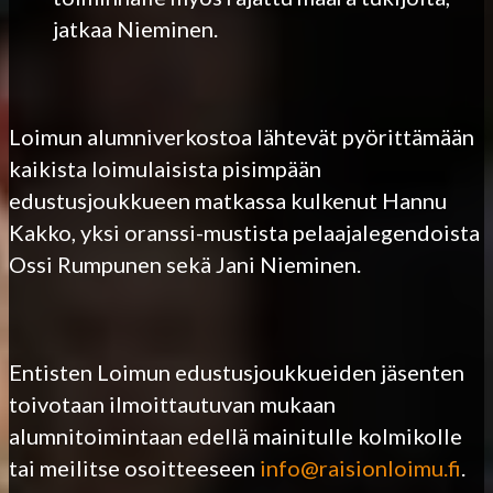
jatkaa Nieminen.
Loimun alumniverkostoa lähtevät pyörittämään
kaikista loimulaisista pisimpään
edustusjoukkueen matkassa kulkenut Hannu
Kakko, yksi oranssi-mustista pelaajalegendoista
Ossi Rumpunen sekä Jani Nieminen.
Entisten Loimun edustusjoukkueiden jäsenten
toivotaan ilmoittautuvan mukaan
alumnitoimintaan edellä mainitulle kolmikolle
tai meilitse osoitteeseen
info@raisionloimu.fi
.