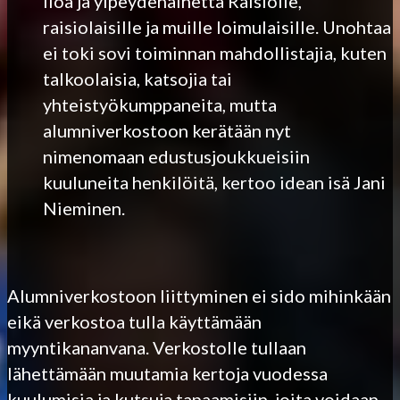
iloa ja ylpeydenaihetta Raisiolle,
raisiolaisille ja muille loimulaisille. Unohtaa
ei toki sovi toiminnan mahdollistajia, kuten
talkoolaisia, katsojia tai
yhteistyökumppaneita, mutta
alumniverkostoon kerätään nyt
nimenomaan edustusjoukkueisiin
kuuluneita henkilöitä, kertoo idean isä Jani
Nieminen.
Alumniverkostoon liittyminen ei sido mihinkään
eikä verkostoa tulla käyttämään
myyntikananvana. Verkostolle tullaan
lähettämään muutamia kertoja vuodessa
kuulumisia ja kutsuja tapaamisiin, joita voidaan