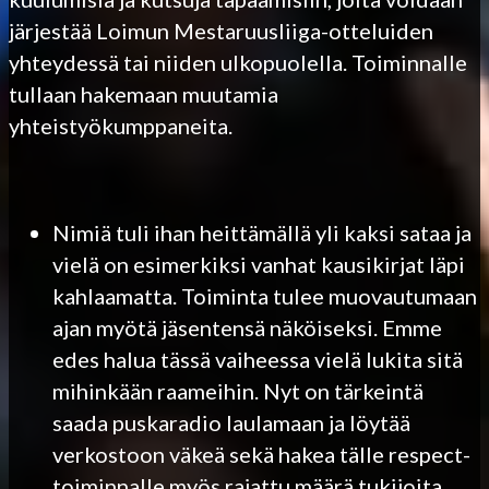
järjestää Loimun Mestaruusliiga-otteluiden
yhteydessä tai niiden ulkopuolella. Toiminnalle
tullaan hakemaan muutamia
yhteistyökumppaneita.
Nimiä tuli ihan heittämällä yli kaksi sataa ja
vielä on esimerkiksi vanhat kausikirjat läpi
kahlaamatta. Toiminta tulee muovautumaan
ajan myötä jäsentensä näköiseksi. Emme
edes halua tässä vaiheessa vielä lukita sitä
mihinkään raameihin. Nyt on tärkeintä
saada puskaradio laulamaan ja löytää
verkostoon väkeä sekä hakea tälle respect-
toiminnalle myös rajattu määrä tukijoita,