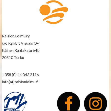
n
a
v
i
Raision Loimu ry
g
c/o Rabbit Visuals Oy
a
Itäinen Rantakatu 64b
20810 Turku
t
i
+358 (0) 44 043 2116
o
info(at)raisionloimu.fi
n