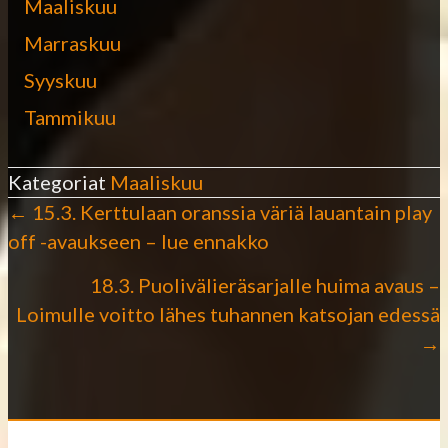
Maaliskuu
Marraskuu
Syyskuu
Tammikuu
Kategoriat
Maaliskuu
← 15.3. Kerttulaan oranssia väriä lauantain play
P
off -avaukseen – lue ennakko
o
18.3. Puolivälieräsarjalle huima avaus –
Loimulle voitto lähes tuhannen katsojan edessä
s
→
t
s