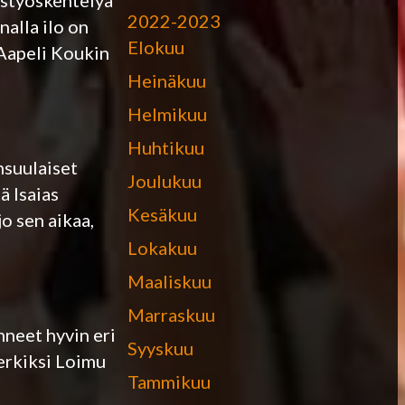
ystyöskentelyä
2022-2023
nalla ilo on
Elokuu
 Aapeli Koukin
Heinäkuu
Helmikuu
Huhtikuu
nsuulaiset
Joulukuu
ä Isaias
Kesäkuu
o sen aikaa,
Lokakuu
Maaliskuu
Marraskuu
nneet hyvin eri
Syyskuu
merkiksi Loimu
Tammikuu