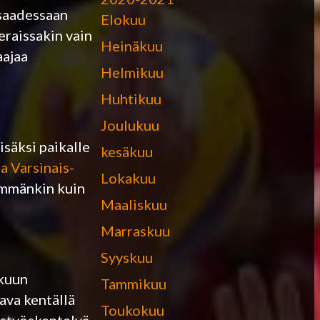
 saadessaan
Elokuu
eraissakin vain
Heinäkuu
aajaa
Helmikuu
Huhtikuu
Joulukuu
säksi paikalle
kesäkuu
a Varsinais-
Lokakuu
nemmänkin kuin
Maaliskuu
Marraskuu
Syyskuu
akuun
Tammikuu
ava kentällä
Toukokuu