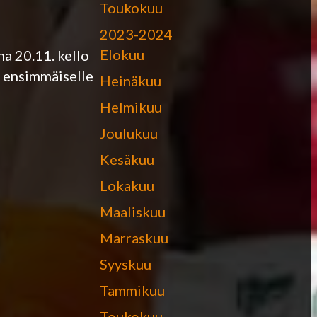
Toukokuu
2023-2024
Elokuu
a 20.11. kello
0 ensimmäiselle
Heinäkuu
Helmikuu
Joulukuu
Kesäkuu
Lokakuu
Maaliskuu
Marraskuu
Syyskuu
Tammikuu
Toukokuu