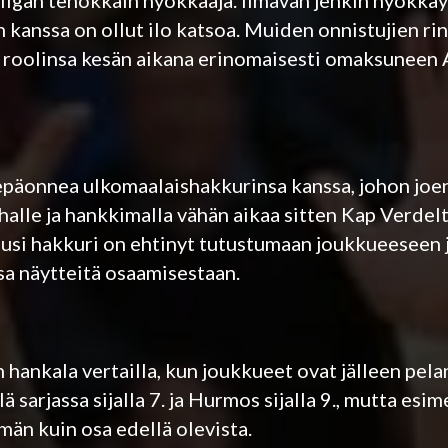
iigan tehokkain hyökkääjä. Ilmavan jenkin hyökkä
kanssa on ollut ilo katsoa. Muiden onnistujien rin
n roolinsa kesän aikana erinomaisesti omaksuneen
epäonnea ulkomaalaishakkurinsa kanssa, johon joe
halle ja hankkimalla vähän aikaa sitten Kap Verdelt
usi hakkuri on ehtinyt tutustumaan joukkueeseen j
sa näytteitä osaamisestaan.
hankala vertailla, kun joukkueet ovat jälleen pela
ä sarjassa sijalla 7. ja Hurmos sijalla 9., mutta esi
män kuin osa edellä olevista.