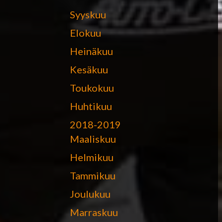
Syyskuu
Elokuu
Heinäkuu
Kesäkuu
Toukokuu
Huhtikuu
2018-2019
Maaliskuu
Helmikuu
Tammikuu
Joulukuu
Marraskuu