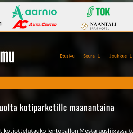
Etusivu
Seura
Joukkue
auolta kotiparketille maanantaina
 kotiottelutauko lentopallon Mestaruusliigassa t