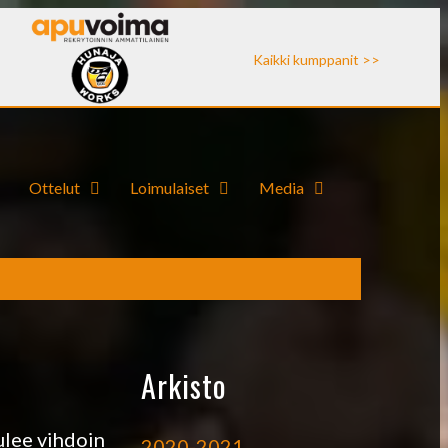
Kaikki kumppanit >>
Ottelut
Loimulaiset
Media
Arkisto
ulee vihdoin
2020-2021