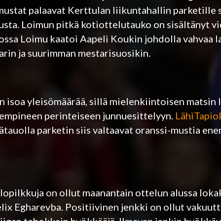
stat palaavat Kerttulan liikuntahallin parketille
ta. Loimun pitkä kotiottelutauko on sisältänyt vi
jossa Loimu kaatoi Aapeli Koukin johdolla vahvaa l
arin ja suurimman mestarisuosikin.
soa yleisömäärää, sillä mielenkiintoisen matsin li
empineen perinteiseen junnuesittelyyn.
LähiTapiol
ätauolla parketin siis valtaavat oranssi-mustia e
opilkkuja on ollut maanantain ottelun alussa lok
lix Egharevba. Positiivinen jenkki on ollut vakuutt