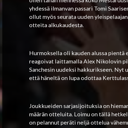
ollen tähän mennessä koko Mestaruusl
yhdessä ilmanvan passari Tomi Saarisen 
ollut myös seurata uuden yleispelaaja
otteita alkukaudesta.
Hurmoksella oli kauden alussa pientä 
reagoivat laittamalla Alex Nikolovin pi
Sanchesin uudeksi hakkurikseen. Nyt u
että häneltä on lupa odottaa Kerttulas
Joukkueiden sarjasijoituksia on hieman 
määrän otteluita. Loimu on tällä hetkell
on pelannut peräti neljä ottelua vähem