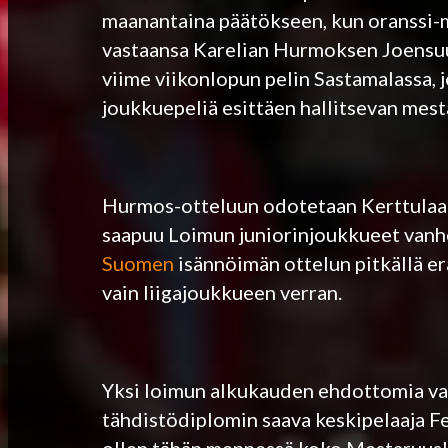
maanantaina päätökseen, kun oranssi-mu
vastaansa Karelian Hurmoksen Joensuus
viime viikonlopun pelin Sastamalassa, 
joukkuepeliä esittäen hallitsevan mest
Hurmos-otteluun odotetaan Kerttulaan i
saapuu Loimun juniorinjoukkueet vanh
Suomen
isännöimän ottelun pitkällä er
vain liigajoukkueen verran.
Yksi loimun alkukauden ehdottomia val
tähdistödiplomin saava keskipelaaja Fe