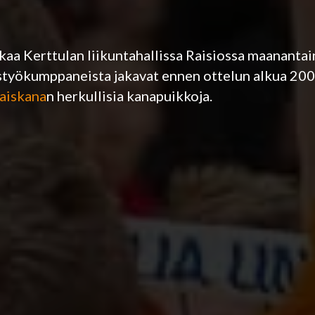
aa Kerttulan liikuntahallissa Raisiossa maanantain
eistyökumppaneista jakavat ennen ottelun alkua 20
aiskana
n herkullisia kanapuikkoja.