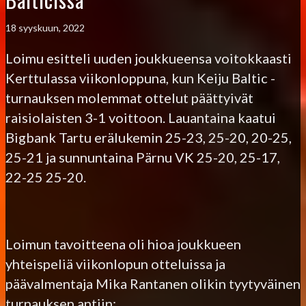
18 syyskuun, 2022
Loimu esitteli uuden joukkueensa voitokkaasti
Kerttulassa viikonloppuna, kun Keiju Baltic -
turnauksen molemmat ottelut päättyivät
raisiolaisten 3-1 voittoon. Lauantaina kaatui
Bigbank Tartu erälukemin 25-23, 25-20, 20-25,
25-21 ja sunnuntaina Pärnu VK 25-20, 25-17,
22-25 25-20.
Loimun tavoitteena oli hioa joukkueen
yhteispeliä viikonlopun otteluissa ja
päävalmentaja Mika Rantanen olikin tyytyväinen
turnauksen antiin: