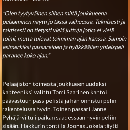
”Olen tyytyväinen siihen miltä joukkueena
pelaaminen näytti jo tässä vaiheessa. Teknisesti ja
taktisesti on tietysti vielä juttuja jotka ei vielä
toimi, mutta tulevat toimiman ajan kanssa. Samoin
esimerkiksi passareiden ja hyökkääjien yhteispeli
paranee koko ajan.”
Pelaajiston toimesta joukkueen uudeksi
kapteeniksi valittu Tomi Saarinen kantoi
päävastuun passipelistä ja hän onnistui pelin
rakentelussa hyvin. Toinen passari Janne
Pyhäjärvi tuli paikan saadessaan hyvin peliin
sisään. Hakkurin tontilla Joonas Jokela täytti