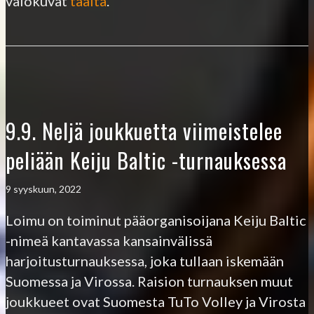
valokuvat
täältä
.
9.9. Neljä joukkuetta viimeistelee
peliään Keiju Baltic -turnauksessa
9 syyskuun, 2022
Loimu on toiminut pääorganisoijana Keiju Baltic
-nimeä kantavassa kansainvälissä
harjoitusturnauksessa, joka tullaan iskemään
Suomessa ja Virossa. Raision turnauksen muut
joukkueet ovat Suomesta TuTo Volley ja Virosta