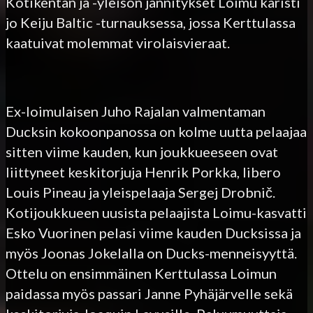
Kotikentän ja -yleisön jännitykset Loimu karisti
jo Keiju Baltic -turnauksessa, jossa Kerttulassa
kaatuivat molemmat virolaisvieraat.
Ex-loimulaisen Juho Rajalan valmentaman
Ducksin kokoonpanossa on kolme uutta pelaajaa
sitten viime kauden, kun joukkueeseen ovat
liittyneet keskitorjuja Henrik Porkka, libero
Louis Pineau ja yleispelaaja Sergej Drobnič.
Kotijoukkueen uusista pelaajista Loimu-kasvatti
Esko Vuorinen pelasi viime kauden Ducksissa ja
myös Joonas Jokelalla on Ducks-menneisyyttä.
Ottelu on ensimmäinen Kerttulassa Loimun
paidassa myös passari Janne Pyhäjärvelle sekä