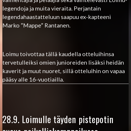
legendoja ja muita vieraita. Perjantain
legendahaastatteluun saapuu ex-kapteeni
Marko ”Mappe” Rantanen.
Loimu toivottaa tällä kaudella otteluihinsa
tervetulleiksi omien junioreiden lisäksi heidän
kaverit ja muut nuoret, sillä otteluihin on vapaa
pääsy alle 16-vuotiailla.
28.9. Loimulle täyden pistepotin