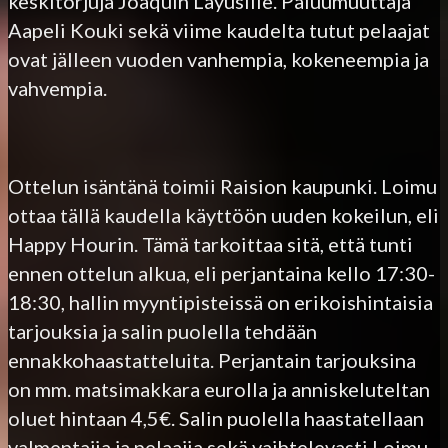
keskitorjuja Joaquin Layusille. Paluumuuttaja
Aapeli Kouki sekä viime kaudelta tutut pelaajat
ovat jälleen vuoden vanhempia, kokeneempia ja
vahvempia.
Ottelun isäntänä toimii Raision kaupunki. Loimu
ottaa tällä kaudella käyttöön uuden kokeilun, eli
Happy Hourin. Tämä tarkoittaa sitä, että tunti
ennen ottelun alkua, eli perjantaina kello 17:30-
18:30, hallin myyntipisteissä on erikoishintaisia
tarjouksia ja salin puolella tehdään
ennakkohaastatteluita. Perjantain tarjouksina
on mm. matsimakkara eurolla ja anniskeluteltan
oluet hintaan 4,5€. Salin puolella haastatellaan
valmentajia ja pelaajia sekä vaihtelevasti Loimu-