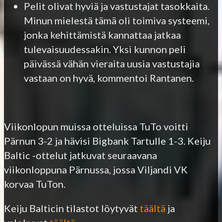
Pelit olivat hyviä ja vastustajat tasokkaita.
Minun mielestä tämä oli toimiva systeemi,
jonka kehittämistä kannattaa jatkaa
tulevaisuudessakin. Yksi kunnon peli
päivässä vähän vieraita uusia vastustajia
vastaan on hyvä, kommentoi Rantanen.
Viikonlopun muissa otteluissa TuTo voitti
Pärnun 3-2 ja hävisi Bigbank Tartulle 1-3. Keiju
Baltic -ottelut jatkuvat seuraavana
viikonloppuna Pärnussa, jossa Viljandi VK
korvaa TuTon.
Keiju Balticin tilastot löytyvät
täältä
ja