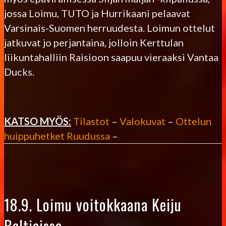
jossa Loimu, TUTO ja Hurrikaani pelaavat
Varsinais-Suomen herruudesta. Loimun ottelut
jatkuvat jo perjantaina, jolloin Kerttulan
liikuntahalliin Raisioon saapuu vieraaksi Vantaa
Ducks.
KATSO MYÖS:
Tilastot
–
Valokuvat
–
Ottelun
huippuhetket Ruudussa
–
18.9. Loimu voitokkaana Keiju
Balticissa