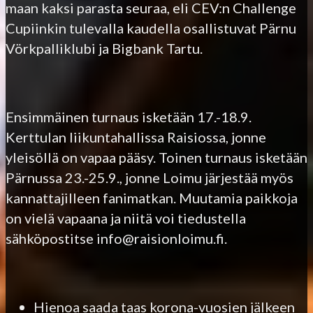
maan kaksi parasta seuraa, eli CEV:n Challenge
Cupiinkin tulevalla kaudella osallistuvat Pärnu
Vörkpalliklubi ja Bigbank Tartu.
Ensimmäinen turnaus isketään 17.-18.9.
Kerttulan liikuntahallissa Raisiossa, jonne
yleisöllä on vapaa pääsy. Toinen turnaus isketään
Pärnussa 23.-25.9., jonne Loimu järjestää myös
kannattajilleen fanimatkan. Muutamia paikkoja
on vielä vapaana ja niitä voi tiedustella
sähköpostitse info@raisionloimu.fi.
Hienoa saada taas korona-vuosien jälkeen