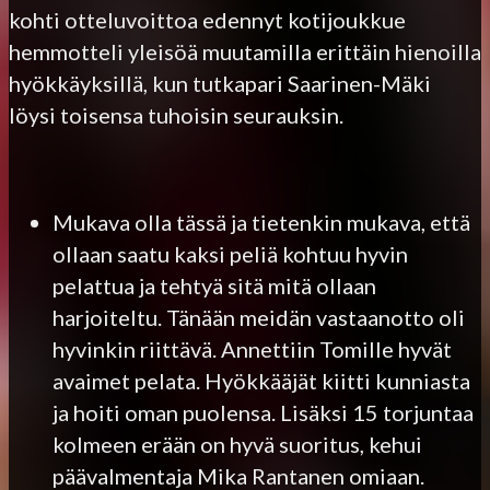
kohti otteluvoittoa edennyt kotijoukkue
hemmotteli yleisöä muutamilla erittäin hienoilla
hyökkäyksillä, kun tutkapari Saarinen-Mäki
löysi toisensa tuhoisin seurauksin.
Mukava olla tässä ja tietenkin mukava, että
ollaan saatu kaksi peliä kohtuu hyvin
pelattua ja tehtyä sitä mitä ollaan
harjoiteltu. Tänään meidän vastaanotto oli
hyvinkin riittävä. Annettiin Tomille hyvät
avaimet pelata. Hyökkääjät kiitti kunniasta
ja hoiti oman puolensa. Lisäksi 15 torjuntaa
kolmeen erään on hyvä suoritus, kehui
päävalmentaja Mika Rantanen omiaan.