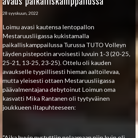
avaus paikalliskamppailussa
28 syyskuun, 2022
Loimu avasi kautensa lentopallon
Mestaruusliigassa kukistamalla
paikalliskamppailussa Turussa TUTO Volleyn
täyden pistepotin arvoisesti luvuin 1-3 (20-25,
25-21, 13-25, 23-25). Ottelu oli kauden
avaukselle tyypillisesti hieman aaltoilevaa,
mutta yleisesti ottaen Mestaruusliigassa
päävalmentajana debytoinut Loimun oma
kasvatti Mika Rantanen oli tyytyväinen
joukkueen iltapuhteeseen:
”Aika hyvin pystyttiin pelaamaan niin kuin oli