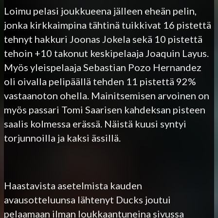
Loimu pelasi joukkueena jälleen eheän pelin,
jonka kirkkaimpina tähtinä tuikkivat 16 pistettä
tehnyt hakkuri Joonas Jokela sekä 10 pistettä
tehoin +10 takonut keskipelaaja Joaquin Layus.
Myös yleispelaaja Sebastian Pozo Hernandez
oli oivalla pelipäällä tehden 11 pistettä 92%
vastaanoton ohella. Mainitsemisen arvoinen on
myös passari Tomi Saarisen kahdeksan pisteen
saalis kolmessa erässä. Näistä kuusi syntyi
torjunnoilla ja kaksi ässillä.
Haastavista asetelmista kauden
avausotteluunsa lähtenyt Ducks joutui
pelaamaan ilman loukkaantuneina sivussa