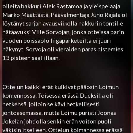
olleita hakkuri Alek Rastamoa ja yleispelaaja
Marko Määttästä. Päävalmentaja Juho Rajala oli
löytänyt sarjan avausviikolla hakkurin tontille
hätäavuksi Ville Sorvojan, jonka otteissa parin
vuoden poissaolo liigaparketeilta ei juuri
näkynyt. Sorvoja oli vieraiden paras pistemies
13 pisteen saaliillaan.
Ottelun kaikki erät kulkivat pääosin Loimun
komennossa. Toisessa erässä Ducksilla oli
hetkensä, jolloin se kävi hetkellisesti
johtoasemassa, mutta Loimu puristi Joonas
Jokelan johdolla senkin erän voiton puoli
väkisin itselleen. Ottelun kolmannessa erässä