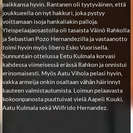
paikkansa hyvin. Rantanen oli tyytyväinen, että
joukkueella on nyt hakkuri, joka pystyy
voittamaan isoja hankaliakin palloja.
Yleispelaajaosastolla oli tasaista Väinö Rahkolla
ja Sebastian Pozo Hernandezilla ja vastaanotto
toimi hyvin myös libero Esko Vuorisella.
Sunnuntain ottelussa Eetu Kulmala korvasi
kahdessa viimeisessä erässä Rahkon ja onnistui
erinomaisesti. Myös Aatu Vihola pelasi hyvin,
vakka armeija onkin osaltaan vähän häirinnyt
kauteen valmistautumista. Loimun pelaavasta
kokoonpanosta puuttuivat vielä Aapeli Kouki,
Aatu Kulmala sekä Wilfrido Hernandez.