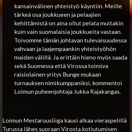
kansainvälinen yhteistyö käyntiin. Meille
tärkeä osa joukkueen ja pelaajien
kehittämistä on aina ollut pelata muitakin
kuin vain suomalaisia joukkueita vastaan.
Toivomme tämän johtavan tulevaisuudessa
vahvaan ja laajempaankin yhteistyöhön
maiden välillä. Ja erittäin hieno myös saada
sekä Suomessa että Virossa toimiva
raisiolainen yritys Bunge mukaan
turnauksen nimikumppaniksi, kommentoi
Loimun puheenjohtaja Jukka Rajakangas.
Loimun Mestaruusliiga kausi alkaa vieraspelillä
Turussa lähes suoraan Virosta kotiutumisen