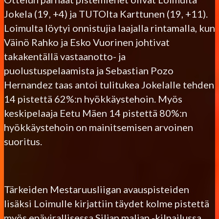
Jokela (19, +4) ja TUTOlta Karttunen (19, +11).
Loimulta löytyi onnistujia laajalla rintamalla, kun
Väinö Rahko ja Esko Vuorinen johtivat
takakentällä vastaanotto- ja
puolustuspelaamista ja Sebastian Pozo
Hernandez taas antoi tulitukea Jokelalle tehden
14 pistettä 62%:n hyökkäystehoin. Myös
keskipelaaja Eetu Mäen 14 pistettä 80%:n
hyökkäystehoin on mainitsemisen arvoinen
suoritus.
Tärkeiden Mestaruusliigan avauspisteiden
lisäksi Loimulle kirjattiin täydet kolme pistettä
myös epävirallisessa Siljan maljan -kilpailussa,