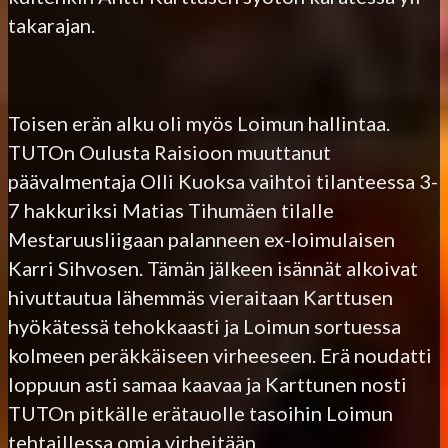
takarajan.
Toisen erän alku oli myös Loimun hallintaa.
TUTOn Oulusta Raisioon muuttanut
päävalmentaja Olli Kuoksa vaihtoi tilanteessa 3-
7 hakkuriksi Matias Tihumäen tilalle
Mestaruusliigaan palanneen ex-loimulaisen
Karri Sihvosen. Tämän jälkeen isännät alkoivat
hivuttautua lähemmäs vieraitaan Karttusen
hyökätessä tehokkaasti ja Loimun sortuessa
kolmeen peräkkäiseen virheeseen. Erä noudatti
loppuun asti samaa kaavaa ja Karttunen nosti
TUTOn pitkälle erätauolle tasoihin Loimun
tehtaillessa omia virheitään.