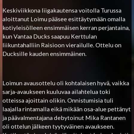
Keskiviikkona liigakautensa voitolla Turussa
aloittanut Loimu pääsee esittäytymään omalla
kotiyleisölleen ensimmäisen kerran perjantaina,
kun Vantaa Ducks saapuu Kerttulan
liikuntahalliin Raisioon vierailulle. Ottelu on
Ducksille kauden ensimmäinen.
Loimun avausottelu oli kohtalaisen hyvä, vaikka
sarja-avaukseen kuuluvaa ailahtelua toki
otteissa ajoittain olikin. Onnistumisia tuli
laajalla rintamalla eikä mikään osa-alue pettänyt
ja päävalmentajana debytoinut Mika Rantanen
oli ottelun jälkeen tyytyväinen avaukseen.