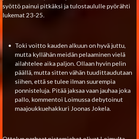
syöttö painui pitkäksi ja tulostaululle pyörähti
lukemat 23-25.
Toki voitto kauden alkuun on hyvä juttu,
mutta kyllähän meidän pelaaminen vielä
ailahtelee aika paljon. Ollaan hyvin pelin
päällä, mutta sitten vähän tuudittaudutaan
siihen, että se tulee ilman suurempia
ponnisteluja. Pitää jaksaa vaan jauhaa joka
pallo, kommentoi Loimussa debytoinut
maajoukkuehakkuri Joonas Jokela.
Ottelun parhaat pistemiehet olivat Loimulta