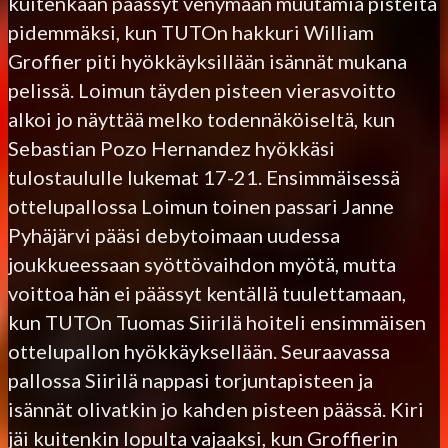
kuitenkaan päässyt venymään muutamia pisteitä
pidemmäksi, kun TUTOn hakkuri William
Groffier piti hyökkäyksillään isännät mukana
pelissä. Loimun täyden pisteen vierasvoitto
alkoi jo näyttää melko todennäköiseltä, kun
Sebastian Pozo Hernandez hyökkäsi
tulostaululle lukemat 17-21. Ensimmäisessä
ottelupallossa Loimun toinen passari Janne
Pyhäjärvi pääsi debytoimaan uudessa
joukkueessaan syöttövaihdon myötä, mutta
voittoa hän ei päässyt kentällä tuulettamaan,
kun TUTOn Tuomas Siirilä hoiteli ensimmäisen
ottelupallon hyökkäyksellään. Seuraavassa
pallossa Siirilä nappasi torjuntapisteen ja
isännät olivatkin jo kahden pisteen päässä. Kiri
jäi kuitenkin lopulta vajaaksi, kun Groffierin