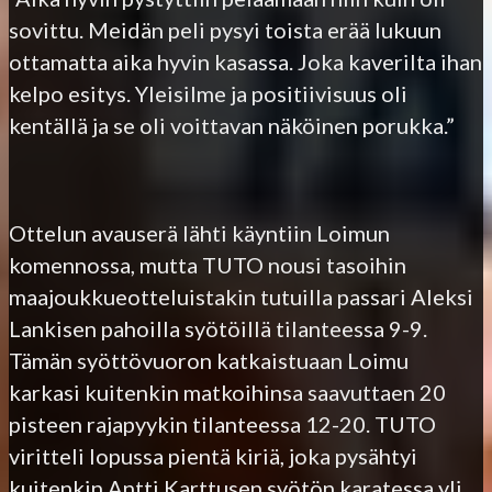
sovittu. Meidän peli pysyi toista erää lukuun
ottamatta aika hyvin kasassa. Joka kaverilta ihan
kelpo esitys. Yleisilme ja positiivisuus oli
kentällä ja se oli voittavan näköinen porukka.”
Ottelun avauserä lähti käyntiin Loimun
komennossa, mutta TUTO nousi tasoihin
maajoukkueotteluistakin tutuilla passari Aleksi
Lankisen pahoilla syötöillä tilanteessa 9-9.
Tämän syöttövuoron katkaistuaan Loimu
karkasi kuitenkin matkoihinsa saavuttaen 20
pisteen rajapyykin tilanteessa 12-20. TUTO
viritteli lopussa pientä kiriä, joka pysähtyi
kuitenkin Antti Karttusen syötön karatessa yli