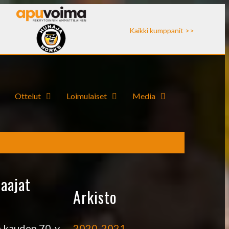
Kaikki kumppanit >>
Ottelut
Loimulaiset
Media
aajat
Arkisto
2020-2021
n kauden 70-v.