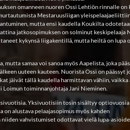
muksen omanneen nuoren Ossi Lehtiön rinnalle on k
 murtautumista Mestaruusliigan yleispelaajaeliittii
aantuminen, mutta ensi kaudella Koukilta odotetaa
ttina jatkosopimuksen on solminut keskipelaaja N
ttaneet kykynsä liigakentillä, mutta heiltä on lupa
nta, mutta samaa voi sanoa myös Aapelista, joka pää
 jälkeen uuteen kauteen. Nuorista Ossi on päässyt 
at jäivät tällä kaudella harmittavan vähiin, vaikka 
i Loimun toiminnanjohtaja Jani Nieminen.
ivuotisia. Yksivuotisiin tosin sisältyy optiovuosia
ulla on alustava pelaajasopimus myös kahden
niiden vahvistumiset odottavat vielä lupa-asioide