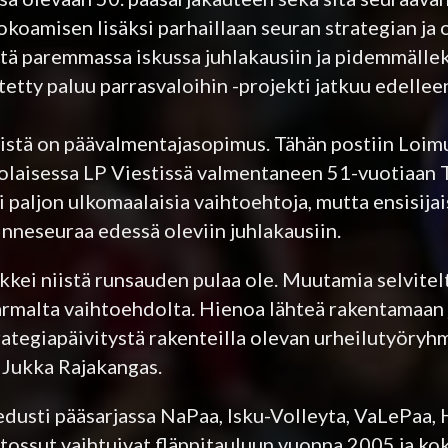
okoamisen lisäksi parhaillaan seuran strategian ja
istä paremmassa iskussa juhlakausiin ja pidemmälle
etty paluu parrasvaloihin -projekti jatkuu edelle
istä on päävalmentajasopimus. Tähän postiin Loim
alolaisessa LP Viestissä valmentaneen 51-vuotiaan
paljon ulkomaalaisia vaihtoehtoja, mutta ensisija
nneseuraa edessä oleviin juhlakausiin.
kkei niistä runsauden pulaa ole. Muutamia selvitelt
varmalta vaihtoehdolta. Hienoa lähteä rakentamaan
rategiapäivitystä rakenteilla olevan urheilutyöryh
Jukka Rajakangas.
edusti pääsarjassa NaPaa, Isku-Volleyta, VaLePaa, 
elitossut vaihtuivat fläppitauluun vuonna 2005 ja k