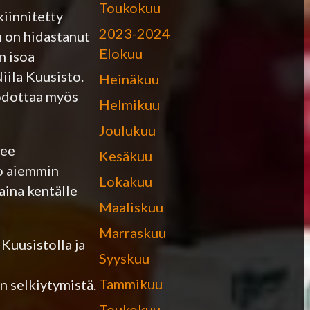
Toukokuu
iinnitetty
2023-2024
n on hidastanut
Elokuu
n isoa
iila Kuusisto.
Heinäkuu
 odottaa myös
Helmikuu
Joulukuu
see
Kesäkuu
jo aiemmin
Lokakuu
aina kentälle
Maaliskuu
Marraskuu
 Kuusistolla ja
Syyskuu
Tammikuu
n selkiytymistä.
Toukokuu