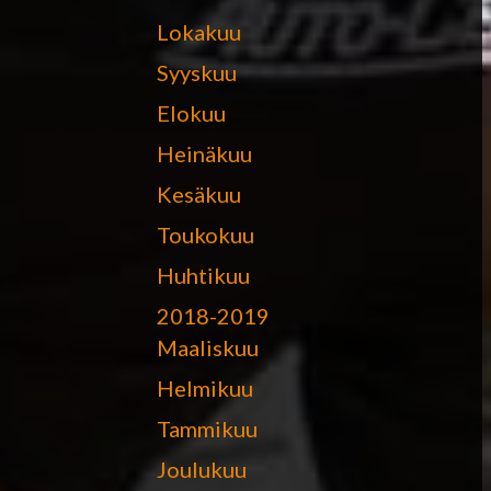
Lokakuu
Syyskuu
Elokuu
Heinäkuu
Kesäkuu
Toukokuu
Huhtikuu
2018-2019
Maaliskuu
Helmikuu
Tammikuu
Joulukuu