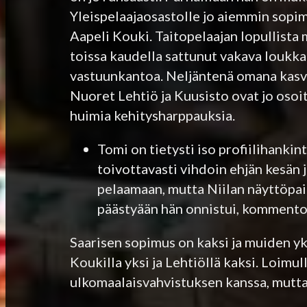
Yleispelaajaosastolle jo aiemmin sopi
Aapeli Kouki. Taitopelaajan lopullista
toissa kaudella sattunut vakava loukk
vastuunkantoa. Neljäntenä omana kasva
Nuoret Lehtiö ja Kuusisto ovat jo osoi
huimia kehitysharppauksia.
Tomi on tietysti iso profiilihanki
toivottavasti vihdoin ehjän kesän
pelaamaan, mutta Niilan näyttöpaik
päästyään hän onnistui, kommento
Saarisen sopimus on kaksi ja muiden yks
Koukilla yksi ja Lehtiöllä kaksi. Loim
ulkomaalaisvahvistuksen kanssa, mutta 