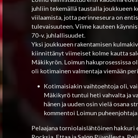
juhliin tekemällä taustalla joukkueen k
viilaamista, jotta perinneseura on ent
tulevaisuuteen. Viime kauteen käynnist
70-v. juhlallisuudet.
Yksi joukkueen rakentamisen kulmakiv
kiinnittänyt viimeiset kolme kautta s
Mäkikyrön. Loimun hakuprosessissa oli 
oli kotimainen valmentaja viemään peri
Kotimaisiakin vaihtoehtoja oli, vai
Mäkikyrö tuntui heti vahvalta ja 
hänen ja uuden osin vielä osana st
kommentoi Loimun puheenjohtaja 
Pelaajana torniolaislähtöinen hakkuri 
Rocksia, Ettaa ja Salon Piivolleyta. P