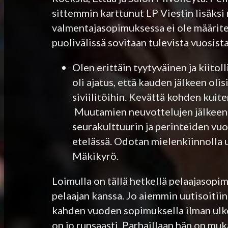
sittemmin karttunut LP Viestin lisäks
valmentajasopimuksessa ei ole määrite
puolivälissä sovitaan tulevista vuosista
Olen erittäin tyytyväinen ja kiito
oli ajatus, että kauden jälkeen oli
siviilitöihin. Kevättä kohden kuit
Muutamien neuvottelujen jälkeen L
seurakulttuurin ja perinteiden vuo
etelässä. Odotan mielenkiinnolla u
Mäkikyrö.
Loimulla on tällä hetkellä pelaajasopi
pelaajan kanssa. Jo aiemmin uutisoitii
kahden vuoden sopimuksella ilman ulko
on jo runsaasti. Parhaillaan hän on mu