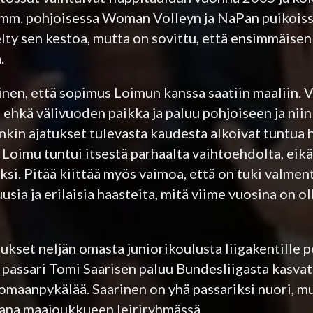
i mm. pohjoisessa Woman Volleyn ja NaPan puikois
lty sen kestoa, mutta on sovittu, että ensimmäise
.
llinen, että sopimus Loimun kanssa saatiin maaliin. 
si ehkä välivuoden paikka ja paluu pohjoiseen ja nii
enkin ajatukset tulevasta kaudesta alkoivat tuntua 
oimu tuntui itsestä parhaalta vaihtoehdolta, eikä
ksi. Pitää kiittää myös vaimoa, että on tuki valme
usia ja erilaisia haasteita, mitä viime vuosina on 
mukset neljän omasta juniorikoulusta liigakentille
n passari Tomi Saarisen paluu Bundesliigasta kasva
maanpykälää. Saarinen on yhä passariksi nuori, 
kana maajoukkueen leiriryhmässä.