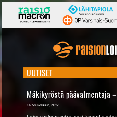
UUTISET
Mäkikyröstä päävalmentaja –
14 toukokuun, 2026
Loimu valmistautuu ensi kaudella edes