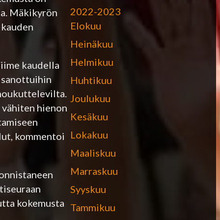
2022-2023
sa. Mäkikyrön
Elokuu
n kauden
Heinäkuu
Helmikuu
Viime kaudella
n sanottuihin
Huhtikuu
houkuttelevilta.
Joulukuu
 vähiten hienon
Kesäkuu
ntamiseen
Lokakuu
ollut, kommentoi
Maaliskuu
Marraskuu
 ponnistaneen
ttiseuraan
Syyskuu
mutta kokemusta
Tammikuu