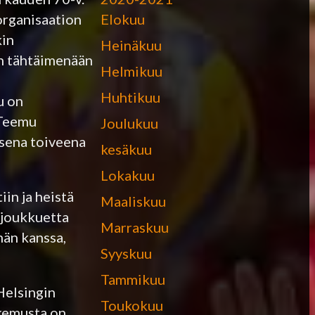
Elokuu
 organisaation
kin
Heinäkuu
en tähtäimenään
Helmikuu
Huhtikuu
u on
 Teemu
Joulukuu
isena toiveena
kesäkuu
Lokakuu
iin ja heistä
Maaliskuu
 joukkuetta
Marraskuu
män kanssa,
Syyskuu
Tammikuu
Helsingin
Toukokuu
okemusta on