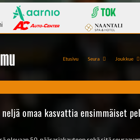
Etusivu
Seura
Joukkue
 neljä omaa kasvattia ensimmäiset pel
sä olevaan 50. pääsarjakauteen sekä sitä seuraava