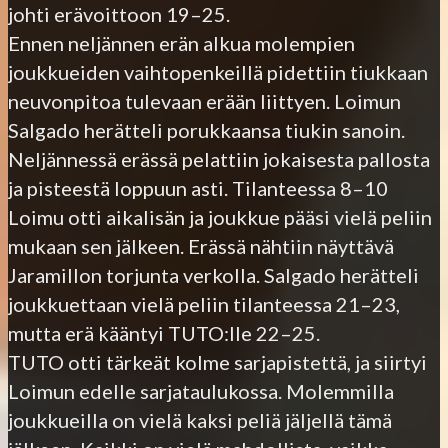
johti erävoittoon 19–25.
Ennen neljännen erän alkua molempien
joukkueiden vaihtopenkeillä pidettiin tiukkaan
neuvonpitoa tulevaan erään liittyen. Loimun
Salgado herätteli porukkaansa tiukin sanoin.
Neljännessä erässä pelattiin jokaisesta pallosta
ja pisteestä loppuun asti. Tilanteessa 8–10
Loimu otti aikalisän ja joukkue pääsi vielä peliin
mukaan sen jälkeen. Erässä nähtiin näyttävä
Jaramillon torjunta verkolla. Salgado herätteli
joukkuettaan vielä peliin tilanteessa 21–23,
mutta erä kääntyi TUTO:lle 22–25.
TUTO otti tärkeät kolme sarjapistettä, ja siirtyi
Loimun edelle sarjataulukossa. Molemmilla
joukkueilla on vielä kaksi peliä jäljellä tämä