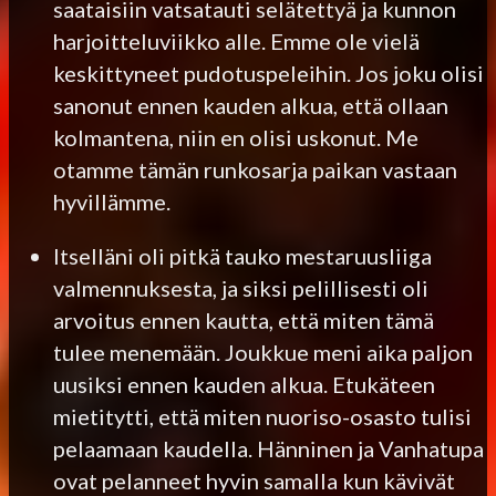
saataisiin vatsatauti selätettyä ja kunnon
harjoitteluviikko alle. Emme ole vielä
keskittyneet pudotuspeleihin. Jos joku olisi
sanonut ennen kauden alkua, että ollaan
kolmantena, niin en olisi uskonut. Me
otamme tämän runkosarja paikan vastaan
hyvillämme.
Itselläni oli pitkä tauko mestaruusliiga
valmennuksesta, ja siksi pelillisesti oli
arvoitus ennen kautta, että miten tämä
tulee menemään. Joukkue meni aika paljon
uusiksi ennen kauden alkua. Etukäteen
mietitytti, että miten nuoriso-osasto tulisi
pelaamaan kaudella. Hänninen ja Vanhatupa
ovat pelanneet hyvin samalla kun kävivät