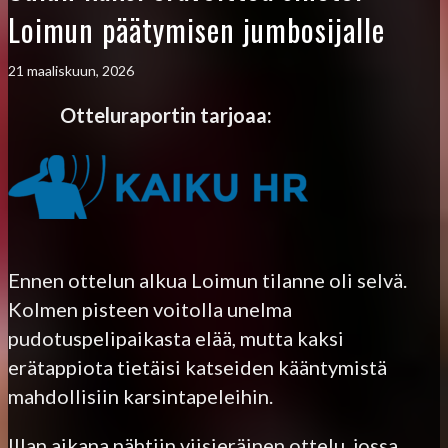
Loimun päätymisen jumbosijalle
21 maaliskuun, 2026
Otteluraportin tarjoaa:
Ennen ottelun alkua Loimun tilanne oli selvä.
Kolmen pisteen voitolla unelma
pudotuspelipaikasta elää, mutta kaksi
erätappiota tietäisi katseiden kääntymistä
mahdollisiin karsintapeleihin.
Illan aikana nähtiin viisieräinen ottelu, jossa