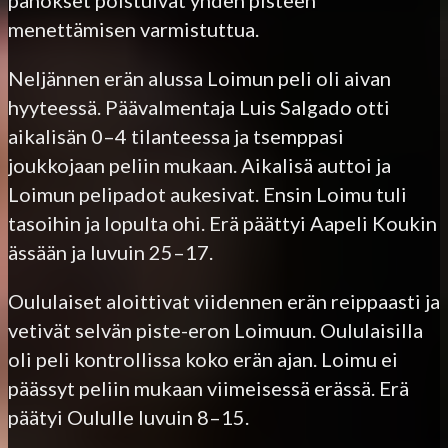
menettämisen varmistuttua.
Neljännen erän alussa Loimun peli oli aivan
hyyteessä. Päävalmentaja Luis Salgado otti
aikalisän 0–4 tilanteessa ja tsemppasi
joukkojaan peliin mukaan. Aikalisä auttoi ja
Loimun pelipadot aukesivat. Ensin Loimu tuli
tasoihin ja lopulta ohi. Erä päättyi Aapeli Koukin
ässään ja luvuin 25–17.
Oululaiset aloittivat viidennen erän reippaasti ja
vetivät selvän piste-eron Loimuun. Oululaisilla
oli peli kontrollissa koko erän ajan. Loimu ei
päässyt peliin mukaan viimeisessä erässä. Erä
päätyi Oululle luvuin 8–15.