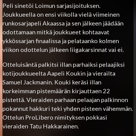
Peli sinetöi Loimun sarjasijoituksen.
Joukkueella on ensi viikolla vielä viimeinen
runkosarjapeli Akaassa ja sen jälkeen jäädään
odottamaan mitkä joukkueet kohtaavat
ykkössarjan finaalissa ja pelataanko kolmen
viikon odottelun jälkeen liigakarsinnat vai ei.
Otteluisäntä palkitsi illan parhaiksi pelaajiksi
kotijoukkueelta Aapeli Koukin ja vierailta
Samuel Jackmanin. Kouki keräsi illan
korkeimman pistemäärän kirjauttaen 22
pistettä. Vieraiden parhaan pelaajan palkinnon
pokannut hakkuri teki yhden pisteen vähemmän.
Ottelun ProLibero nimityksen pokkasi
vieraiden Tatu Hakkarainen.