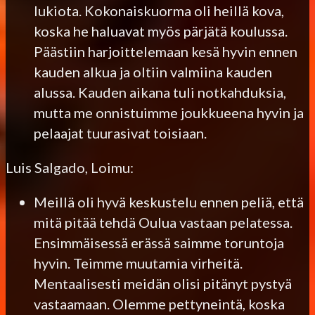
lukiota. Kokonaiskuorma oli heillä kova,
koska he haluavat myös pärjätä koulussa.
Päästiin harjoittelemaan kesä hyvin ennen
kauden alkua ja oltiin valmiina kauden
alussa. Kauden aikana tuli notkahduksia,
mutta me onnistuimme joukkueena hyvin ja
pelaajat tuurasivat toisiaan.
Luis Salgado, Loimu:
Meillä oli hyvä keskustelu ennen peliä, että
mitä pitää tehdä Oulua vastaan pelatessa.
Ensimmäisessä erässä saimme toruntoja
hyvin. Teimme muutamia virheitä.
Mentaalisesti meidän olisi pitänyt pystyä
vastaamaan. Olemme pettyneintä, koska