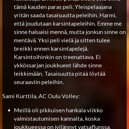
tämä kauden paras peli. Yleispelaajana
yritän saada tasaisuutta peleihin. Harmi,
että joudutaan karsintapeleihin. Emme me
sinne haluaisi mennä, mutta jonkun sinne on
mentävä. Yksi peli vielä ja sitten tulee
breikki ennen karsintapelejä.
Karsintoihinkin on treenattava. Ei
ykkössarjan joukkueet lähde sinne
leikkimään. Tasaisuutta pitää löytää
seuraaviin peleihin.
Sami Kurttila, AC Oulu Volley:
Meillä oli pikkuisen hankala viikko
valmistautumisen kannalta, koska
joukkueessa on jyllännyt vatsaflunssa.