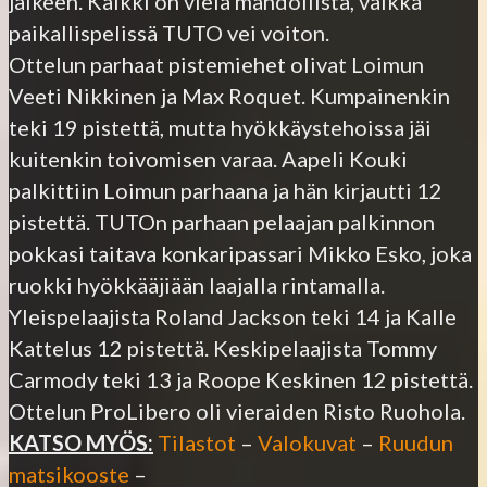
jälkeen. Kaikki on vielä mahdollista, vaikka
paikallispelissä TUTO vei voiton.
Ottelun parhaat pistemiehet olivat Loimun
Veeti Nikkinen ja Max Roquet. Kumpainenkin
teki 19 pistettä, mutta hyökkäystehoissa jäi
kuitenkin toivomisen varaa. Aapeli Kouki
palkittiin Loimun parhaana ja hän kirjautti 12
pistettä. TUTOn parhaan pelaajan palkinnon
pokkasi taitava konkaripassari Mikko Esko, joka
ruokki hyökkääjiään laajalla rintamalla.
Yleispelaajista Roland Jackson teki 14 ja Kalle
Kattelus 12 pistettä. Keskipelaajista Tommy
Carmody teki 13 ja Roope Keskinen 12 pistettä.
Ottelun ProLibero oli vieraiden Risto Ruohola.
KATSO MYÖS:
Tilastot
–
Valokuvat
–
Ruudun
matsikooste
–