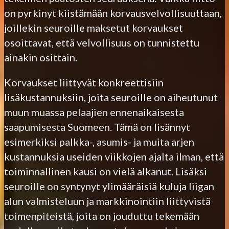
on pyrkinyt kiistämään korvausvelvollisuuttaan,
joillekin seuroille maksetut korvaukset
osoittavat, että velvollisuus on tunnistettu
ainakin osittain.
Korvaukset liittyvät konkreettisiin
lisäkustannuksiin, joita seuroille on aiheutunut
muun muassa pelaajien ennenaikaisesta
saapumisesta Suomeen. Tämä on lisännyt
esimerkiksi palkka-, asumis- ja muita arjen
kustannuksia useiden viikkojen ajalta ilman, että
toiminnallinen kausi on vielä alkanut. Lisäksi
seuroille on syntynyt ylimääräisiä kuluja liigan
alun valmisteluun ja markkinointiin liittyvistä
toimenpiteistä, joita on jouduttu tekemään