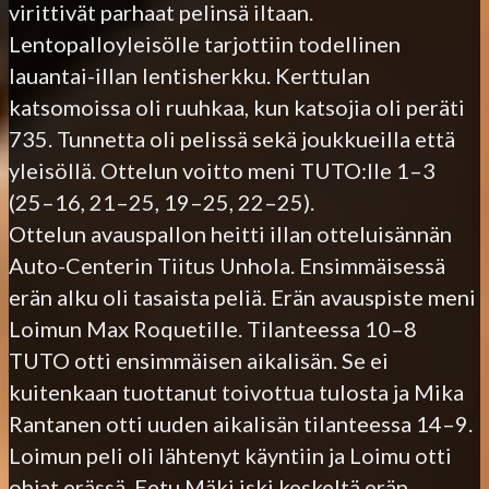
virittivät parhaat pelinsä iltaan.
Lentopalloyleisölle tarjottiin todellinen
lauantai-illan lentisherkku. Kerttulan
katsomoissa oli ruuhkaa, kun katsojia oli peräti
735. Tunnetta oli pelissä sekä joukkueilla että
yleisöllä. Ottelun voitto meni TUTO:lle 1–3
(25–16, 21–25, 19–25, 22–25).
Ottelun avauspallon heitti illan otteluisännän
Auto-Centerin Tiitus Unhola. Ensimmäisessä
erän alku oli tasaista peliä. Erän avauspiste meni
Loimun Max Roquetille. Tilanteessa 10–8
TUTO otti ensimmäisen aikalisän. Se ei
kuitenkaan tuottanut toivottua tulosta ja Mika
Rantanen otti uuden aikalisän tilanteessa 14–9.
Loimun peli oli lähtenyt käyntiin ja Loimu otti
ohjat erässä. Eetu Mäki iski keskeltä erän