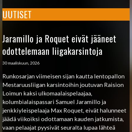
UUTISET
Jaramillo ja Roquet eivät jääneet
odottelemaan liigakarsintoja
30 maaliskuun, 2026
Runkosarjan viimeisen sijan kautta lentopallon
Mestaruusliigan karsintoihin joutuvan Raision
Loimun kaksi ulkomaalaispelaajaa,
kolumbialaispassari Samuel Jaramillo ja
jenkkiyleispelaaja Max Roquet, eivät halunneet
jäädä viikoiksi odottamaan kauden jatkumista,
vaan pelaajat pyysivät seuralta lupaa lähteä