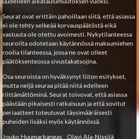
uudelleen aikataulumuutoksen vuoksi.
Seurat ovat erittäin pahoillaan siitä, että asiassa
ei ole tehty selkeää korvauspäätöstä eikä
vastuuta ole otettu avoimesti. Nykytilanteessa
seuroilta odotetaan käytännössä maksumiehen
roolia tilanteessa, jossa ne ovat olleet
päätöksenteossa sivustakatsojina.
Osa seuroista on hyväksynyt liiton esitykset,
mutta neljä seuraa pitää niitä edelleen
riittämättöminä. Seurat toivovat, että asiassa
päästään pikaisesti ratkaisuun ja että sovitut
periaatteet toteutuvat täysimääräisesti
puheiden lisäksi myös käytännössä.
Jouko Huumarkangas Olavi Ala-Nissilä