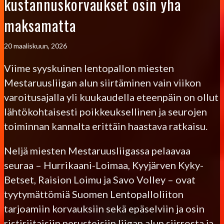
kustannuskorvaukset osin yhä
maksamatta
20 maaliskuun, 2026
Viime syyskuinen lentopallon miesten
Mestaruusliigan alun siirtäminen vain viikon
varoitusajalla yli kuukaudella eteenpäin on ollut
lähtökohtaisesti poikkeuksellinen ja seurojen
toiminnan kannalta erittäin haastava ratkaisu.
Neljä miesten Mestaruusliigassa pelaavaa
seuraa – Hurrikaani-Loimaa, Kyyjärven Kyky-
Betset, Raision Loimu ja Savo Volley – ovat
tyytymättömiä Suomen Lentopalloliiton
tarjoamiin korvauksiin sekä epäselviin ja osin
ristiriitaisiin perusteisiin liigan alun siirrosta ja