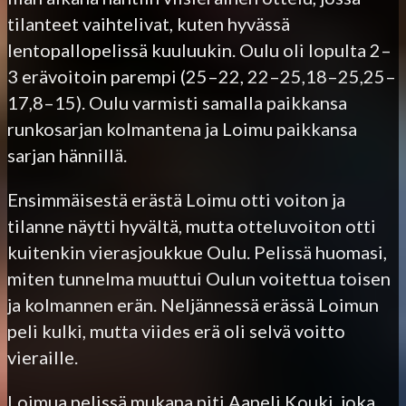
tilanteet vaihtelivat, kuten hyvässä
lentopallopelissä kuuluukin. Oulu oli lopulta 2–
3 erävoitoin parempi (25–22, 22–25,18–25,25–
17,8–15). Oulu varmisti samalla paikkansa
runkosarjan kolmantena ja Loimu paikkansa
sarjan hännillä.
Ensimmäisestä erästä Loimu otti voiton ja
tilanne näytti hyvältä, mutta otteluvoiton otti
kuitenkin vierasjoukkue Oulu. Pelissä huomasi,
miten tunnelma muuttui Oulun voitettua toisen
ja kolmannen erän. Neljännessä erässä Loimun
peli kulki, mutta viides erä oli selvä voitto
vieraille.
Loimua pelissä mukana piti Aapeli Kouki, joka