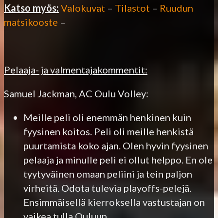
Katso myös:
Valokuvat
–
Tilastot
–
Ruudun
matsikooste
–
Pelaaja- ja valmentajakommentit:
Samuel Jackman, AC Oulu Volley:
Meille peli oli enemmän henkinen kuin
fyysinen koitos. Peli oli meille henkistä
puurtamista koko ajan. Olen hyvin fyysinen
pelaaja ja minulle peli ei ollut helppo. En ole
tyytyväinen omaan peliini ja tein paljon
virheitä. Odota tulevia playoffs-pelejä.
Ensimmäisellä kierroksella vastustajan on
vaikea tulla Ouluun.