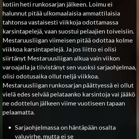
kotiin heti runkosarjan jälkeen. Loimu ei
halunnut pitää ulkomaalaisia ammattilaisia
tahtonsa vastaisesti viikkoja odottamassa
karsintapelejä, vaan suostui pelaajien toiveisiin.
Mestaruusliigan viimeisen pitää odottaa kolme
viikkoa karsintapelejä. Ja jos liitto ei olisi
siirtänyt Mestaruusliigan alkua vain viikon
varoajalla ja tiivistänyt sen vuoksi sarjaohjelmaa,
olisi odotusaika ollut neljä viikkoa.
Mestaruusliigan runkosarjan päättyessä ei ollut
vielä edes selvää pelataanko karsintoja vai jääkö
ne odottelun jälkeen viime vuotiseen tapaan
pelaamatta.
Sarjaohjelmassa on häntäpään osalta
valuvirhe, mutta ei se