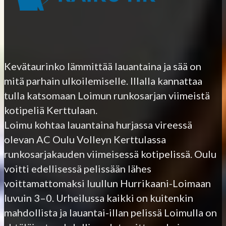
Kevätaurinko lämmittää lauantaina ja sää on
mitä parhain ulkoilemiselle. Illalla kannattaa
tulla katsomaan Loimun runkosarjan viimeistä
kotipeliä Kerttulaan.
Loimu kohtaa lauantaina hurjassa vireessä
olevan AC Oulu Volleyn Kerttulassa
runkosarjakauden viimeisessä kotipelissä. Oulu
voitti edellisessä pelissään lähes
voittamattomaksi luullun Hurrikaani-Loimaan
luvuin 3–0. Urheilussa kaikki on kuitenkin
mahdollista ja lauantai-illan pelissä Loimulla on