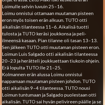
Loimulle selvin luvuin 25–16.
Loimu onnistui ottamaan muutaman pisteen
eron myös toisen erän alkuun. TUTO otti
aikalisän tilanteessa 11–6. Aikalisä tuotti
tulosta ja TUTO keräsi joukkonsa ja peli-
ilmeensä kasaan. Pian tilanne oli tasan 13–13.
Sen jälkeen TUTO otti muutaman pisteen eron.
Loimun Luis Salgado otti aikalisän tilanteessa
20–23 ja herätteli joukkuettaan tiukoin ohjein.
Erä lopulta TUTO:lle 21–25.
Kolmannen erän alussa Loimu onnistui
nappamaan muutaman pisteen johdon. TUTO
otti aikalisän 9–4 tilanteessa. TUTO nousi
Loimun tuntumaan ja Salgado puolestaan otti
aikalisän. TUTO sai hyvän pelivireen päälle ja se