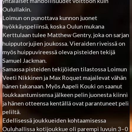
yhtäläiset mahdollisuudet voittoon kuin
Oulullakin.
Loimun on punottava kunnon juonet
hyökkäyspeliinsä, koska Oulun mukana
Kerttulaan tulee Matthew Gentry, joka on sarjan
huipputorjujien joukossa. Vieraiden riveissä on
myös huippuvireessä oleva pisteiden tekijä
Samuel Jackman.
Samassa pisteiden tekijöiden tilastossa Loimun
Veeti Nikkinen ja Max Roquet majailevat vähän
hänen takanaan. Myös Aapeli Kouki on saanut
loukkaantumisensa jälkeen pelin juonesta kiinni
ja hänen otteensa kentällä ovat parantuneet peli
peliltä.
Edellisessä joukkueiden kohtaamisessa
Ouluhallissa kotijoukkue oli parempi luvuin 3–0