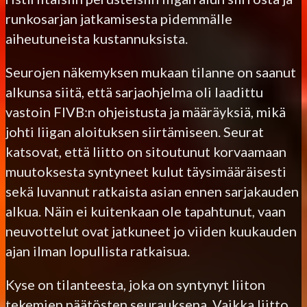
runkosarjan jatkamisesta pidemmälle
aiheutuneista kustannuksista.
Seurojen näkemyksen mukaan tilanne on saanut
alkunsa siitä, että sarjaohjelma oli laadittu
vastoin FIVB:n ohjeistusta ja määräyksiä, mikä
johti liigan aloituksen siirtämiseen. Seurat
katsovat, että liitto on sitoutunut korvaamaan
muutoksesta syntyneet kulut täysimääräisesti
sekä luvannut ratkaista asian ennen sarjakauden
alkua. Näin ei kuitenkaan ole tapahtunut, vaan
neuvottelut ovat jatkuneet jo viiden kuukauden
ajan ilman lopullista ratkaisua.
Kyse on tilanteesta, joka on syntynyt liiton
tekemien päätösten seurauksena. Vaikka liitto