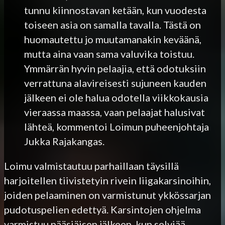
tunnu kiinnostavan ketään, kun vuodesta
toiseen asia on samalla tavalla. Tästä on
huomautettu jo muutamanakin keväänä,
mutta aina vaan sama valuvika toistuu.
Ymmärrän hyvin pelaajia, että odotuksiin
verrattuna alavireisesti sujuneen kauden
jälkeen ei ole halua odotella viikkokausia
vieraassa maassa, vaan pelaajat halusivat
lähteä, kommentoi Loimun puheenjohtaja
Jukka Rajakangas.
Loimu valmistautuu parhaillaan täysillä
harjoitellen tiivistetyin rivein liigakarsinoihin,
joiden pelaaminen on varmistunut ykkössarjan
pudotuspelien edettyä. Karsintojen ohjelma
varmistuu pääsiäisen jälkeen, kun selviää