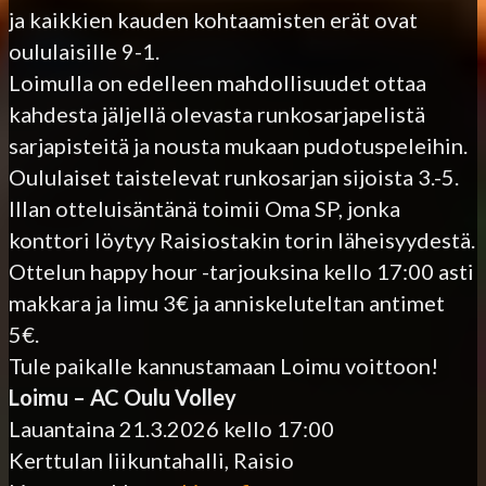
ja kaikkien kauden kohtaamisten erät ovat
oululaisille 9-1.
Loimulla on edelleen mahdollisuudet ottaa
kahdesta jäljellä olevasta runkosarjapelistä
sarjapisteitä ja nousta mukaan pudotuspeleihin.
Oululaiset taistelevat runkosarjan sijoista 3.-5.
Illan otteluisäntänä toimii Oma SP, jonka
konttori löytyy Raisiostakin torin läheisyydestä.
Ottelun happy hour -tarjouksina kello 17:00 asti
makkara ja limu 3€ ja anniskeluteltan antimet
5€.
Tule paikalle kannustamaan Loimu voittoon!
Loimu – AC Oulu Volley
Lauantaina 21.3.2026 kello 17:00
Kerttulan liikuntahalli, Raisio