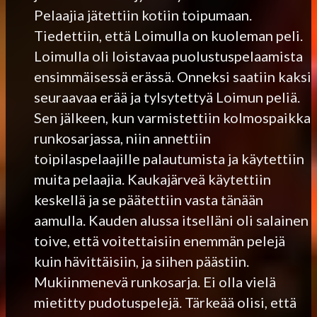
Pelaajia jätettiin kotiin toipumaan.
Tiedettiin, että Loimulla on kuoleman peli.
Loimulla oli loistavaa puolustuspelaamista
ensimmäisessä erässä. Onneksi saatiin kaksi
seuraavaa erää ja tylsytettyä Loimun peliä.
Sen jälkeen, kun varmistettiin kolmospaikka
runkosarjassa, niin annettiin
toipilaspelaajille palautumista ja käytettiin
muita pelaajia. Kaukajärveä käytettiin
keskellä ja se päätettiin vasta tänään
aamulla. Kauden alussa itselläni oli salainen
toive, että voitettaisiin enemmän pelejä
kuin hävittäisiin, ja siihen päästiin.
Mukiinmenevä runkosarja. Ei olla vielä
mietitty pudotuspelejä. Tärkeää olisi, että