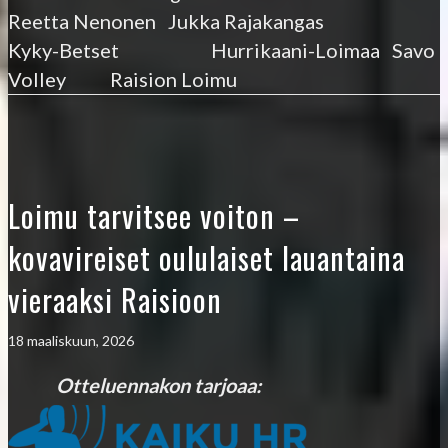
Reetta Nenonen Jukka Rajakangas
Kyky-Betset Hurrikaani-Loimaa Savo
Volley Raision Loimu
Loimu tarvitsee voiton –
kovavireiset oululaiset lauantaina
vieraaksi Raisioon
18 maaliskuun, 2026
Otteluennakon tarjoaa: