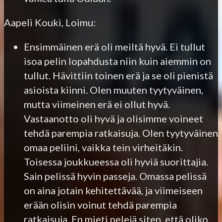
Aapeli Kouki, Loimu:
Ensimmäinen erä oli meiltä hyvä. Ei tullut
isoa pelin lopahdusta niin kuin aiemmin on
tullut. Hävittiin toinen erä ja se oli pienistä
asioista kiinni. Olen muuten tyytyväinen,
mutta viimeinen erä ei ollut hyvä.
Vastaanotto oli hyvä ja olisimme voineet
tehdä parempia ratkaisuja. Olen tyytyväinen
omaa peliini, vaikka tein virheitäkin.
Toisessa joukkueessa oli hyviä suorittajia.
Sain pelissä hyvin passeja. Omassa pelissä
on aina jotain kehitettävää, ja viimeiseen
erään olisin voinut tehdä parempia
ratkaisuja. En mieti pelejä siten, että oliko