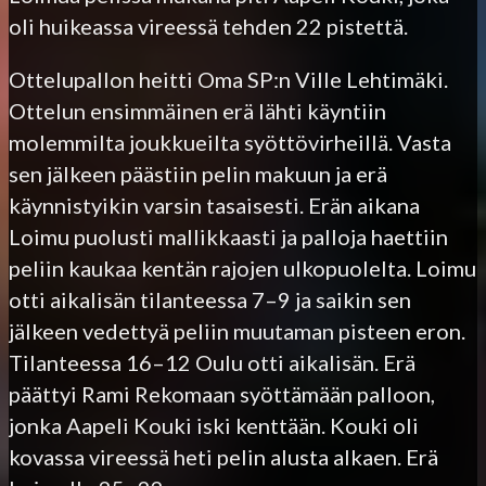
oli huikeassa vireessä tehden 22 pistettä.
Ottelupallon heitti Oma SP:n Ville Lehtimäki.
Ottelun ensimmäinen erä lähti käyntiin
molemmilta joukkueilta syöttövirheillä. Vasta
sen jälkeen päästiin pelin makuun ja erä
käynnistyikin varsin tasaisesti. Erän aikana
Loimu puolusti mallikkaasti ja palloja haettiin
peliin kaukaa kentän rajojen ulkopuolelta. Loimu
otti aikalisän tilanteessa 7–9 ja saikin sen
jälkeen vedettyä peliin muutaman pisteen eron.
Tilanteessa 16–12 Oulu otti aikalisän. Erä
päättyi Rami Rekomaan syöttämään palloon,
jonka Aapeli Kouki iski kenttään. Kouki oli
kovassa vireessä heti pelin alusta alkaen. Erä