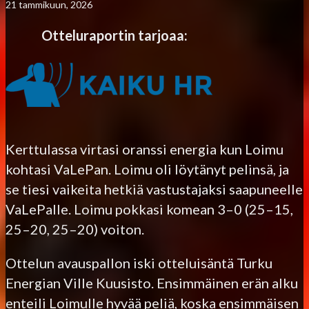
21 tammikuun, 2026
Otteluraportin tarjoaa:
Kerttulassa virtasi oranssi energia kun Loimu
kohtasi VaLePan. Loimu oli löytänyt pelinsä, ja
se tiesi vaikeita hetkiä vastustajaksi saapuneelle
VaLePalle. Loimu pokkasi komean 3–0 (25–15,
25–20, 25–20) voiton.
Ottelun avauspallon iski otteluisäntä Turku
Energian Ville Kuusisto. Ensimmäinen erän alku
enteili Loimulle hyvää peliä, koska ensimmäisen