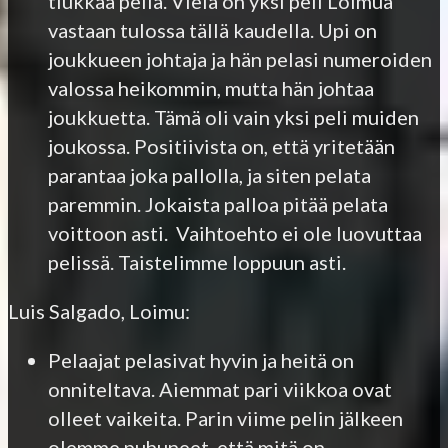
tiukkaa peliä. Vielä on yksi peli Loimua
vastaan tulossa tällä kaudella. Upi on
joukkueen johtaja ja hän pelasi numeroiden
valossa heikommin, mutta hän johtaa
joukkuetta. Tämä oli vain yksi peli muiden
joukossa. Positiivista on, että yritetään
parantaa joka pallolla, ja siten pelata
paremmin. Jokaista palloa pitää pelata
voittoon asti. Vaihtoehto ei ole luovuttaa
pelissä. Taistelimme loppuun asti.
Luis Salgado, Loimu:
Pelaajat pelasivat hyvin ja heitä on
onniteltava. Aiemmat pari viikkoa ovat
olleet vaikeita. Parin viime pelin jälkeen
olemme puhuneet, että mitä on