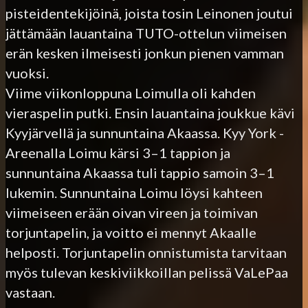
pisteidentekijöinä, joista tosin Leinonen joutui
jättämään lauantaina TUTO-ottelun viimeisen
erän kesken ilmeisesti jonkun pienen vamman
vuoksi.
Viime viikonloppuna Loimulla oli kahden
vieraspelin putki. Ensin lauantaina joukkue kävi
Kyyjärvellä ja sunnuntaina Akaassa. Kyy York -
Areenalla Loimu kärsi 3–1 tappion ja
sunnuntaina Akaassa tuli tappio samoin 3–1
lukemin. Sunnuntaina Loimu löysi kahteen
viimeiseen erään oivan vireen ja toimivan
torjuntapelin, ja voitto ei mennyt Akaalle
helposti. Torjuntapelin onnistumista tarvitaan
myös tulevan keskiviikkoillan pelissä VaLePaa
vastaan.