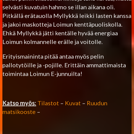
selvästi kuvatuin hahmo se illan aikana oli.
Pitkällä erätauolla Myllykkä leikki lasten kanssa
ja jakoi maskotteja Loimun kenttäpuoliskolla.
Ehkä Myllykkä jätti kentälle hyvää energiaa
Loimun kolmannelle erälle ja voitolle.
Erityismaininta pitää antaa myös pelin
pallotytöille ja -pojille. Erittäin ammattimaista
toimintaa Loimun E-junnuilta!
Katso myös:
Tilastot
–
Kuvat
–
Ruudun
matsikooste
–