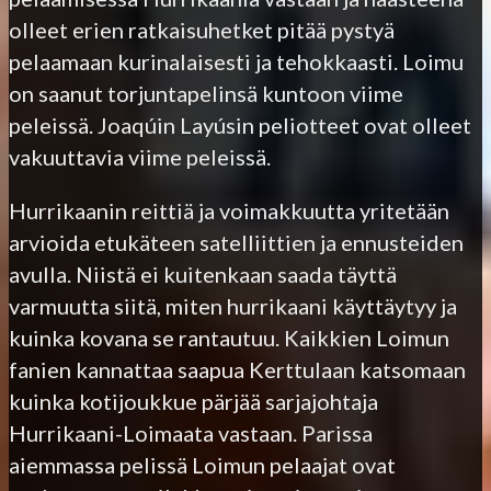
olleet erien ratkaisuhetket pitää pystyä
pelaamaan kurinalaisesti ja tehokkaasti. Loimu
on saanut torjuntapelinsä kuntoon viime
peleissä. Joaqúin Layúsin peliotteet ovat olleet
vakuuttavia viime peleissä.
Hurrikaanin reittiä ja voimakkuutta yritetään
arvioida etukäteen satelliittien ja ennusteiden
avulla. Niistä ei kuitenkaan saada täyttä
varmuutta siitä, miten hurrikaani käyttäytyy ja
kuinka kovana se rantautuu. Kaikkien Loimun
fanien kannattaa saapua Kerttulaan katsomaan
kuinka kotijoukkue pärjää sarjajohtaja
Hurrikaani-Loimaata vastaan. Parissa
aiemmassa pelissä Loimun pelaajat ovat