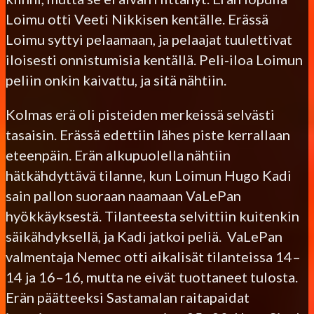
Loimu otti Veeti Nikkisen kentälle. Erässä
Loimu syttyi pelaamaan, ja pelaajat tuulettivat
iloisesti onnistumisia kentällä. Peli-iloa Loimun
peliin onkin kaivattu, ja sitä nähtiin.
Kolmas erä oli pisteiden merkeissä selvästi
tasaisin. Erässä edettiin lähes piste kerrallaan
eteenpäin. Erän alkupuolella nähtiin
hätkähdyttävä tilanne, kun Loimun Hugo Kadi
sain pallon suoraan naamaan VaLePan
hyökkäyksestä. Tilanteesta selvittiin kuitenkin
säikähdyksellä, ja Kadi jatkoi peliä. VaLePan
valmentaja Nemec otti aikalisät tilanteissa 14–
14 ja 16–16, mutta ne eivät tuottaneet tulosta.
Erän päätteeksi Sastamalan raitapaidat