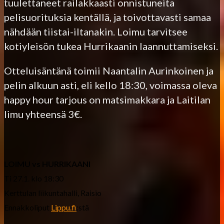
tuulettaneet railakkaasti onnistuneita
pelisuorituksia kentällä, ja toivottavasti samaa
nähdään tiistai-iltanakin. Loimu tarvitsee
kotiyleisön tukea Hurrikaanin laannuttamiseksi.
Otteluisäntänä toimii Naantalin Aurinkoinen ja
pelin alkuun asti, eli kello 18:30, voimassa oleva
happy hour tarjous on matsimakkara ja Laitilan
limu yhteensä 3€.
LOIMU vs HURRIKAANI
Ti 27.1. klo 18:30
Kerttulan liikuntahalli, Raisio
Ennakkoliput
Lippu.fi
:stä