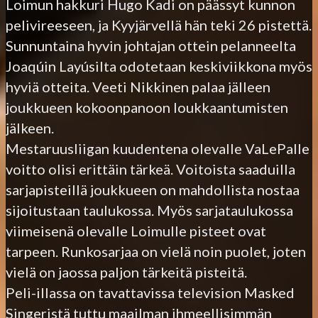
Loimun hakkuri Hugo Kadi on päässyt kunnon
pelivireeseen, ja Kyyjärvellä hän teki 26 pistettä.
Sunnuntaina hyvin johtajan ottein pelanneelta
Joaqúin Layúsilta odotetaan keskiviikkona myös
hyviä otteita. Veeti Nikkinen palaa jälleen
joukkueen kokoonpanoon loukkaantumisten
jälkeen.
Mestaruusliigan kuudentena olevalle VaLePalle
voitto olisi erittäin tärkeä. Voitoista saaduilla
sarjapisteillä joukkueen on mahdollista nostaa
sijoitustaan taulukossa. Myös sarjataulukossa
viimeisenä olevalle Loimulle pisteet ovat
tarpeen. Runkosarjaa on vielä noin puolet, joten
vielä on jaossa paljon tärkeitä pisteitä.
Peli-illassa on tavattavissa television Masked
Singeristä tuttu maailman ihmeellisimmän