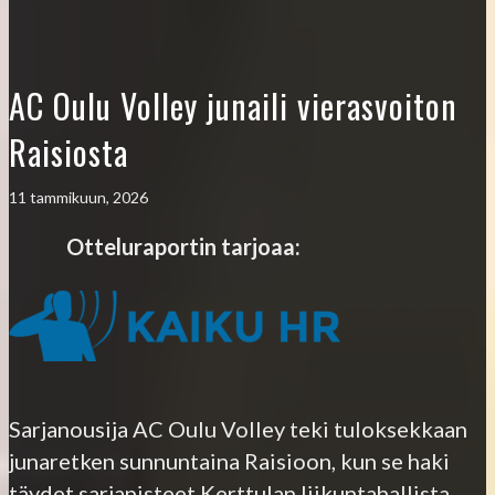
AC Oulu Volley junaili vierasvoiton
Raisiosta
11 tammikuun, 2026
Otteluraportin tarjoaa:
Sarjanousija AC Oulu Volley teki tuloksekkaan
junaretken sunnuntaina Raisioon, kun se haki
täydet sarjapisteet Kerttulan liikuntahallista