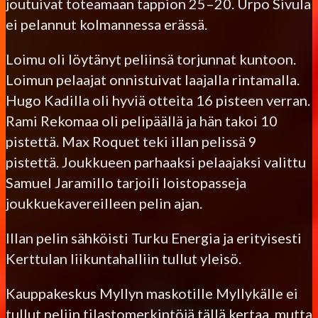
joutuivat toteamaan tappion 25–20. Urpo Sivula
ei pelannut kolmannessa erässä.
Loimu oli löytänyt peliinsä torjunnat kuntoon.
Loimun pelaajat onnistuivat laajalla rintamalla.
Hugo Kadilla oli hyviä otteita 16 pisteen verran.
Rami Rekomaa oli pelipäällä ja hän takoi 10
pistettä. Max Roquet teki illan pelissä 9
pistettä. Joukkueen parhaaksi pelaajaksi valittu
Samuel Jaramillo tarjoili loistopasseja
joukkuekavereilleen pelin ajan.
Illan pelin sähköisti Turku Energia ja erityisesti
Kerttulan liikuntahalliin tullut yleisö.
Kauppakeskus Myllyn maskotille Myllykälle ei
tullut peliin tilastomerkintöjä tällä kertaa, mutta