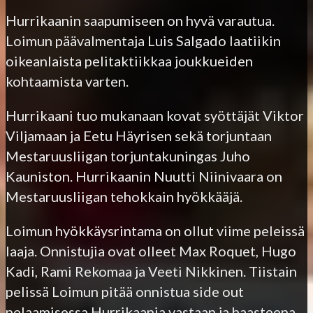
Hurrikaanin saapumiseen on hyvä varautua.
Loimun päävalmentaja Luis Salgado laatiikin
oikeanlaista pelitaktiikkaa joukkueiden
kohtaamista varten.
Hurrikaani tuo mukanaan kovat syöttäjät Viktor
Viljamaan ja Eetu Häyrisen sekä torjuntaan
Mestaruusliigan torjuntakuningas Juho
Kauniston. Hurrikaanin Nuutti Niinivaara on
Mestaruusliigan tehokkain hyökkääjä.
Loimun hyökkäysrintama on ollut viime peleissä
laaja. Onnistujia ovat olleet Max Roquet, Hugo
Kadi, Rami Rekomaa ja Veeti Nikkinen. Tiistain
pelissä Loimun pitää onnistua side out
pelaamisessa Hurrikaania vastaan ja haasteena