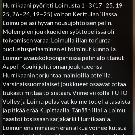
Hurrikaani pyöritti Loimusta 1–3 (17–25, 19–
25, 26–24, 19–25) voiton Kerttulan illassa.
Loimu pelasi hyvän nousujohtoisen pelin.
Molempien joukkueiden syöttöpelissä oli
toivomisen varaa. Loimulla illan torjunta-
puolustuspelaaminen ei toiminut kunnolla.
Loimun avauskokoonpanossa pelin aloittanut
Aapeli Kouki johti oman joukkueensa
Hurrikaanin torjuntaa mainioilla otteilla.
Varsinaissuomalaiset joukkueet osaavat ottaa
tiukasti mittaa toisistaan. Viime viikolla TUTO
Volley ja Loimu pelasivat kolme todella tasaista
ja pitkää erää Kupittaalla. Tänään illalla Loimu
haastoi tosissaan sarjakärki Hurrikaania.
Loimun ensimmäisen erän alkua voinee kutsua