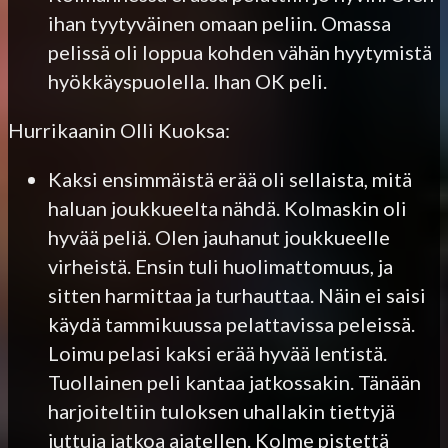
ihan tyytyväinen omaan peliin. Omassa
pelissä oli loppua kohden vähän hyytymistä
hyökkäyspuolella. Ihan OK peli.
Hurrikaanin Olli Kuoksa:
Kaksi ensimmäistä erää oli sellaista, mitä
haluan joukkueelta nähdä. Kolmaskin oli
hyvää peliä. Olen jauhanut joukkueelle
virheistä. Ensin tuli huolimattomuus, ja
sitten harmittaa ja turhauttaa. Näin ei saisi
käydä tammikuussa pelattavissa peleissä.
Loimu pelasi kaksi erää hyvää lentistä.
Tuollainen peli kantaa jatkossakin. Tänään
harjoiteltiin tuloksen uhallakin tiettyjä
juttuja jatkoa ajatellen. Kolme pistettä