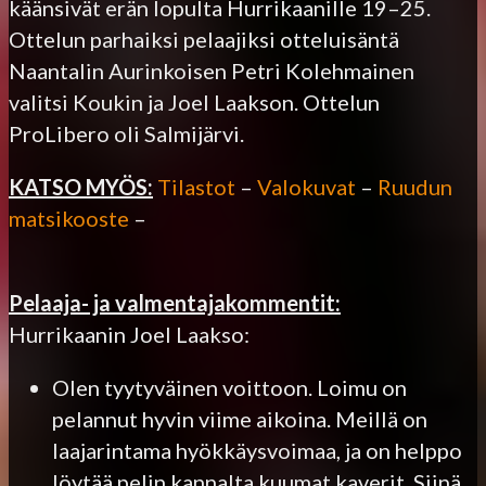
käänsivät erän lopulta Hurrikaanille 19–25.
Ottelun parhaiksi pelaajiksi otteluisäntä
Naantalin Aurinkoisen Petri Kolehmainen
valitsi Koukin ja Joel Laakson. Ottelun
ProLibero oli Salmijärvi.
KATSO MYÖS:
Tilastot
–
Valokuvat
–
Ruudun
matsikooste
–
Pelaaja- ja valmentajakommentit:
Hurrikaanin Joel Laakso:
Olen tyytyväinen voittoon. Loimu on
pelannut hyvin viime aikoina. Meillä on
laajarintama hyökkäysvoimaa, ja on helppo
löytää pelin kannalta kuumat kaverit. Siinä