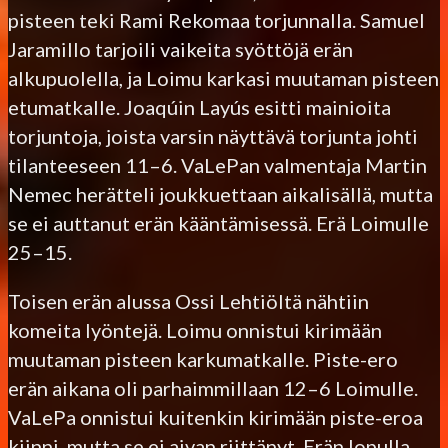
pisteen teki Rami Rekomaa torjunnalla. Samuel
Jaramillo tarjoili vaikeita syöttöjä erän
alkupuolella, ja Loimu karkasi muutaman pisteen
etumatkalle. Joaqúin Layús esitti mainioita
torjuntoja, joista varsin näyttävä torjunta johti
tilanteeseen 11–6. VaLePan valmentaja Martin
Nemec herätteli joukkuettaan aikalisällä, mutta
se ei auttanut erän kääntämisessä. Erä Loimulle
25–15.
Toisen erän alussa Ossi Lehtiöltä nähtiin
komeita lyöntejä. Loimu onnistui kirimään
muutaman pisteen karkumatkalle. Piste-ero
erän aikana oli parhaimmillaan 12–6 Loimulle.
VaLePa onnistui kuitenkin kirimään piste-eroa
kiinni, mutta se ei aivan riittänyt. Erän lopulla