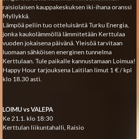
raisiolaisen kauppakeskuksen iki-ihana oranssi
Myllykkä.
Lämpöä peliin tuo otteluisäntä Turku Energia,
jonka kaukolämmöllä lämmitetään Kerttulaa
vuoden jokaisena päivänä. Yleisöä tarvitaan
luomaan sähköisen energinen tunnelma
Kerttulaan. Tule paikalle kannustamaan Loimua!
Happy Hour tarjouksena Laitilan limut 1 € / kpl
klo 18.30 asti.
LOIMU vs VALEPA
Ke 21.1. klo 18:30
Kerttulan liikuntahalli, Raisio