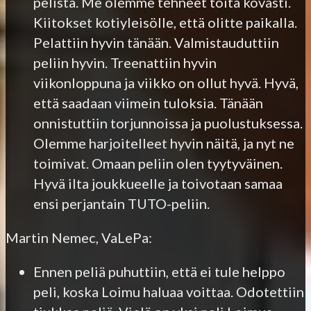
pelistä. Me olemme tehneet töitä kovasti.
Kiitokset kotiyleisölle, että olitte paikalla.
Pelattiin hyvin tänään. Valmistauduttiin
peliin hyvin. Treenattiin hyvin
viikonloppuna ja viikko on ollut hyvä. Hyvä,
että saadaan viimein tuloksia. Tänään
onnistuttiin torjunnoissa ja puolustuksessa.
Olemme harjoitelleet hyvin näitä, ja nyt ne
toimivat. Omaan peliin olen tyytyväinen.
Hyvä ilta joukkueelle ja toivotaan samaa
ensi perjantain TUTO-peliin.
Martin Nemec, VaLePa:
Ennen peliä puhuttiin, että ei tule helppo
peli, koska Loimu haluaa voittaa. Odotettiin