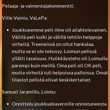
Pelaaja- ja valmentajakommentit:
Ville Vainio, VaLePa:
Joukkueemme peli-ilme oli ailahtelevainen.
Välillä peli kulki ja välillä tehtiin helppoja
virheitä. Treeneissä on ollut hankalaa,
mutta se ei ole tekosyy. Loimun pelissä
yllätti tasaisuus. Hyökkäysteho oli Loimulla
parempi kuin meillä. Oma peli oli OK peli,
mutta virheitä tuli helpoissa palloissa. Omat
tilastot pelistä olivat keskikertaiset.
Samuel Jaramillo, Loimu:
Onnittelu joukkuekavereille onnistuneesta