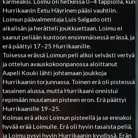
karmeaksi. Loimu oli hetkessä 0–4 tappiolla, kun
Hurrikaanin Eetu Häyrinen pääsi vauhtiin.
Loimun päävalmentaja Luis Salgado otti
aikalisän ja herätteli joukkuettaan. Loimu ei
saanut peliään kuntoon ensimmäisessä erässä, ja
erä päättyi 17–25 Hurrikaanille.
Toisessa erässä Loimun peli alkoi selvästi vertyä
ja ottelun avauskokoonpanossa aloittanut
Aapeli Kouki lähti johtamaan joukkoja
Hurrikaanin torjunnassa. Toinen erä oli pisteissä
tasainen alussa, mutta Hurrikaani onnistui
repimään muutaman pisteen eron. Erä päättyi
Hurrikaanille 19–25.
Kolmas erä alkoi Loimun pisteellä ja se ennakoi
hyvää erää Loimulle. Erä oli hyvin tasaista peliä,
ja Loimu pysyi hyvin Hurrikaanin kyydissä. Erän