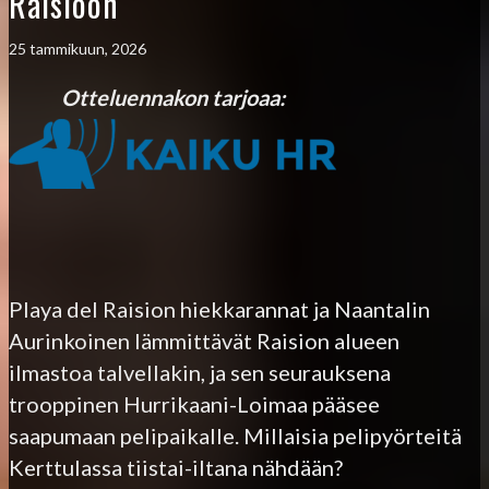
Raisioon
25 tammikuun, 2026
Otteluennakon tarjoaa:
Playa del Raision hiekkarannat ja Naantalin
Aurinkoinen lämmittävät Raision alueen
ilmastoa talvellakin, ja sen seurauksena
trooppinen Hurrikaani-Loimaa pääsee
saapumaan pelipaikalle. Millaisia pelipyörteitä
Kerttulassa tiistai-iltana nähdään?