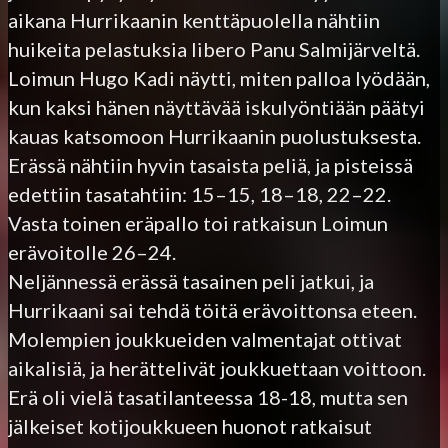
aikana Hurrikaanin kenttäpuolella nähtiin
huikeita pelastuksia libero Panu Salmijärveltä.
Loimun Hugo Kadi näytti, miten palloa lyödään,
kun kaksi hänen näyttävää iskulyöntiään päätyi
kauas katsomoon Hurrikaanin puolustuksesta.
Erässä nähtiin hyvin tasaista peliä, ja pisteissä
edettiin tasatahtiin: 15–15, 18–18, 22–22.
Vasta toinen eräpallo toi ratkaisun Loimun
erävoitolle 26–24.
Neljännessä erässä tasainen peli jatkui, ja
Hurrikaani sai tehdä töitä erävoittonsa eteen.
Molempien joukkueiden valmentajat ottivat
aikalisiä, ja herättelivät joukkuettaan voittoon.
Erä oli vielä tasatilanteessa 18-18, mutta sen
jälkeiset kotijoukkueen huonot ratkaisut