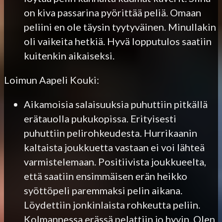
on kiva passarina pyörittää peliä. Omaan
peliini en ole täysin tyytyväinen. Minullakin
oli vaikeita hetkiä. Hyvä lopputulos saatiin
kuitenkin aikaiseksi.
Loimun Aapeli Kouki:
Aikamoisia salaisuuksia puhuttiin pitkällä
erätauolla pukukopissa. Erityisesti
puhuttiin pelirohkeudesta. Hurrikaanin
kaltaista joukkuetta vastaan ei voi lähteä
varmistelemaan. Positiivista joukkueelta,
että saatiin ensimmäisen erän heikko
syöttöpeli paremmaksi pelin aikana.
Löydettiin jonkinlaista rohkeutta peliin.
Kolmannessa erässä pelattiin jo hyvin. Olen