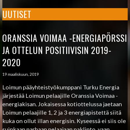
UUTISET
ORANSSIA VOIMAA -ENERGIAPÖRSSI
JA OTTELUN POSITIIVISIN 2019-
2020
19 maaliskuun, 2019
Loimun pääyhteistyökumppani Turku Energia
järjestää Loimun pelaajille Oranssia Voimaa -
energiakisan. Jokaisessa kotiottelussa jaetaan
Loimun pelaajille 1, 2 ja 3 energiapistettä siitä
kuka on ollut illan energisin. Kyseessä ei siis ole
suinkaan parhaan pelaajaan paklinto, vaan