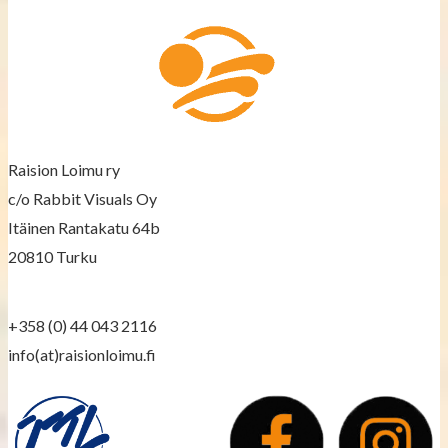
Raision Loimu ry
c/o Rabbit Visuals Oy
Itäinen Rantakatu 64b
20810 Turku
+358 (0) 44 043 2116
info(at)raisionloimu.fi