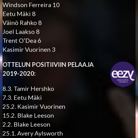
Windson Ferreira 10
Eetu Mäki 8
Väinö Rahko 8
Joel Laa
kso 8
Trent O’Dea 6
Kasimir Vuorinen 3
OTTELUN POSITIIVIIN PELAAJA
2019-2020:
8.3. Tamir Hersh
ko
7.3. Eetu Mäki
25.2. Kasimir Vuorinen
15.2. Blake Leeson
2.2. Blake Leeson
25.1. Avery Aylsworth