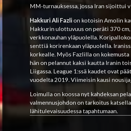
MM-turnauksessa, jossa Iran sijoittui v
Hakkuri Ali Fazli
on kotoisin Amolin ka
Hakkurin ulottuvuus on peräti 370 cm, 
verkkonauhan yläpuolella. Koripalloko
senttiä korirenkaan yläpuolella. Iraniss
korkealle. Myös Fazlilla on kokemust
hän on pelannut kaksi kautta Iranin to
Liigassa. League 1:ssä kaudet ovat päät
vuodelta 2019. Viimeisin kausi nousija
Loimulla on koossa nyt kahdeksan pelaa
valmennusjohdon on tarkoitus katsella m
lähitulevaisuudessa tapahtumaan.