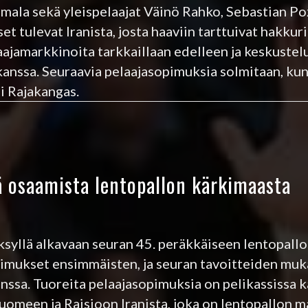
ulmala sekä yleispelaajat Väinö Rahko, Sebastian 
 tulevat Iranista, josta haaviin tarttuivat hakkuri 
aajamarkkinoita tarkkaillaan edelleen ja keskustel
kanssa. Seuraavia pelaajasopimuksia solmitaan, ku
i Rajakangas.
iä osaamista lentopallon kärkimaasta
ksyllä alkavaan seuran 45. peräkkäiseen lentopall
pimukset ensimmäisten, ja seuran tavoitteiden mu
nssa. Tuoreita pelaajasopimuksia on pelikassissa 
uomeen ja Raisioon Iranista, joka on lentopallon 