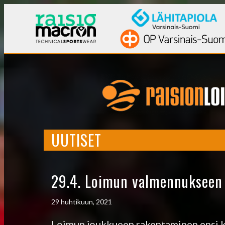
UUTISET
29.4. Loimun valmennukseen 
29 huhtikuun, 2021
Loimun joukkueen rakentaminen ensi kau