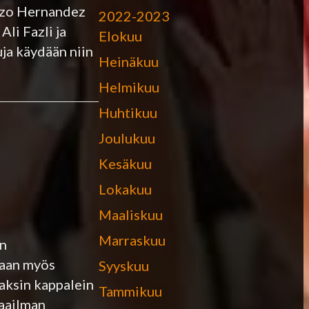
Pozo Hernandez
2022-2023
Ali Fazli ja
Elokuu
uja käydään niin
Heinäkuu
n
Helmikuu
Huhtikuu
Joulukuu
Kesäkuu
Lokakuu
Maaliskuu
Marraskuu
on
kaan myös
Syyskuu
kaksin kappalein
Tammikuu
maailman