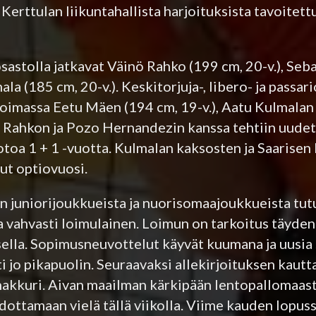
erttulan liikuntahallista harjoituksista tavoitett
sastolla jatkavat Väinö Rahko (199 cm, 20-v.), Seb
a (185 cm, 20-v.). Keskitorjuja-, libero- ja passari
voimassa Eetu Mäen (194 cm, 19-v.), Aatu Kulmalan 
a. Rahkon ja Pozo Hernandezin kanssa tehtiin uudet
oa 1 + 1 -vuotta. Kulmalan kaksosten ja Saarisen
ut optiovuosi.
 juniorijoukkueista ja nuorisomaajoukkueista tutui
ja vahvasti loimulainen. Loimun on tarkoitus täyde
ella. Sopimusneuvottelut käyvät kuumana ja uusia
jo pikapuolin. Seuraavaksi allekirjoituksen kautt
 hakkuri. Aivan maailman kärkipään lentopallomaas
ottamaan vielä tällä viikolla. Viime kauden lopus