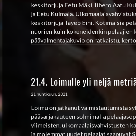
keskitorjuja Eetu Mäki, libero Aatu K
ja Eetu Kulmala. Ulkomaalaisvahvistukset
keskitorjuja Tayeb Eini. Kotimaisia pel
nuorien kuin kokeneidenkin pelaajien 
päävalmentajakuvio on ratkaistu, kerto
21.4. Loimulle yli neljä metr
21 huhtikuun, 2021
Loimu on jatkanut valmistautumista sy
pääsarjakauteen solmimalla pelaajaso
viimeisten, ulkomaalaisvahvistusten ka
ja molemmat uudet pelaajat saapuvat S