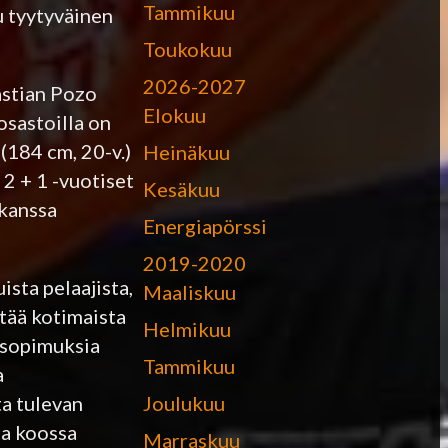
Tammikuu
u tyytyväinen
Toukokuu
2026-2027
astian Pozo
Elokuu
osastoilla on
(184 cm, 20-v.)
Heinäkuu
 2 + 1 -vuotiset
Kesäkuu
 kanssa
Energiapörssi
2019-2020
sta pelaajista,
Maaliskuu
ntää kotimaista
Helmikuu
 sopimuksia
Tammikuu
a
Joulukuu
ta tulevan
sa koossa
Marraskuu