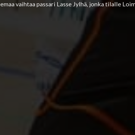
maa vaihtaa passari Lasse Jylhä, jonka tilalle Loi