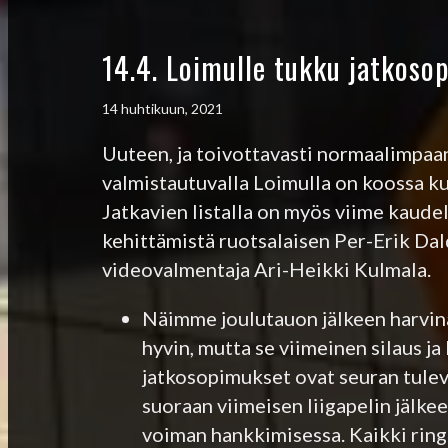
14.4. Loimulle tukku jatkoso
14 huhtikuun, 2021
Uuteen, ja toivottavasti normaalimpaa
valmistautuvalla Loimulla on koossa ku
Jatkavien listalla on myös viime kaude
kehittämistä ruotsalaisen Per-Erik Da
videovalmentaja Ari-Heikki Kulmala.
Näimme joulutauon jälkeen harvin
hyvin, mutta se viimeinen silaus j
jatkosopimukset ovat seuran tulev
suoraan viimeisen liigapelin jälkee
voiman hankkimisessa. Kaikki ringi