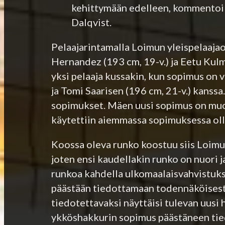
kehittymään edelleen, kommentoi K
Dalqvist.
Pelaajarintamalla Loimun yleispelaajao
Hernandez (193 cm, 19-v.) ja Eetu Kulmal
yksi pelaaja kussakin, kun sopimus on 
ja Tomi Saarisen (196 cm, 21-v.) kanss
sopimukset. Mäen uusi sopimus on muot
käytettiin aiemmassa sopimuksessa oll
Koossa oleva runko koostuu siis Loimun
joten ensi kaudellakin runko on nuori 
runkoa kahdella ulkomaalaisvahvistuks
päästään tiedottamaan todennäköisesti 
tiedotettavaksi näyttäisi tulevan uusi
ykköshakkurin sopimus päästäneen tied