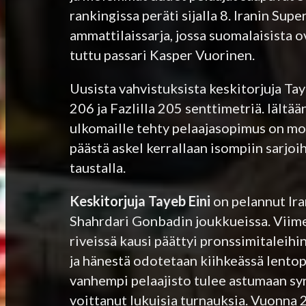
rankingissa peräti sijalla 8. Iranin Sup
ammattilaissarja, jossa suomalaisista 
tuttu passari Kasper Vuorinen.
Uusista vahvistuksista keskitorjuja Tay
206 ja Fazlilla 205 senttimetriä. Iältä
ulkomaille tehty pelaajasopimus on mo
päästä askel kerrallaan isompiin sarjo
taustalla.
Keskitorjuja Tayeb Eini
on pelannut Ira
Shahrdari Gonbadin joukkueissa. Viim
riveissä kausi päättyi pronssimitaleih
ja hänestä odotetaan kiihkeässä lento
vanhempi pelaajisto tulee astumaan sy
voittanut lukuisia turnauksia. Vuonna 