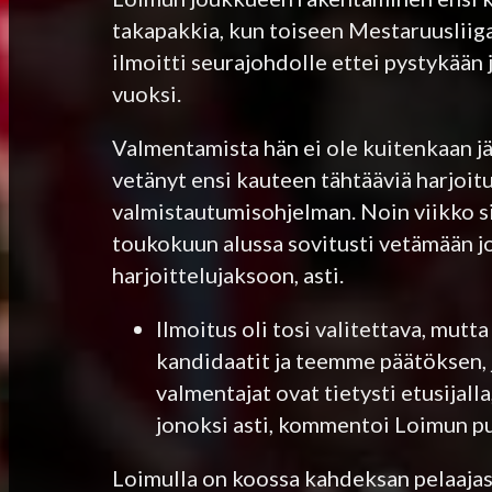
takapakkia, kun toiseen Mestaruusliig
ilmoitti seurajohdolle ettei pystykää
vuoksi.
Valmentamista hän ei ole kuitenkaan jä
vetänyt ensi kauteen tähtääviä harjoit
valmistautumisohjelman. Noin viikko si
toukokuun alussa sovitusti vetämään j
harjoittelujaksoon, asti.
Ilmoitus oli tosi valitettava, mutt
kandidaatit ja teemme päätöksen, 
valmentajat ovat tietysti etusijal
jonoksi asti, kommentoi Loimun p
Loimulla on koossa kahdeksan pelaaja