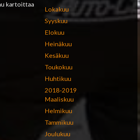
mu kartoittaa
Lokakuu
Syyskuu
Elokuu
Heinäkuu
Kesäkuu
Toukokuu
Huhtikuu
2018-2019
Maaliskuu
Helmikuu
Tammikuu
Joulukuu