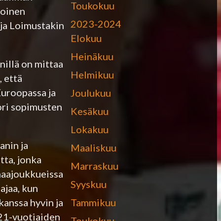
Toukokuu
soinen
2023-2024
 ja Loimustakin
Elokuu
Heinäkuu
nillä on mittaa
Helmikuu
, että
Euroopassa ja
Joulukuu
tori sopimusten
Kesäkuu
Lokakuu
anin ja
Maaliskuu
ta, jonka
Marraskuu
omaajoukkueissa
Syyskuu
ajaa, kun
Tammikuu
anssa hyvin ja
 21-vuotiaiden
Toukokuu