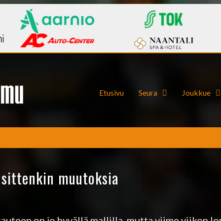
Etusivu
Seura
Joukkue
sittenkin muutoksia
teen on jo hyvällä mallilla, mutta viime viikon lo