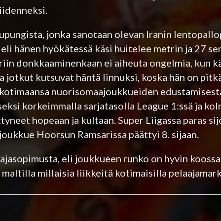
iidenneksi.
upungista, jonka sanotaan olevan Iranin lentopall
eli hänen hyökätessä käsi huitelee metrin ja 27 se
riin donkkaaminenkaan ei aiheuta ongelmia, kun kä
a jotkut kutsuvat häntä linnuksi, koska hän on pitkä
a kotimaansa nuorisomaajoukkueiden edustamisesta
iseksi korkeimmalla sarjatasolla League 1:ssä ja ko
tyneet hopeaan ja kultaan. Super Liigassa paras sij
joukkue Hoorsun Ramsarissa päättyi 8. sijaan.
jasopimusta, eli joukkueen runko on hyvin koossa.
altilla millaisia liikkeitä kotimaisilla pelaajamark