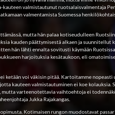
a-kauteen valmistautunut ruotsalaisvalmentaja Per
n jatkamaan valmentamista Suomessa henkilökohtai
ttämässä, mutta hän palaa kotiseudulleen Ruotsiin
uksia kauden päättymisestä alkaen ja suunnitellut 
tten hän lähti ennalta sovitusti käymään Ruotsissa
oukkueen harjoituksia kesätaukoon, eli omatoimis
a ei ketään voi väkisin pitää. Kartoitamme nopeasti
jotta kauteen valmistautuminen ei koe kolauksia. 
la, mutta varteenotettavia vaihtoehtoja ei todennäk
uheenjohtaja Jukka Rajakangas.
sopimusta. Kotimaisen rungon muodostavat passari