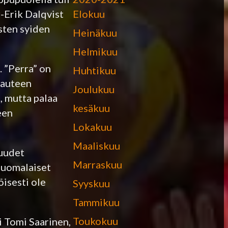
Elokuu
-Erik Dalqvist
sten syiden
Heinäkuu
Helmikuu
. ”Perra” on
Huhtikuu
kauteen
Joulukuu
, mutta palaa
kesäkuu
een
Lokakuu
Maaliskuu
 uudet
Marraskuu
Suomalaiset
öisesti ole
Syyskuu
Tammikuu
Toukokuu
 Tomi Saarinen,