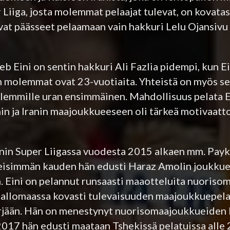
er Liiga, josta molemmat pelaajat tulevat, on kovata
ovat päässeet pelaamaan vain hakkuri Lelu Ojansivu
eb Eini on sentin hakkuri Ali Fazlia pidempi, kun Ei
än molemmat ovat 23-vuotiaita. Yhteistä on myös se
lemmille uran ensimmäinen. Mahdollisuus pelata 
ihin ja Iranin maajoukkueeseen oli tärkeä motivaat
nin Super Liigassa vuodesta 2015 alkaen mm. Payk
eisimmän kauden hän edusti Haraz Amolin joukkuet
in. Eini on pelannut runsaasti maaotteluita nuoris
pallomaassa kovasti tulevaisuuden maajoukkuepela
rjään. Hän on menestynyt nuorisomaajoukkueiden k
2017 hän edusti maataan Tshekissä pelatuissa alle