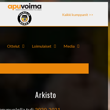
Kaikki kumppanit >>
Ottelut
Loimulaiset
Media
Arkisto
2020-2021
ppupuolella tuli