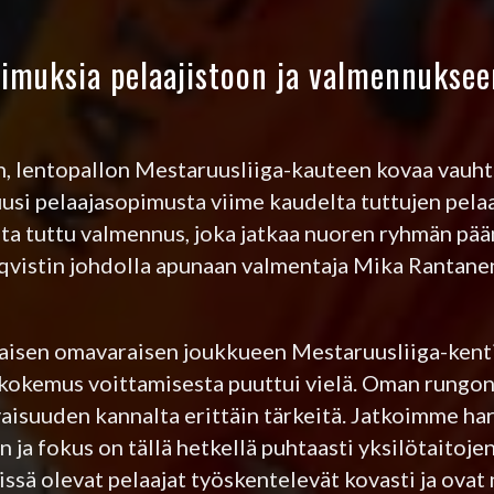
pimuksia pelaajistoon ja valmennuksee
n, lentopallon Mestaruusliiga-kauteen kovaa vauht
usi pelaajasopimusta viime kaudelta tuttujen pelaa
lta tuttu valmennus, joka jatkaa nuoren ryhmän pä
lqvistin johdolla apunaan valmentaja Mika Rantanen
aisen omavaraisen joukkueen Mestaruusliiga-kent
a kokemus voittamisesta puuttui vielä. Oman rungo
aisuuden kannalta erittäin tärkeitä. Jatkoimme har
n ja fokus on tällä hetkellä puhtaasti yksilötaitoje
ssä olevat pelaajat työskentelevät kovasti ja ovat 