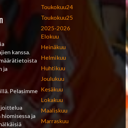
Toukokuu24
n
Toukokuu25
2025-2026
Elokuu
ia
Heinäkuu
jien kanssa.
Helmikuu
ämäärätietoista
Huhtikuu
 ja
Joulukuu
Kesäkuu
illä. Pelasimme
n
Lokakuu
joittelua
Maaliskuu
n hiomisessa ja
Marraskuu
nälkäisiä