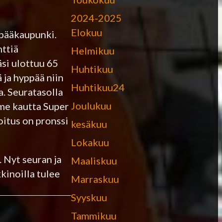
2024-2025
Elokuu
opääkaupunki.
nttiä
Helmikuu
si ulottuu 65
Huhtikuu
 ja hyppää niin
Huhtikuu24
. Seuratasolla
Joulukuu
lme kautta Super
oitus on pronssi
kesäkuu
Lokakuu
 Nyt seuran ja
Maaliskuu
kinoilla tulee
Marraskuu
Syyskuu
Tammikuu