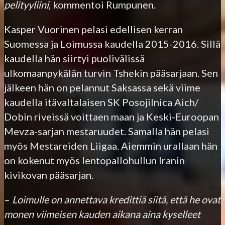
pelityyliini
, kommentoi Rumpunen.
Kasper Vuorinen pelasi edellisen kerran
Suomessa ja Loimussa kaudella 2015-2016. Sillä
kaudella hän siirtyi puolivälissä
ulkomaanpykälän turvin Tshekin pääsarjaan. Sen
jälkeen hän on pelannut Saksassa sekä viime
kaudella itävaltalaisen SK Posojilnica Aich/
Dobin riveissä voittaen maan ja Keski-Euroopan
Mevza-sarjan mestaruudet. Samalla hän pelasi
myös Mestareiden Liigaa. Aiemmin urallaan hän
on kokenut myös lentopallohullun Iranin
kivikovan pääsarjan.
–
Loimulle on annettava kredittiä siitä, että he ovat
monen viimeisen kauden aikana aina kyselleet