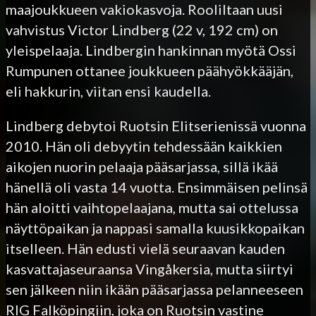
maajoukkueen vakiokasvoja. Rooliltaan uusi
vahvistus Victor Lindberg (22 v, 192 cm) on
yleispelaaja. Lindbergin hankinnan myötä Ossi
Rumpunen ottanee joukkueen päähyökkääjän,
eli hakkurin, viitan ensi kaudella.
Lindberg debytoi Ruotsin Elitserienissä vuonna
2010. Hän oli debyytin tehdessään kaikkien
aikojen nuorin pelaaja pääsarjassa, sillä ikää
hänellä oli vasta 14 vuotta. Ensimmäisen pelinsä
hän aloitti vaihtopelaajana, mutta sai ottelussa
näyttöpaikan ja nappasi samalla kuusikkopaikan
itselleen. Hän edusti vielä seuraavan kauden
kasvattajaseuraansa Vingåkersia, mutta siirtyi
sen jälkeen niin ikään pääsarjassa pelanneeseen
RIG Falköpingiin, joka on Ruotsin vastine