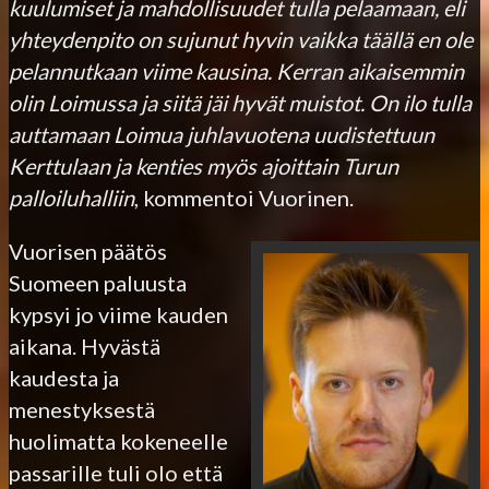
kuulumiset ja mahdollisuudet tulla pelaamaan, eli
yhteydenpito on sujunut hyvin vaikka täällä en ole
pelannutkaan viime kausina. Kerran aikaisemmin
olin Loimussa ja siitä jäi hyvät muistot. On ilo tulla
auttamaan Loimua juhlavuotena uudistettuun
Kerttulaan ja kenties myös ajoittain Turun
palloiluhalliin
, kommentoi Vuorinen.
Vuorisen päätös
Suomeen paluusta
kypsyi jo viime kauden
aikana. Hyvästä
kaudesta ja
menestyksestä
huolimatta kokeneelle
passarille tuli olo että