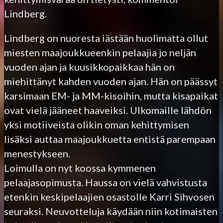
Lindberg.
Lindberg on nuoresta iästään huolimatta ollut
miesten maajoukkueenkin pelaajia jo neljän
vuoden ajan ja kuusikkopaikkaa hän on
miehittänyt kahden vuoden ajan. Hän on päässyt
karsimaan EM- ja MM-kisoihin, mutta kisapaikat
ovat vielä jääneet haaveiksi. Ulkomaille lähdön
yksi motiiveista olikin oman kehittymisen
lisäksi auttaa maajoukkuetta entistä parempaan
menestykseen.
Loimulla on nyt koossa kymmenen
pelaajasopimusta. Haussa on vielä vahvistusta
etenkin keskipelaajien osastolle Karri Sihvosen
seuraksi. Neuvotteluja käydään niin kotimaisten