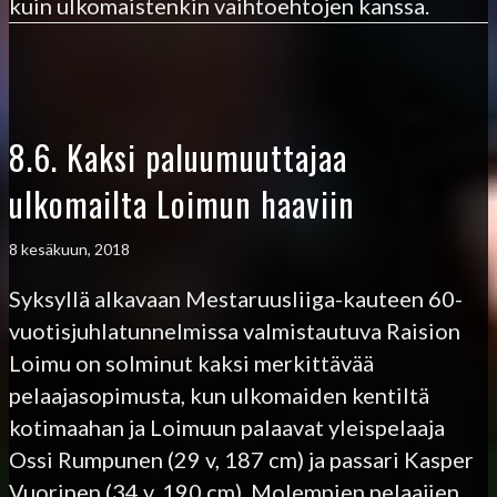
kuin ulkomaistenkin vaihtoehtojen kanssa.
8.6. Kaksi paluumuuttajaa
ulkomailta Loimun haaviin
8 kesäkuun, 2018
Syksyllä alkavaan Mestaruusliiga-kauteen 60-
vuotisjuhlatunnelmissa valmistautuva Raision
Loimu on solminut kaksi merkittävää
pelaajasopimusta, kun ulkomaiden kentiltä
kotimaahan ja Loimuun palaavat yleispelaaja
Ossi Rumpunen (29 v, 187 cm) ja passari Kasper
Vuorinen (34 v, 190 cm). Molempien pelaajien