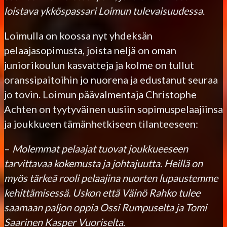
loistava ykköspassari Loimun tulevaisuudessa
.
Loimulla on koossa nyt yhdeksän
pelaajasopimusta, joista neljä on oman
juniorikoulun kasvatteja ja kolme on tullut
oranssipaitoihin jo nuorena ja edustanut seuraa
jo tovin. Loimun päävalmentaja Christophe
Achten on tyytyväinen uusiin sopimuspelaajiinsa
ja joukkueen tämänhetkiseen tilanteeseen:
–
Molemmat pelaajat tuovat joukkueeseen
tarvittavaa kokemusta ja johtajuutta. Heillä on
myös tärkeä rooli pelaajina nuorten lupaustemme
kehittämisessä. Uskon että Väinö Rahko tulee
saamaan paljon oppia Ossi Rumpuselta ja Tomi
Saarinen Kasper Vuoriselta
.