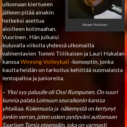
ulkomaan kiertueen
jälkeen pitää ainakin
hetkeksi asettua
Kasper Vuorinen
aloilleen kotimaahan.
Vuorinen . Hän julkaisi
kuluvalla viikolla yhdessä ulkomailla
valmentavien Tommi Tiilikaisen ja Lauri Hakalan
kanssa
Winning Volleyball
-konseptin, jonka
kautta heidän on tarkoitus kehittää suomalaista
lentopalloa ja junioreita.
–
Yksi syy paluulle oli Ossi Rumpunen. On suuri
kunnia palata Loimuun seuraikonin kanssa
yhtaikaa. Kokemusta ja näkemystä on kertynyt
jonkin verran, joten uskon pystyväni auttamaan
Saarisen Tomia eteenpäin, joka on varmasti