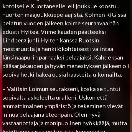
kotoiselle Kuortaneelle, eli joukkue koostuu
nuorten maajoukkuepelaajista. Kolmen RIGissä
pelatun vuoden jälkeen kolme seuraavaa hän
edusti Hylteä. Viime kauden päätteeksi
Lindberg juhli Hylten kanssa Ruotsin
mestaruutta ja henkilökohtaisesti valintaa
länsinaapurin parhaaksi pelaajaksi. Kahdeksan
pääsarjakauden ja hyvän menestyksen jälkeen oli
sopiva hetki hakea uusia haasteita ulkomailta.
– Valitsin Loimun seurakseni, koska se tuntui
sopivalta askeleelta uralleni. Uskon että
ammattimainen ympäristö ja tekeminen vievät
minua pelaajana eteenpäin. Olen hyvä
vastaanottaja ja monipuolinen hyökkääjä, mutta
kehittymisvaraa on tietysti, kommentoi