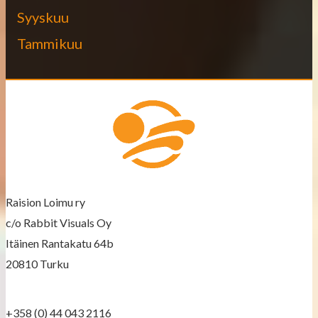
Syyskuu
Tammikuu
Raision Loimu ry
c/o Rabbit Visuals Oy
Itäinen Rantakatu 64b
20810 Turku
+358 (0) 44 043 2116