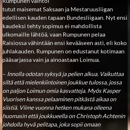
Rumpunen vaihtoi
tutut maisemat Saksaan ja Mestaruusliigan
edellisen kauden tapaan Bundesliigaan. Nyt ensi
kaudeksi tehty sopimus ei mahdollista
ulkomaille lähtöä, vaan Rumpunen pelaa
Raisiossa vähintään ensi kevääseen asti, eli koko
juhlakauden. Rumpunen on edustanut kotimaan
pääsarjassa vain ja ainoastaan Loimua.
–
Innolla odotan syksyä ja pelien alkua. Vaikuttaa
siltä että mielenkiintoinen joukkue tulossa, jossa
on paljon Loimun omia kasvatteja. Myös Kasper
Vuorisen kanssa pelaaminen pitkästä aikaa on
siistiä. Viime vuonna hetken mukana olleena
huomasin että joukkueella on Christoph Achtenin
johdolla hyvä pelitapa, joka sopii omaan