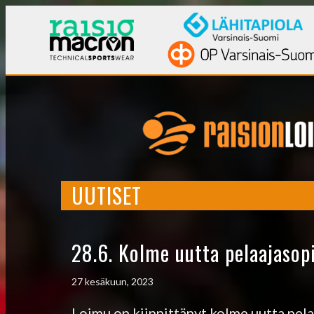
UUTISET
28.6. Kolme uutta pelaajaso
27 kesäkuun, 2023
Loimu on kiinnittänyt kolme uutta pel