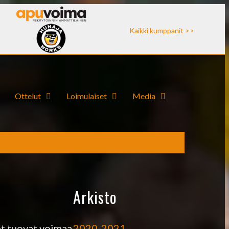
Kaikki kumppanit >>
Ottelut
Loimulaiset
Media
Arkisto
2020-2021
et tuovat voimaa