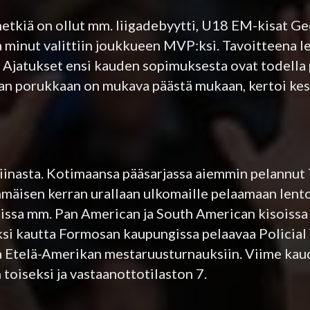
tkiä on ollut mm. liigadebyytti, U18 EM-kisat Ge
 ja minut valittiin joukkueen MVP:ksi. Tavoitteena 
 Ajatukset ensi kauden sopimuksesta ovat todella p
aan porukkaan on mukava päästä mukaan, kertoi kes
tiinasta. Kotimaansa pääsarjassa aiemmin pelannut
mäisen kerran urallaan ulkomaille pelaamaan lento
ssa mm. Pan American ja South American kisoissa
ksi kautta Formosan kaupungissa pelaavaa Policial 
autta Etelä-Amerikan mestaruusturnauksiin. Viime ka
n toiseksi ja vastaanottotilaston 7.