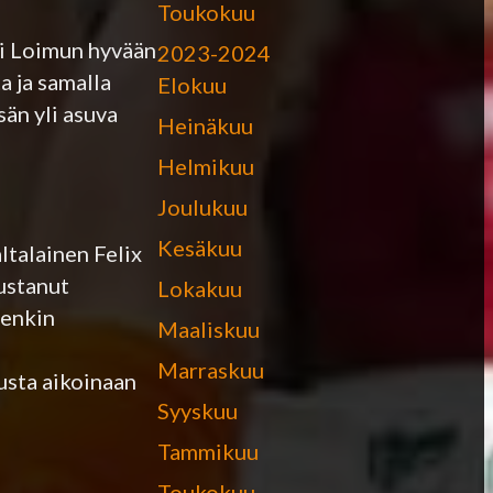
Toukokuu
ani Loimun hyvään
2023-2024
a ja samalla
Elokuu
än yli asuva
Heinäkuu
Helmikuu
Joulukuu
Kesäkuu
talainen Felix
ustanut
Lokakuu
jenkin
Maaliskuu
Marraskuu
usta aikoinaan
Syyskuu
Tammikuu
Toukokuu