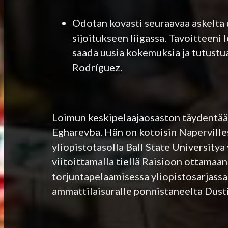
Odotan kovasti seuraavaa askelta u
sijoitukseen liigassa. Tavoitteeni 
saada uusia kokemuksia ja tutustua
Rodríguez.
Loimun keskipelaajaosaston täydentää 
Egharevba. Hän on kotoisin Napervilles
yliopistotasolla Ball State Universit
viitoittamalla tiellä Raisioon ottamaan
torjuntapelaamisessa yliopistosarjassa
ammattilaisuralle ponnistaneelta Dust