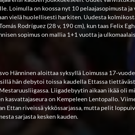
ille. Loimulla on koossa nyt 10 pelaajasopimusta ja 
an vielä huolellisesti harkiten. Uudesta kolmikosta
 Tomás Rodríguez (28 v, 190 cm), kun taas Felix Egh
nnisen sopimus on mallia 1+1 vuotta ja ulkomaalai
o Hänninen aloittaa syksyllä Loimussa 17-vuode
sillä hän debytoi toissa kaudella Ettassa tiettäväs
estaruusliigassa. Liigadebyytin aikaan ikää oli mi
sen kasvattajaseura on Kempeleen Lentopallo. Vii
n Ettan riveissä ykkössarjassa, mutta pelit loppui
imesta sarjasta kesken kauden.