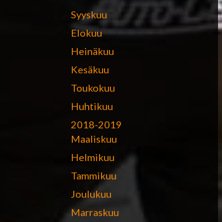
Syyskuu
Elokuu
Heinäkuu
Kesäkuu
Toukokuu
Huhtikuu
2018-2019
Maaliskuu
Helmikuu
Tammikuu
Joulukuu
Marraskuu