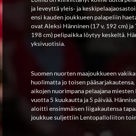
ja leveyttä yleis- ja keskipelaajaosasto
ensi kauden joukkueen palapeliin haeta
ovat Aleksi Hänninen (17 v, 192 cm) ja
198 cm) pelipaikka löytyy keskeltä. Hä
yksivuotisia.
Suomen nuorten maajoukkueen vakikasv
huolimatta jo toisen pääsarjakautensa, 
aikojen nuorimpana pelaajana miesten M
vuotta 5 kuukautta ja 5 päivää. Hänni
aloitti ensimmäisen liigakautensa tapaa
joukkue suljettiin Lentopalloliiton to