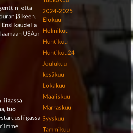
enttini että
2024-2025
ouran jälkeen.
Elokuu
. Ensi kaudella
Helmikuu
pelaamaan USA:n
Huhtikuu
Huhtikuu24
Joulukuu
kesäkuu
Lokakuu
Maaliskuu
liigassa
Marraskuu
na, tuo
staruusliigassa
Syyskuu
eriimme.
Tammikuu