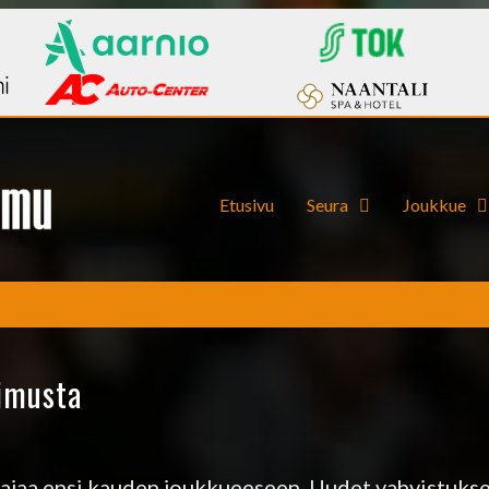
Etusivu
Seura
Joukkue
pimusta
aajaa ensi kauden joukkueeseen. Uudet vahvistuks