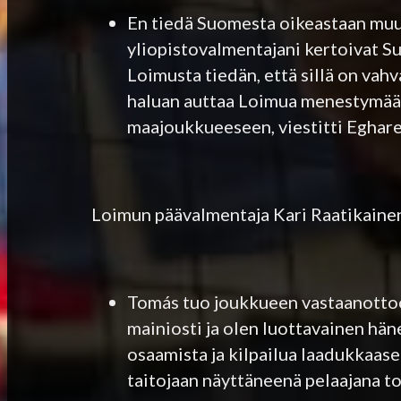
En tiedä Suomesta oikeastaan muut
yliopistovalmentajani kertoivat S
Loimusta tiedän, että sillä on vahv
haluan auttaa Loimua menestymään
maajoukkueeseen, viestitti Eghare
Loimun päävalmentaja Kari Raatikainen
Tomás tuo joukkueen vastaanottoo
mainiosti ja olen luottavainen hän
osaamista ja kilpailua laadukkaas
taitojaan näyttäneenä pelaajana t