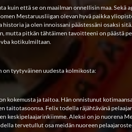
a kuin että se on maailman onnellisin maa. Sekä ag
uomen Mestaruusliigan olevan hyvä paikka yliopist
a historia ja olen innoissani päästessäni osaksi sitä
, mutta pitkän tähtäimen tavoitteeni on päästä 
vba kotikulmiltaan.
 on tyytyväinen uudesta kolmikosta:
n kokemusta ja taitoa. Hän onnistunut kotimaansa 
en taitotasoonsa. Felix todella räjähtävänä pelaaja
een keskipelaajarinkiimme. Aleksi on jo nuorena Me
odella tervetullut osa meidän nuoreen pelaajarost