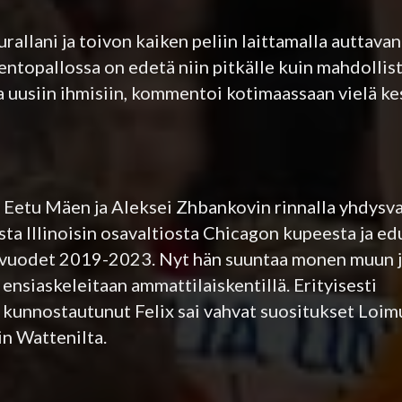
rallani ja toivon kaiken peliin laittamalla auttav
lentopallossa on edetä niin pitkälle kuin mahdollist
 uusiin ihmisiin, kommentoi kotimaassaan vielä kes
Eetu Mäen ja Aleksei Zhbankovin rinnalla yhdysval
ta Illinoisin osavaltiosta Chicagon kupeesta ja ed
ya vuodet 2019-2023. Nyt hän suuntaa monen muun 
 ensiaskeleitaan ammattilaiskentillä. Erityisesti
 kunnostautunut Felix sai vahvat suositukset Loim
in Wattenilta.