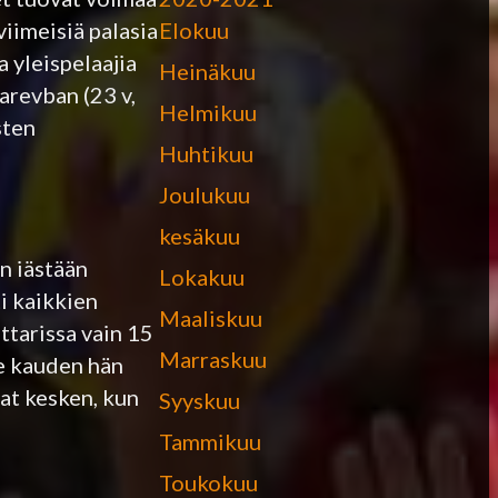
Elokuu
viimeisiä palasia
 yleispelaajia
Heinäkuu
arevban (23 v,
Helmikuu
sten
Huhtikuu
Joulukuu
kesäkuu
n iästään
Lokakuu
ti kaikkien
Maaliskuu
ttarissa vain 15
Marraskuu
me kauden hän
vat kesken, kun
Syyskuu
Tammikuu
Toukokuu