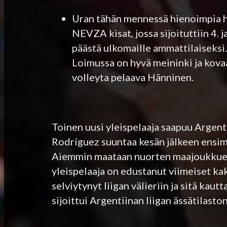
Uran tähän mennessä hienoimpia he
NEVZA kisat, jossa sijoituttiin 4.
päästä ulkomaille ammattilaiseksi.
Loimussa on hyvä meininki ja kov
volleyta pelaava Hänninen.
Toinen uusi yleispelaaja saapuu Argen
Rodríguez suuntaa kesän jälkeen ensim
Aiemmin maataan nuorten maajoukkuei
yleispelaaja on edustanut viimeiset ka
selviytynyt liigan välieriin ja sitä k
sijoittui Argentiinan liigan ässätilasto