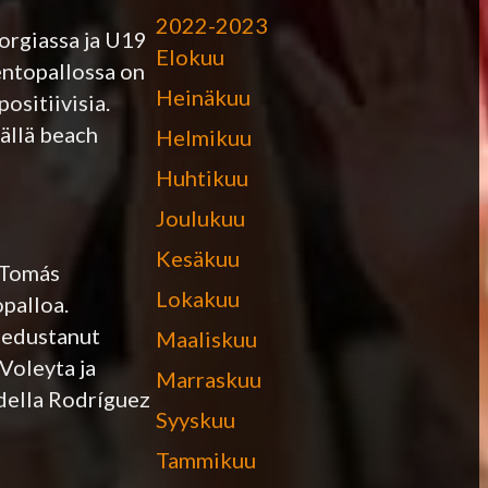
2022-2023
orgiassa ja U19
Elokuu
lentopallossa on
Heinäkuu
ositiivisia.
ällä beach
Helmikuu
Huhtikuu
Joulukuu
Kesäkuu
 Tomás
Lokakuu
palloa.
 edustanut
Maaliskuu
Voleyta ja
Marraskuu
udella Rodríguez
Syyskuu
Tammikuu