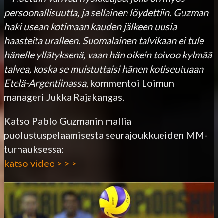
persoonallisuutta, ja sellainen löydettiin. Guzman
haki usean kotimaan kauden jälkeen uusia
haasteita uralleen. Suomalainen talvikaan ei tule
hänelle yllätyksenä, vaan hän oikein toivoo kylmää
talvea, koska se muistuttaisi hänen kotiseutuaan
Etelä-Argentiinassa
, kommentoi Loimun
manageri Jukka Rajakangas.
Katso Pablo Guzmanin mallia
puolustuspelaamisesta seurajoukkueiden MM-
turnauksessa:
katso video > > >