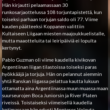
Hän kirjautti pelaamassaan 30
runkosarjaottelussa 108 torjuntapistettä, kun
toiseksi parhaan torjujan saldo oli 77. Viime
kauden päätteeksi Koppanen valittiin
Kultaiseen Liigaan miesten maajoukkuelistalle,
mutta maaotteluita tai leiripäiviä ei lopulta
kertynyt.
Pablo Guzman oli viime kaudella kivikovan
Argentiinan liigan tilastoissa toiseksi paras
hyökkääjä ja torjuja. Hän on pelannut aiemmin
yhtä Ranskan liigassa pelattua kautta lukuun
ottamatta aina Argentiinassa muun muassa maan
suurseurojen Boca Juniorsin ja River Platen
riveissä. Toistaiseksi viimeisellä kaudella
kotimassaan hän edusti Monteros Voleyta.