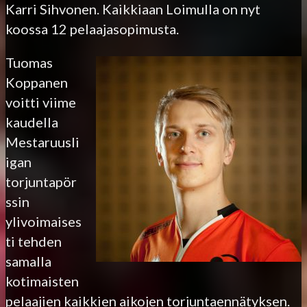
Karri Sihvonen. Kaikkiaan Loimulla on nyt
koossa 12 pelaajasopimusta.
Tuomas
Koppanen
voitti viime
kaudella
Mestaruusli
igan
torjuntapör
ssin
ylivoimaises
ti tehden
samalla
kotimaisten
pelaajien kaikkien aikojen torjuntaennätyksen.