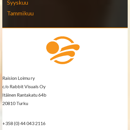
Syyskuu
Tammikuu
Raision Loimu ry
c/o Rabbit Visuals Oy
Itäinen Rantakatu 64b
20810 Turku
+358 (0) 44 043 2116