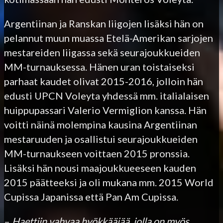
Argentiinan ja Ranskan liigojen lisäksi hän on
pelannut muun muassa Etelä-Amerikan sarjojen
mestareiden liigassa sekä seurajoukkueiden
MM-turnauksessa. Hänen uran toistaiseksi
parhaat kaudet olivat 2015-2016, jolloin hän
edusti UPCN Voleyta yhdessä mm. italialaisen
huippupassari Valerio Vermiglion kanssa. Hän
voitti näinä molempina kausina Argentiinan
mestaruuden ja osallistui seurajoukkueiden
MM-turnaukseen voittaen 2015 pronssia.
Lisäksi hän nousi maajoukkueeseen kauden
2015 päätteeksi ja oli mukana mm. 2015 World
Cupissa Japanissa että Pan Am Cupissa.
–
Haettiin vahvaa hyökkääjää, jolla on myös