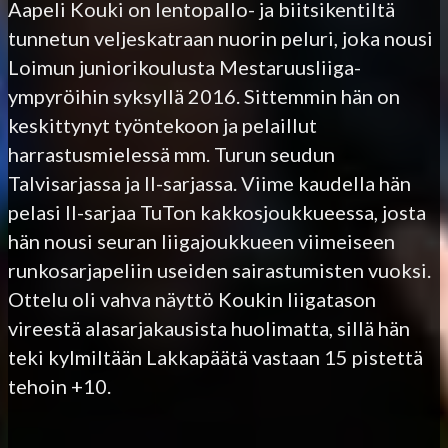
Aapeli Kouki on lentopallo- ja biitsikentiltä
tunnetun veljeskatraan nuorin peluri, joka nousi
Loimun juniorikoulusta Mestaruusliiga-
ympyröihin syksyllä 2016. Sittemmin hän on
keskittynyt työntekoon ja pelaillut
harrastusmielessä mm. Turun seudun
Talvisarjassa ja II-sarjassa. Viime kaudella hän
pelasi II-sarjaa TuTon kakkosjoukkueessa, josta
hän nousi seuran liigajoukkueen viimeiseen
runkosarjapeliin useiden sairastumisten vuoksi.
Ottelu oli vahva näyttö Koukin liigatason
vireestä alasarjakausista huolimatta, sillä hän
teki kylmiltään Lakkapäätä vastaan 15 pistettä
tehoin +10.