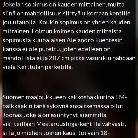
Jokelan sopimus on kauden mittainen, mutta
siinä on mahdollisuus siirtyä ulkomaan kentille
joulutauolla. Koukin sopimus on yhden kauden
mittainen. Loimun kolmen kauden mittaista
sopimusta kuubalaisen Alejandro Fuentesin
kanssa ei ole purettu, joten edelleen on
mahdollista että 207 cm pitkä vasurikin nähdään
vielä Kerttulan parketilla.
Suomen maajoukkueen kakkoshakkurina EM-
paikkaakin tänä syksynä ansaitsemassa ollut
Joonas Jokela on esiintynyt aiemmilla
visiiteillään Mestaruusliiga-kentillä vahvasti,
sillä jo miehen toinen kausi toi vain 18-