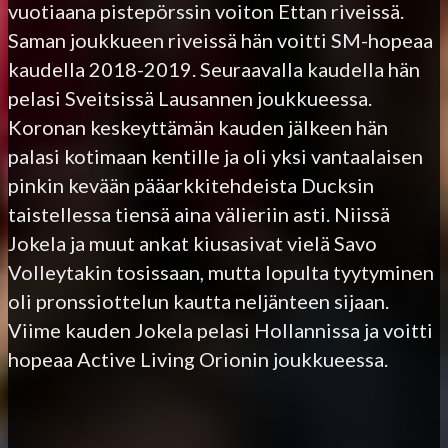
vuotiaana pistepörssin voiton Ettan riveissä.
Saman joukkueen riveissä hän voitti SM-hopeaa
kaudella 2018-2019. Seuraavalla kaudella hän
pelasi Sveitsissä Lausannen joukkueessa.
Koronan keskeyttämän kauden jälkeen hän
palasi kotimaan kentille ja oli yksi vantaalaisen
pinkin kevään pääarkkitehdeista Ducksin
taistellessa tiensä aina välieriin asti. Niissä
Jokela ja muut ankat kiusasivat vielä Savo
Volleytakin tosissaan, mutta lopulta tyytyminen
oli pronssiottelun kautta neljänteen sijaan.
Viime kauden Jokela pelasi Hollannissa ja voitti
hopeaa Active Living Orionin joukkueessa.