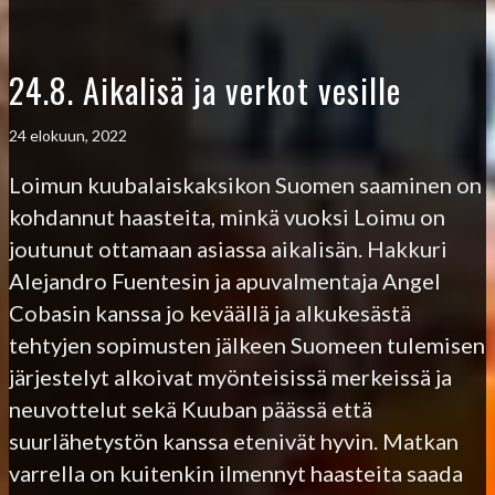
24.8. Aikalisä ja verkot vesille
24 elokuun, 2022
Loimun kuubalaiskaksikon Suomen saaminen on
kohdannut haasteita, minkä vuoksi Loimu on
joutunut ottamaan asiassa aikalisän. Hakkuri
Alejandro Fuentesin ja apuvalmentaja Angel
Cobasin kanssa jo keväällä ja alkukesästä
tehtyjen sopimusten jälkeen Suomeen tulemisen
järjestelyt alkoivat myönteisissä merkeissä ja
neuvottelut sekä Kuuban päässä että
suurlähetystön kanssa etenivät hyvin. Matkan
varrella on kuitenkin ilmennyt haasteita saada