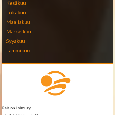
Kesäkuu
Lokakuu
Maaliskuu
Marraskuu
Syyskuu
Tammikuu
Raision Loimu ry