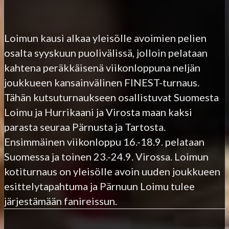
Loimun kausi alkaa yleisölle avoimien pelien
osalta syyskuun puolivälissä, jolloin pelataan
kahtena peräkkäisenä viikonloppuna neljän
joukkueen kansainvälinen FINEST-turnaus.
Tähän kutsuturnaukseen osallistuvat Suomesta
Loimu ja Hurrikaani ja Virosta maan kaksi
parasta seuraa Pärnusta ja Tartosta.
Ensimmäinen viikonloppu 16.-18.9. pelataan
Suomessa ja toinen 23.-24.9. Virossa. Loimun
kotiturnaus on yleisölle avoin uuden joukkueen
esittelytapahtuma ja Pärnuun Loimu tulee
järjestämään fanireissun.