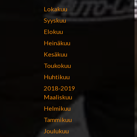
Lokakuu
Syyskuu
Elokuu
Heinäkuu
Kesäkuu
Toukokuu
Huhtikuu
2018-2019
Maaliskuu
Helmikuu
Tammikuu
Joulukuu