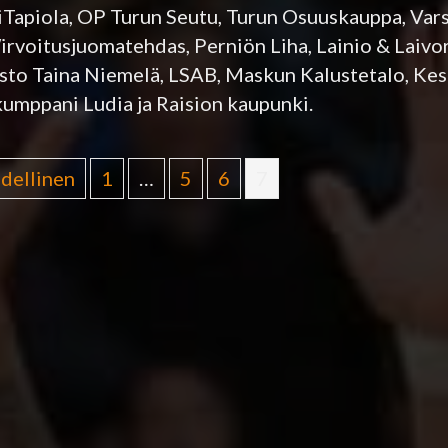
hiTapiola, OP Turun Seutu, Turun Osuuskauppa, Va
irvoitusjuomatehdas, Perniön Liha, Lainio & Laivo
isto Taina Niemelä, LSAB, Maskun Kalustetalo, Kes
umppani Ludia ja Raision kaupunki.
Edellinen
1
…
5
6
7