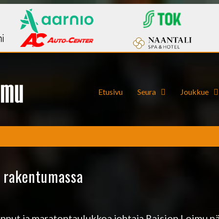
Etusivu
Seura
Joukkue
i rakentumassa
annut ja maratontaulukkoa johtaja Raision Loimu n