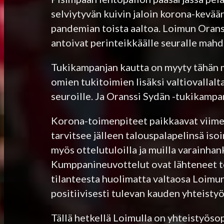
selviytyvän kuivin jaloin korona-kevään 
pandemian toista aaltoa. Loimun Orans
antoivat perinteikkäälle seuralle mah
Tukikampanjan kautta on myyty tähän m
omien tukitoimien lisäksi valtiovallalt
seuroille. Ja Oranssi Sydän -tukikampa
Korona-toimenpiteet paikkaavat viime
tarvitsee jälleen talouspalapelinsä is
myös ottelutuloilla ja muilla varainha
Kumppanineuvottelut ovat lähteneet to
tilanteesta huolimatta valtaosa Loim
positiivisesti tulevan kauden yhteisty
Tällä hetkellä Loimulla on yhteistyö