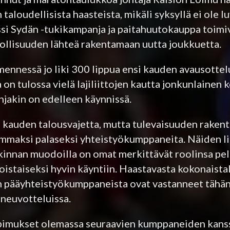
taloudellisista haasteista, mikäli syksyllä ei ole l
si Sydän -tukikampanja ja paitahuutokauppa toimiv
dollisuuden lähteä rakentamaan uutta joukkuetta.
ennessä jo liki 300 lippua ensi kauden avausottel
a on tulossa vielä lajiliittojen kautta jonkunlainen
njakin on edelleen käynnissä.
 kauden talousvajetta, mutta tulevaisuuden rake
oimmaksi palaseksi yhteistyökumppaneita. Näiden lis
nkinnan muodoilla on omat merkittävät roolinsa pel
istaiseksi hyvin käyntiin. Haastavasta kokonaista
un pääyhteistyökumppaneista ovat vastanneet tähä
öneuvotteluissa.
sopimukset olemassa seuraavien kumppaneiden kans