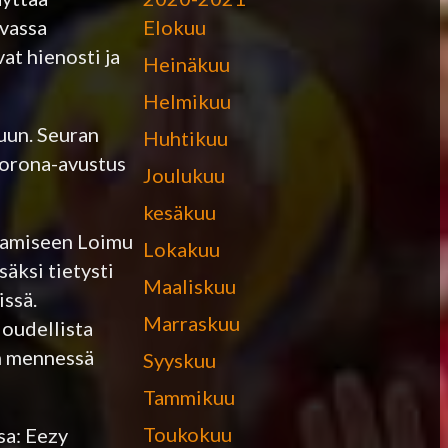
Elokuu
uvassa
at hienosti ja
Heinäkuu
Helmikuu
uun. Seuran
Huhtikuu
 korona-avustus
Joulukuu
kesäkuu
ntamiseen Loimu
Lokakuu
äksi tietysti
Maaliskuu
issä.
Marraskuu
loudellista
n mennessä
Syyskuu
Tammikuu
Toukokuu
sa: Eezy