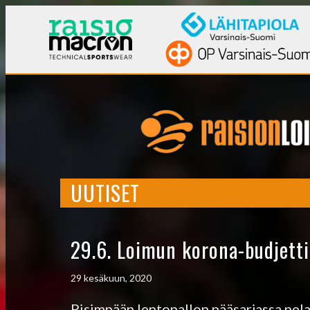
UUTISET
29.6. Loimun korona-budjett
29 kesäkuun, 2020
Pisimpään lentopallon pääsarjassa pel