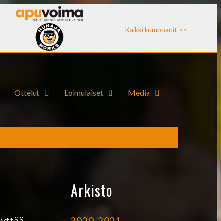
Kaikki kumppanit >>
Ottelut
Loimulaiset
Media
Arkisto
2020-2021
äyttää