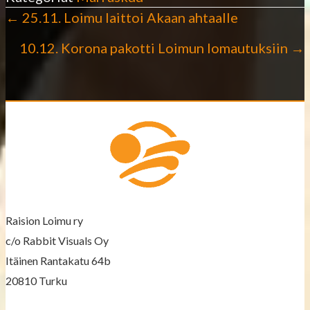
← 25.11. Loimu laittoi Akaan ahtaalle
P
10.12. Korona pakotti Loimun lomautuksiin →
o
s
t
s
n
a
Raision Loimu ry
v
c/o Rabbit Visuals Oy
Itäinen Rantakatu 64b
i
20810 Turku
g