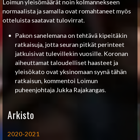
Loimun yleisömäärät noin kolmannekseen
normaalista ja samalla ovat romahtaneet myös
otteluista saatavat tulovirrat.
Pakon sanelemana on tehtävä kipeitäkin
ratkaisuja, jotta seuran pitkät perinteet
jatkuisivat tulevillekin vuosille. Koronan
aiheuttamat taloudelliset haasteet ja
yleisökato ovat yksinomaan syynä tähän
ratkaisun, kommentoi Loimun
puheenjohtaja Jukka Rajakangas.
Arkisto
2020-2021