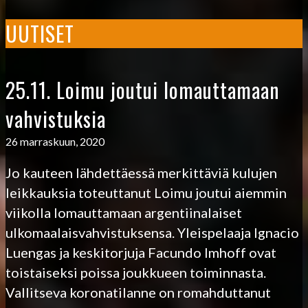
UUTISET
25.11. Loimu joutui lomauttamaan
vahvistuksia
26 marraskuun, 2020
Jo kauteen lähdettäessä merkittäviä kulujen
leikkauksia toteuttanut Loimu joutui aiemmin
viikolla lomauttamaan argentiinalaiset
ulkomaalaisvahvistuksensa. Yleispelaaja Ignacio
Luengas ja keskitorjuja Facundo Imhoff ovat
toistaiseksi poissa joukkueen toiminnasta.
Vallitseva koronatilanne on romahduttanut