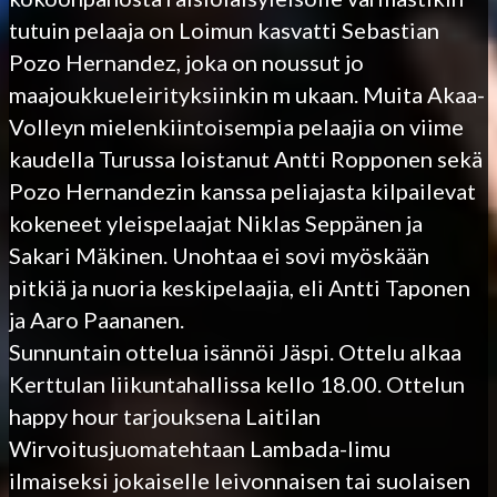
tutuin pelaaja on Loimun kasvatti Sebastian
Pozo Hernandez, joka on noussut jo
maajoukkueleirityksiinkin m ukaan. Muita Akaa-
Volleyn mielenkiintoisempia pelaajia on viime
kaudella Turussa loistanut Antti Ropponen sekä
Pozo Hernandezin kanssa peliajasta kilpailevat
kokeneet yleispelaajat Niklas Seppänen ja
Sakari Mäkinen. Unohtaa ei sovi myöskään
pitkiä ja nuoria keskipelaajia, eli Antti Taponen
ja Aaro Paananen.
Sunnuntain ottelua isännöi Jäspi. Ottelu alkaa
Kerttulan liikuntahallissa kello 18.00. Ottelun
happy hour tarjouksena Laitilan
Wirvoitusjuomatehtaan Lambada-limu
ilmaiseksi jokaiselle leivonnaisen tai suolaisen