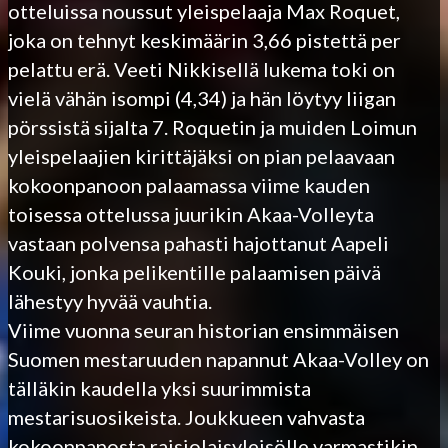
otteluissa noussut yleispelaaja Max Roquet,
joka on tehnyt keskimäärin 3,66 pistettä per
pelattu erä. Veeti Nikkisellä lukema toki on
vielä vähän isompi (4,34) ja hän löytyy liigan
pörssistä sijalta 7. Roquetin ja muiden Loimun
yleispelaajien kirittäjäksi on pian pelaavaan
kokoonpanoon palaamassa viime kauden
toisessa ottelussa juurikin Akaa-Volleyta
vastaan polvensa pahasti hajottanut Aapeli
Kouki, jonka pelikentille palaamisen päivä
lähestyy hyvää vauhtia.
Viime vuonna seuran historian ensimmäisen
Suomen mestaruuden napannut Akaa-Volley on
tälläkin kaudella yksi suurimmista
mestarisuosikeista. Joukkueen vahvasta
kokoonpanosta raisiolaisyleisölle varmastikin