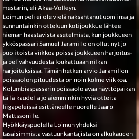
mestarin, eli Akaa-Volleyn.
Loimun peli ei ole vielä naksahtanut uomiinsa ja
sunnuntainkin otteluun kotijoukkue lähtee
hieman haastavista asetelmista, kun joukkueen
ykköspassari Samuel Jaramillo on ollut nyt jo
puolitoista viikkoa poissa joukkueen harjoitus-
ja pelivahvuudesta loukattuaan nilkan
harjoituksissa. Tämän hetken arvio Jaramillon
poissaolon pituudesta on noin kolme viikkoa.
Kolumbiaspassarin poissaolo avaa näyttöpaikan
tällä kaudella jo aiemminkin hyviä otteita
liigapeleissä esittäneelle nuorelle Jaaro
Mattssonille.
Hyökkäyspuolella Loimun yhdeksi
tasaisimmista vastuunkantajista on alkukauden