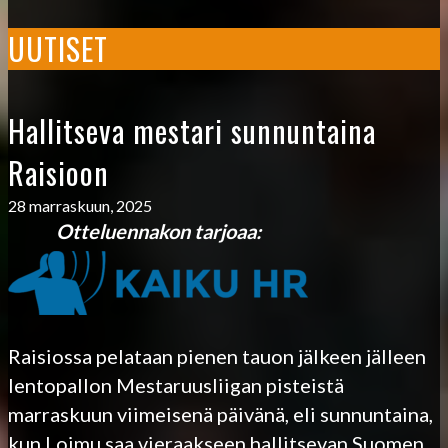
UUTISET
Hallitseva mestari sunnuntaina
Raisioon
28 marraskuun, 2025
Otteluennakon tarjoaa:
Raisiossa pelataan pienen tauon jälkeen jälleen
lentopallon Mestaruusliigan pisteistä
marraskuun viimeisenä päivänä, eli sunnuntaina,
kun Loimu saa vieraakseen hallitsevan Suomen