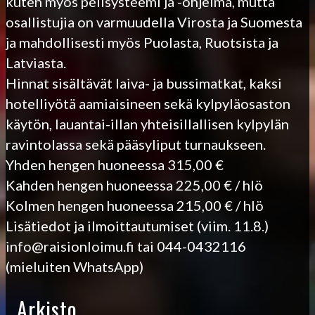
kuten myös pelisysteemi ja -ohjelma, mutta
osallistujia on varmuudella Virosta ja Suomesta
ja mahdollisesti myös Puolasta, Ruotsista ja
Latviasta.
Hinnat sisältävät laiva- ja bussimatkat, kaksi
hotelliyötä aamiaisineen sekä kylpyläosaston
käytön, lauantai-illan yhteisillallisen kylpylän
ravintolassa sekä pääsyliput turnaukseen.
Yhden hengen huoneessa 315,00 €
Kahden hengen huoneessa 225,00 € / hlö
Kolmen hengen huoneessa 215,00 € / hlö
Lisätiedot ja ilmoittautumiset (viim. 11.8.)
info@raisionloimu.fi tai 044-0432116
(mieluiten WhatsApp)
Arkisto