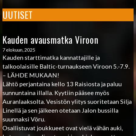
UUTISET
Kauden avausmatka Viroon
7 elokuun, 2025
Kauden starttimatka kannattajille ja
talkoolaisille Baltic-turnaukseen Viroon 5.-7.9.
– LÄHDE MUKAAN!
Lähtö perjantaina kello 13 Raisiosta ja paluu
sunnuntaina illalla. Kyytiin pääsee myös
Auranlaaksolta. Vesistön ylitys suoritetaan Silja
Linellä ja sen jälkeen otetaan Jalon bussilla
suunnaksi Vöru.
Osallistuvat joukkueet ovat vielä vähän auki,