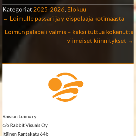
Kategoriat
2025-2026
,
Elokuu
← Loimulle passari ja yleispelaaja kotimaasta
P
Loimun palapeli valmis – kaksi tuttua kokenutta
o
viimeiset kiinnitykset →
s
t
s
n
a
v
Raision Loimu ry
c/o Rabbit Visuals Oy
i
Itäinen Rantakatu 64b