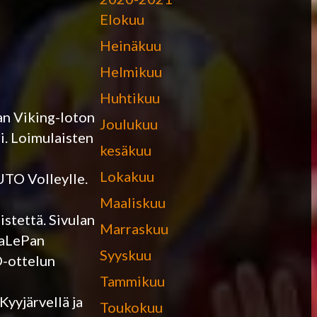
Elokuu
Heinäkuu
Helmikuu
Huhtikuu
lan Viking-loton
Joulukuu
i. Loimulaisten
kesäkuu
Lokakuu
UTO Volleylle.
Maaliskuu
stettä. Sivulan
Marraskuu
VaLePan
Syyskuu
O-ottelun
Tammikuu
Kyyjärvellä ja
Toukokuu