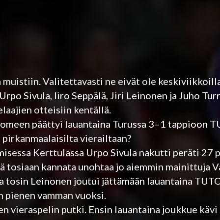
 muistiin. Valitettavasti ne eivät ole keskiviikkoil
po Sivula, Iiro Seppälä, Jiri Leinonen ja Juho Turr
laajien otteisiin kentällä.
Suomeen päättyi lauantaina Turussa 3–1 tappioon T
pirkanmaalaisilta vierailtaan?
sessa Kerttulassa Urpo Sivula nakutti peräti 27 pi
ikä tosiaan kannata unohtaa jo aiemmin mainittuja 
ta tosin Leinonen joutui jättämään lauantaina TUT
un pienen vamman vuoksi.
 vieraspelin putki. Ensin lauantaina joukkue kävi 