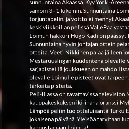
sunnuntaina Akaassa. Kyy York -Areenal
samoin 3–1 lukemin. Sunnuntaina Loimu
torjuntapelin, ja voitto ei mennyt Akaa
keskiviikkoillan pelissä VaLePaa vasta
Loimun hakkuri Hugo Kadi on päässyt ku
Sunnuntaina hyvin johtajan ottein pel
otteita. Veeti Nikkinen palaa jälleen
Mestaruusliigan kuudentena olevalle VaL
sarjapisteillä joukkueen on mahdollist
olevalle Loimulle pisteet ovat tarpeen.
tärkeitä pisteitä.
Peli-illassa on tavattavissa televisio
kauppakeskuksen iki-ihana oranssi Myl
Lämpöä peliin tuo otteluisäntä Turku 
jokaisena päivänä. Yleisöä tarvitaan l
kannustamaan Loimua!