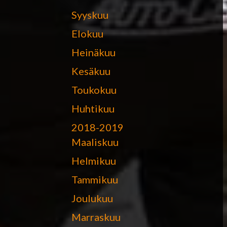
Syyskuu
Elokuu
Heinäkuu
Kesäkuu
Toukokuu
Huhtikuu
2018-2019
Maaliskuu
Helmikuu
Tammikuu
Joulukuu
Marraskuu