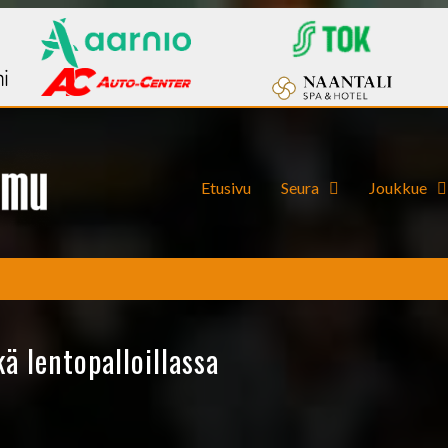
Etusivu
Seura
Joukkue
ä lentopalloillassa