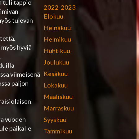
 tuli tappio
2022-2023
oimivan
Elokuu
 myös tulevan
Heinäkuu
tettä.
Helmikuu
a myös hyviä
Huhtikuu
.
Joulukuu
duilla
Kesäkuu
ossa viimeisenä
ossa paljon
Lokakuu
Maaliskuu
raisiolaisen
Marraskuu
aa vuoden
Syyskuu
ule paikalle
Tammikuu