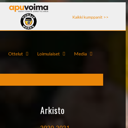
Kaikki kumppanit >>
Ottelut
Loimulaiset
Media
Arkisto
2020-2021