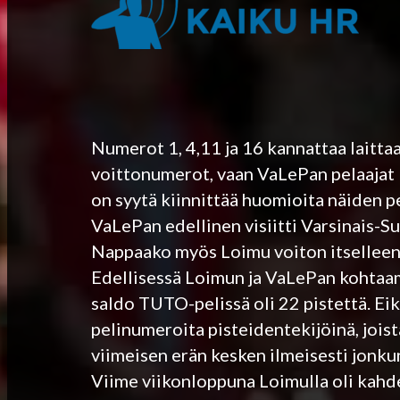
Numerot 1, 4,11 ja 16 kannattaa laittaa
voittonumerot, vaan VaLePan pelaajat Ur
on syytä kiinnittää huomioita näiden pe
VaLePan edellinen visiitti Varsinais-
Nappaako myös Loimu voiton itselleen 
Edellisessä Loimun ja VaLePan kohtaami
saldo TUTO-pelissä oli 22 pistettä. E
pelinumeroita pisteidentekijöinä, jois
viimeisen erän kesken ilmeisesti jonk
Viime viikonloppuna Loimulla oli kahden