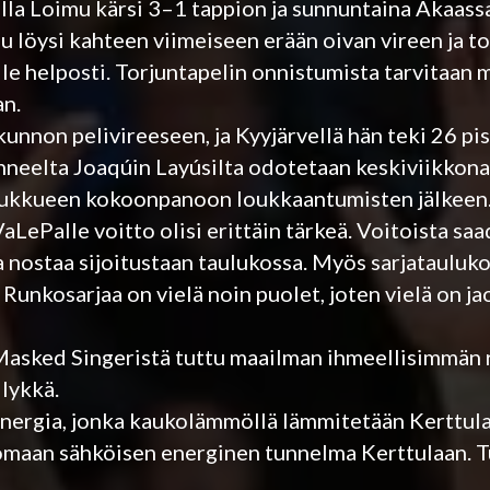
la Loimu kärsi 3–1 tappion ja sunnuntaina Akaassa
 löysi kahteen viimeiseen erään oivan vireen ja t
lle helposti. Torjuntapelin onnistumista tarvitaan
an.
nnon pelivireeseen, ja Kyyjärvellä hän teki 26 pis
anneelta Joaqúin Layúsilta odotetaan keskiviikkon
 joukkueen kokoonpanoon loukkaantumisten jälkeen
ePalle voitto olisi erittäin tärkeä. Voitoista saa
a nostaa sijoitustaan taulukossa. Myös sarjatauluk
 Runkosarjaa on vielä noin puolet, joten vielä on ja
n Masked Singeristä tuttu maailman ihmeellisimmän 
lykkä.
Energia, jonka kaukolämmöllä lämmitetään Kerttul
uomaan sähköisen energinen tunnelma Kerttulaan. T