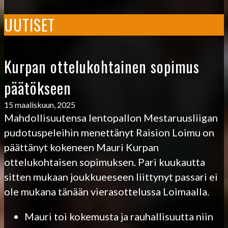
UUTISET
Kurpan ottelukohtainen sopimus
päätökseen
15 maaliskuun, 2025
Mahdollisuutensa lentopallon Mestaruusliigan
pudotuspeleihin menettänyt Raision Loimu on
päättänyt kokeneen Mauri Kurpan
ottelukohtaisen sopimuksen. Pari kuukautta
sitten mukaan joukkueeseen liittynyt passari ei
ole mukana tänään vierasottelussa Loimaalla.
Mauri toi kokemusta ja rauhallisuutta niin