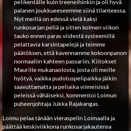
pelikentälle kuin treeneihinkin ja oli hyvä
palanen joukkueeseemme siinä tilanteessa.
Nyt meillä on edessä vielä kaksi
runkosarjan peliä ja sitten kolmen viikon
tauko ennen paras viidestä systeemillä
pelattavia karsintapelejä ja teimme
päätöksen, että kavennamme kokoonpanon
normaaliin kahteen passariin. Kiitokset
Maurille mukanaolosta, josta oli meille
hyötyä, vaikka pudotuspelipaikka jäikin
saavuttamatta ja peliaika viimeisissä
peleissä vähäiseksi, kommentoi Loimun
puheenjohtaja Jukka Rajakangas.
Loimu pelaa tänään vieraspelin Loimaalla ja
päättää keskiviikkona runkosarjakautensa