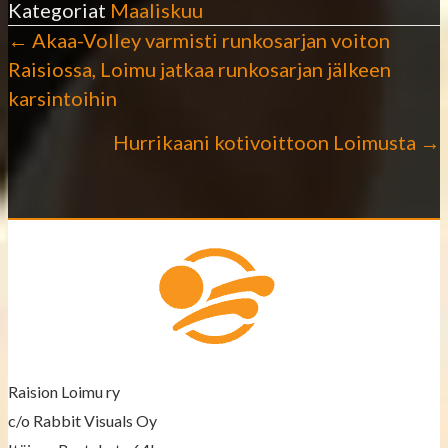
Kategoriat
Maaliskuu
← Akaa-Volley varmisti runkosarjan voiton
P
Raisiossa, Loimu jatkaa runkosarjan jälkeen
karsintoihin
o
Hurrikaani kotivoittoon Loimusta →
s
t
s
n
a
v
Raision Loimu ry
i
c/o Rabbit Visuals Oy