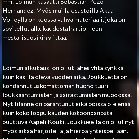
mm. Loimun kasvatti Sebastian Pozo
Hernandez. Myös muilla osastoilla Akaa-
Volleylla on koossa vahva materiaali, joka on
sovitellut alkukaudesta hartioilleen
mestarisuosikin viittaa.
Loimun alkukausi on ollut lähes yhtä synkkä
kuin käsillä oleva vuoden aika. Joukkuetta on
kohdannut uskomattoman huono tuuri
loukkaantumisten ja sairastumisten muodossa.
Nyt tilanne on parantunut eikä poissa ole enää
kuin koko loppu kauden kokoonpanosta
puuttuva Aapeli Kouki. Joukkueella on ollut nyt
myös aikaa harjoitella ja hieroa yhteispeliään.