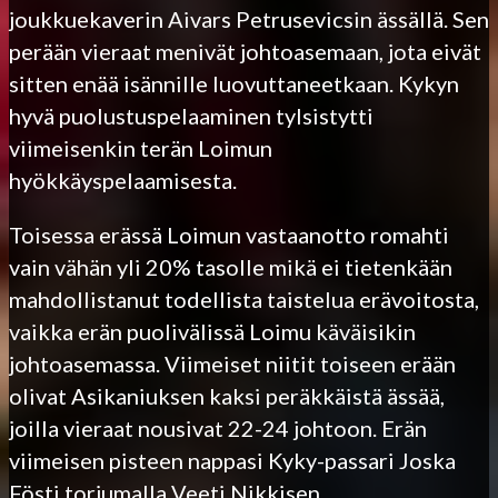
joukkuekaverin Aivars Petrusevicsin ässällä. Sen
perään vieraat menivät johtoasemaan, jota eivät
sitten enää isännille luovuttaneetkaan. Kykyn
hyvä puolustuspelaaminen tylsistytti
viimeisenkin terän Loimun
hyökkäyspelaamisesta.
Toisessa erässä Loimun vastaanotto romahti
vain vähän yli 20% tasolle mikä ei tietenkään
mahdollistanut todellista taistelua erävoitosta,
vaikka erän puolivälissä Loimu käväisikin
johtoasemassa. Viimeiset niitit toiseen erään
olivat Asikaniuksen kaksi peräkkäistä ässää,
joilla vieraat nousivat 22-24 johtoon. Erän
viimeisen pisteen nappasi Kyky-passari Joska
Fösti torjumalla Veeti Nikkisen.