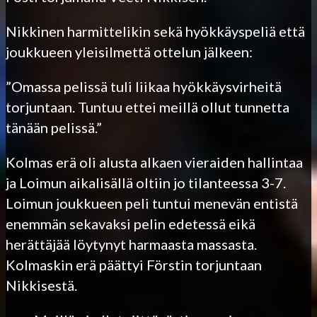
Nikkinen harmittelikin sekä hyökkäyspeliä että
joukkueen yleisilmettä ottelun jälkeen:
”Omassa pelissä tuli liikaa hyökkäysvirheitä
torjuntaan. Tuntuu ettei meillä ollut tunnetta
tänään pelissä.”
Kolmas erä oli alusta alkaen vieraiden hallintaa
ja Loimun aikalisällä oltiin jo tilanteessa 3-7.
Loimun joukkueen peli tuntui menevän entistä
enemmän sekavaksi pelin edetessä eikä
herättäjää löytynyt harmaasta massasta.
Kolmaskin erä päättyi Förstin torjuntaan
Nikkisestä.