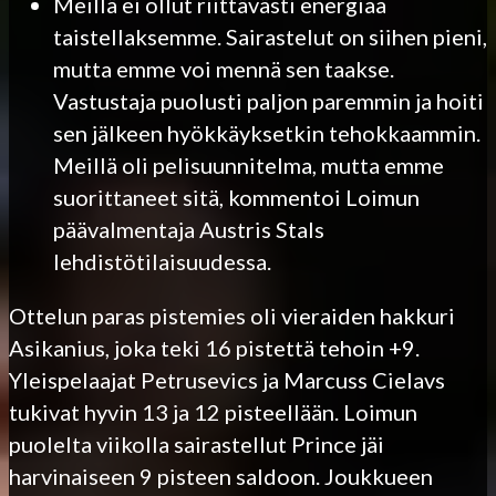
Meillä ei ollut riittävästi energiaa
taistellaksemme. Sairastelut on siihen pieni,
mutta emme voi mennä sen taakse.
Vastustaja puolusti paljon paremmin ja hoiti
sen jälkeen hyökkäyksetkin tehokkaammin.
Meillä oli pelisuunnitelma, mutta emme
suorittaneet sitä, kommentoi Loimun
päävalmentaja Austris Stals
lehdistötilaisuudessa.
Ottelun paras pistemies oli vieraiden hakkuri
Asikanius, joka teki 16 pistettä tehoin +9.
Yleispelaajat Petrusevics ja Marcuss Cielavs
tukivat hyvin 13 ja 12 pisteellään. Loimun
puolelta viikolla sairastellut Prince jäi
harvinaiseen 9 pisteen saldoon. Joukkueen