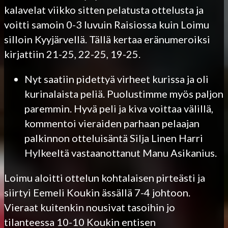
kalavelat viikko sitten pelatusta ottelusta ja
voitti samoin 0-3 luvuin Raisiossa kuin Loimu
silloin Kyyjärvellä. Tällä kertaa eränumeroiksi
kirjattiin 21-25, 22-25, 19-25.
Nyt saatiin pidettyä virheet kurissa ja oli
kurinalaista peliä. Puolustimme myös paljon
paremmin. Hyvä peli ja kiva voittaa välillä,
kommentoi vieraiden parhaan pelaajan
palkinnon otteluisäntä Silja Linen Harri
Hylkeeltä vastaanottanut Manu Asikanius.
Loimu aloitti ottelun kohtalaisen pirteästi ja
siirtyi Eemeli Koukin ässällä 7-4 johtoon.
Vieraat kuitenkin nousivat tasoihin jo
tilanteessa 10-10 Koukin entisen