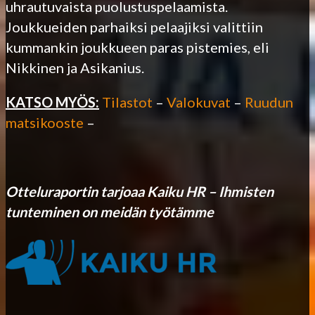
uhrautuvaista puolustuspelaamista.
Joukkueiden parhaiksi pelaajiksi valittiin
kummankin joukkueen paras pistemies, eli
Nikkinen ja Asikanius.
KATSO MYÖS:
Tilastot
–
Valokuvat
–
Ruudun
matsikooste
–
Otteluraportin tarjoaa Kaiku HR – Ihmisten
tunteminen on meidän työtämme