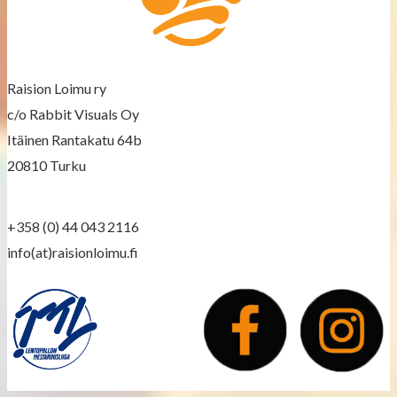
n
a
v
Raision Loimu ry
c/o Rabbit Visuals Oy
i
Itäinen Rantakatu 64b
g
20810 Turku
a
+358 (0) 44 043 2116
t
info(at)raisionloimu.fi
i
o
n