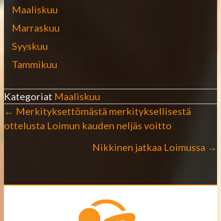
Maaliskuu
Marraskuu
Syyskuu
Tammikuu
Kategoriat
Maaliskuu
← Merkityksettömästä merkityksellisestä
P
ottelusta Loimun kauden neljäs voitto
o
Nikkinen jatkaa Loimussa →
s
t
s