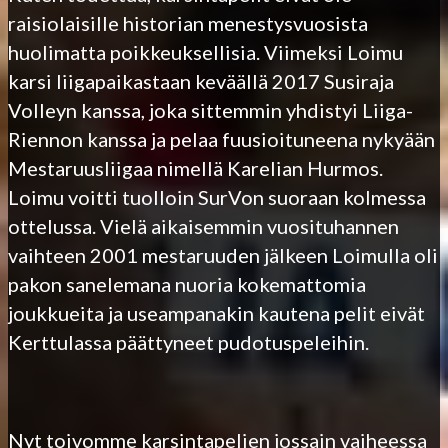
raisiolaisille historian menestysvuosista
huolimatta poikkeuksellisia. Viimeksi Loimu
karsi liigapaikastaan keväällä 2017 Susiraja
Volleyn kanssa, joka sittemmin yhdistyi Liiga-
Riennon kanssa ja pelaa fuusioituneena nykyään
Mestaruusliigaa nimellä Karelian Hurmos.
Loimu voitti tuolloin SurVon suoraan kolmessa
ottelussa. Vielä aikaisemmin vuosituhannen
vaihteen 2001 mestaruuden jälkeen Loimulla oli
pakon sanelemana nuoria kokemattomia
joukkueita ja useampanakin kautena pelit eivät
Kerttulassa päättyneet pudotuspeleihin.
Nyt toivomme karsintapelien jossain vaiheessa