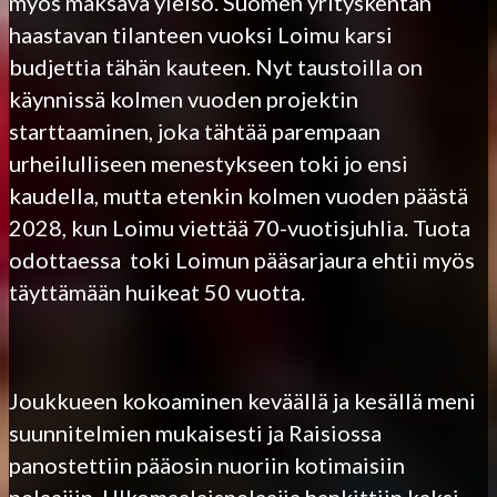
myös maksava yleisö. Suomen yrityskentän
haastavan tilanteen vuoksi Loimu karsi
budjettia tähän kauteen. Nyt taustoilla on
käynnissä kolmen vuoden projektin
starttaaminen, joka tähtää parempaan
urheilulliseen menestykseen toki jo ensi
kaudella, mutta etenkin kolmen vuoden päästä
2028, kun Loimu viettää 70-vuotisjuhlia. Tuota
odottaessa toki Loimun pääsarjaura ehtii myös
täyttämään huikeat 50 vuotta.
Joukkueen kokoaminen keväällä ja kesällä meni
suunnitelmien mukaisesti ja Raisiossa
panostettiin pääosin nuoriin kotimaisiin
pelaajiin. Ulkomaalaispelaajia hankittiin kaksi,