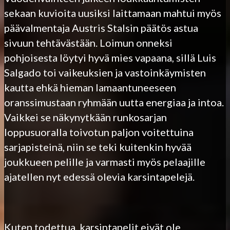
sekaan kuvioita uusiksi laittamaan mahtui myös
päävalmentaja Austris Stalsin päätös astua
sivuun tehtävästään. Loimun onneksi
pohjoisesta löytyi hyvä mies vapaana, sillä Luis
Salgado toi vaikeuksien ja vastoinkäymisten
kautta ehkä hieman lamaantuneeseen
oranssimustaan ryhmään uutta energiaa ja intoa.
Vaikkei se näkynytkään runkosarjan
loppusuoralla toivotun paljon voitettuina
sarjapisteinä, niin se teki kuitenkin hyvää
joukkueen pelille ja varmasti myös pelaajille
ajatellen nyt edessä olevia karsintapelejä.
Kuten todettua, karsintapelit eivät ole