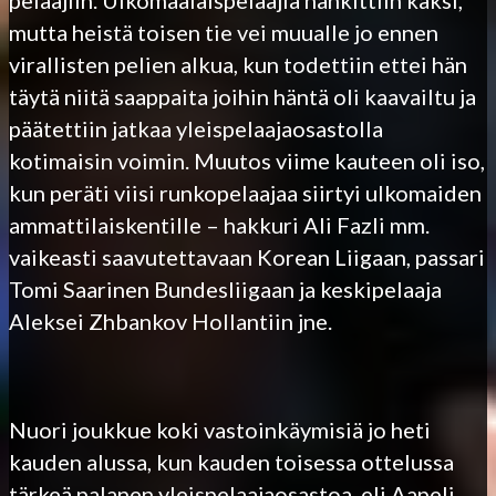
mutta heistä toisen tie vei muualle jo ennen
virallisten pelien alkua, kun todettiin ettei hän
täytä niitä saappaita joihin häntä oli kaavailtu ja
päätettiin jatkaa yleispelaajaosastolla
kotimaisin voimin. Muutos viime kauteen oli iso,
kun peräti viisi runkopelaajaa siirtyi ulkomaiden
ammattilaiskentille – hakkuri Ali Fazli mm.
vaikeasti saavutettavaan Korean Liigaan, passari
Tomi Saarinen Bundesliigaan ja keskipelaaja
Aleksei Zhbankov Hollantiin jne.
Nuori joukkue koki vastoinkäymisiä jo heti
kauden alussa, kun kauden toisessa ottelussa
tärkeä palanen yleispelaajaosastoa, eli Aapeli