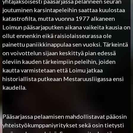
yhtäjaksoisesti pääsarjassa pelanneen seuran
joutuminen karsintapeleihin saattaa kuulostaa
katastrofilta, mutta vuonna 1977 alkaneen
Loimun pääsarjaputken aikana vaikeita kausia on
ollut ennenkin eikä raisiolaisseurassa ole
painettu paniikkinappulaa sen vuoksi. Tärkeintä
on voivottelun sijaan keskittyä pian edessä
oleviin kauden tärkeimpiin peleihin, joiden
kautta varmistetaan että Loimu jatkaa
historiallista putkeaan Mestaruusliigassa ensi
kaudella.
Pääsarjassa pelaamisen mahdollistavat pääosin
yhteistyökumppaniyritykset sekä osin tietysti