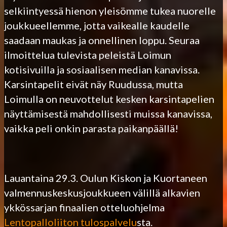
selkiintyessä hienon yleisömme tukea nuorelle
joukkueellemme, jotta vaikealle kaudelle
saadaan maukas ja onnellinen loppu. Seuraa
ilmoittelua tulevista peleistä Loimun
kotisivuilla ja sosiaalisen median kanavissa.
Karsintapelit eivät näy Ruudussa, mutta
Loimulla on neuvottelut kesken karsintapelien
näyttämisestä mahdollisesti muissa kanavissa,
vaikka peli onkin parasta paikanpäällä!
Lauantaina 29.3. Oulun Kiskon ja Kuortaneen
valmennuskeskusjoukkueen välillä alkavien
ykkössarjan finaalien otteluohjelma
Lentopalloliiton tulospalvelu
sta.