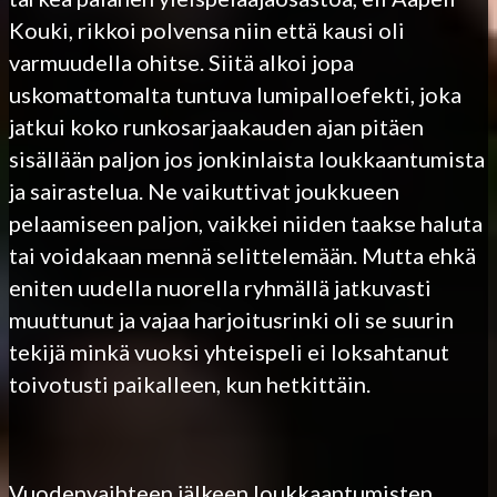
Kouki, rikkoi polvensa niin että kausi oli
varmuudella ohitse. Siitä alkoi jopa
uskomattomalta tuntuva lumipalloefekti, joka
jatkui koko runkosarjaakauden ajan pitäen
sisällään paljon jos jonkinlaista loukkaantumista
ja sairastelua. Ne vaikuttivat joukkueen
pelaamiseen paljon, vaikkei niiden taakse haluta
tai voidakaan mennä selittelemään. Mutta ehkä
eniten uudella nuorella ryhmällä jatkuvasti
muuttunut ja vajaa harjoitusrinki oli se suurin
tekijä minkä vuoksi yhteispeli ei loksahtanut
toivotusti paikalleen, kun hetkittäin.
Vuodenvaihteen jälkeen loukkaantumisten