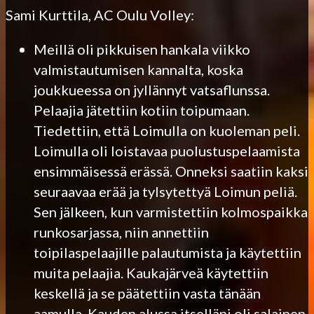
Sami Kurttila, AC Oulu Volley:
Meillä oli pikkuisen hankala viikko
valmistautumisen kannalta, koska
joukkueessa on jyllännyt vatsaflunssa.
Pelaajia jätettiin kotiin toipumaan.
Tiedettiin, että Loimulla on kuoleman peli.
Loimulla oli loistavaa puolustuspelaamista
ensimmäisessä erässä. Onneksi saatiin kaksi
seuraavaa erää ja tylsytettyä Loimun peliä.
Sen jälkeen, kun varmistettiin kolmospaikka
runkosarjassa, niin annettiin
toipilaspelaajille palautumista ja käytettiin
muita pelaajia. Kaukajärveä käytettiin
keskellä ja se päätettiin vasta tänään
aamulla. Kauden alussa itselläni oli salainen