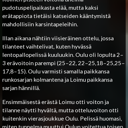
pudotuspelipaikasta elää, mutta kaksi
erätappiota tietäisi katseiden kääntymistä
mahdollisiin karsintapeleihin.
Illan aikana nähtiin viisieräinen ottelu, jossa
tilanteet vaihtelivat, kuten hyvässä
lentopallopelissä kuuluukin. Oulu oli lopulta 2–
3 erävoitoin parempi (25–22, 22–25,18–25,25–
17,8–15). Oulu varmisti samalla paikkansa
runkosarjan kolmantena ja Loimu paikkansa
sarjan hännillä.
Ensimmäisestä erästä Loimu otti voiton ja
tilanne näytti hyvältä, mutta otteluvoiton otti
kuitenkin vierasjoukkue Oulu. Pelissä huomasi,
miten tunnelma muuttui Oulun voitettua toisen