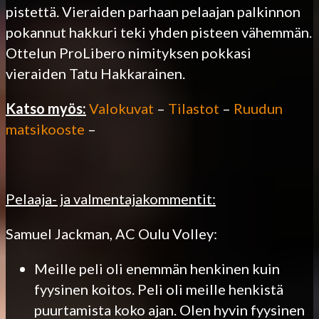
pistettä. Vieraiden parhaan pelaajan palkinnon
pokannut hakkuri teki yhden pisteen vähemmän.
Ottelun ProLibero nimityksen pokkasi
vieraiden Tatu Hakkarainen.
Katso myös:
Valokuvat
–
Tilastot
–
Ruudun
matsikooste
–
Pelaaja- ja valmentajakommentit:
Samuel Jackman, AC Oulu Volley:
Meille peli oli enemmän henkinen kuin
fyysinen koitos. Peli oli meille henkistä
puurtamista koko ajan. Olen hyvin fyysinen