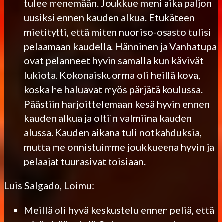
tulee menemään. Joukkue meni aika paljon
uusiksi ennen kauden alkua. Etukäteen
mietitytti, että miten nuoriso-osasto tulisi
pelaamaan kaudella. Hänninen ja Vanhatupa
ovat pelanneet hyvin samalla kun kävivät
lukiota. Kokonaiskuorma oli heillä kova,
koska he haluavat myös pärjätä koulussa.
Päästiin harjoittelemaan kesä hyvin ennen
kauden alkua ja oltiin valmiina kauden
alussa. Kauden aikana tuli notkahduksia,
mutta me onnistuimme joukkueena hyvin ja
pelaajat tuurasivat toisiaan.
Luis Salgado, Loimu:
Meillä oli hyvä keskustelu ennen peliä, että