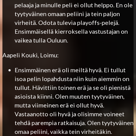
pelaaja ja minulle peli ei ollut helppo. En ole
tyytyväinen omaan peliini ja tein paljon
virheitä. Odota tulevia playoffs-pelejä.
Ensimmäisellä kierroksella vastustajan on
vaikea tulla Ouluun.
Aapeli Kouki, Loimu:
Ensimmäinen erä oli meiltä hyvä. Ei tullut
isoa pelin lopahdusta niin kuin aiemmin on
tullut. Hävittiin toinen erä ja se oli pienistä
asioista kiinni. Olen muuten tyytyväinen,
mutta viimeinen erä ei ollut hyvä.
Vastaanotto oli hyvä ja olisimme voineet
tehdä parempia ratkaisuja. Olen tyytyväinen
omaa peliini, vaikka tein virheitäkin.