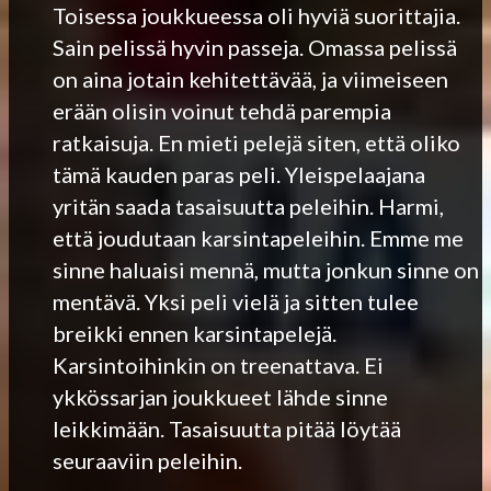
Toisessa joukkueessa oli hyviä suorittajia.
Sain pelissä hyvin passeja. Omassa pelissä
on aina jotain kehitettävää, ja viimeiseen
erään olisin voinut tehdä parempia
ratkaisuja. En mieti pelejä siten, että oliko
tämä kauden paras peli. Yleispelaajana
yritän saada tasaisuutta peleihin. Harmi,
että joudutaan karsintapeleihin. Emme me
sinne haluaisi mennä, mutta jonkun sinne on
mentävä. Yksi peli vielä ja sitten tulee
breikki ennen karsintapelejä.
Karsintoihinkin on treenattava. Ei
ykkössarjan joukkueet lähde sinne
leikkimään. Tasaisuutta pitää löytää
seuraaviin peleihin.