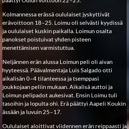
Kolmannessa erässä oululaiset jyskyttivät
erävoittoon 18–25. Loimu oli selvästi kyydissä
ja oululaiset kuskin paikalla. Loimun osalta
panokset poistuivat yhden pisteen
menettämisen varmistuttua.
Neljännen erän alussa Loimun peli oli aivan
hyyteessä. Päävalmentaja Luis Salgado otti
aikalisän 0–4 tilanteessa ja tsemppasi
joukkojaan peliin mukaan. Aikalisä auttoi ja
Loimun pelipadot aukesivat. Ensin Loimu tuli
tasoihin ja lopulta ohi. Erä päättyi Aapeli Koukin
ässään ja luvuin 25–17.
Oululaiset aloittivat viidennen erän reippaasti ja