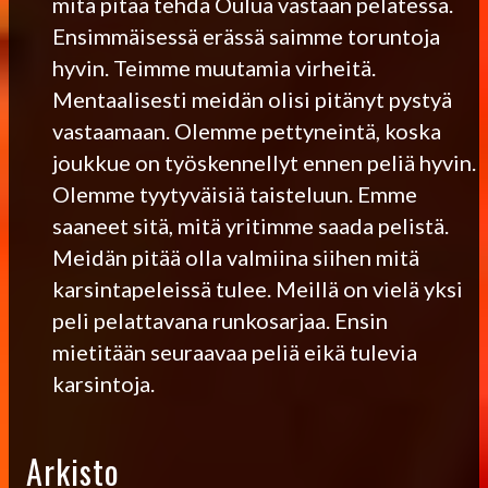
mitä pitää tehdä Oulua vastaan pelatessa.
Ensimmäisessä erässä saimme toruntoja
hyvin. Teimme muutamia virheitä.
Mentaalisesti meidän olisi pitänyt pystyä
vastaamaan. Olemme pettyneintä, koska
joukkue on työskennellyt ennen peliä hyvin.
Olemme tyytyväisiä taisteluun. Emme
saaneet sitä, mitä yritimme saada pelistä.
Meidän pitää olla valmiina siihen mitä
karsintapeleissä tulee. Meillä on vielä yksi
peli pelattavana runkosarjaa. Ensin
mietitään seuraavaa peliä eikä tulevia
karsintoja.
Arkisto