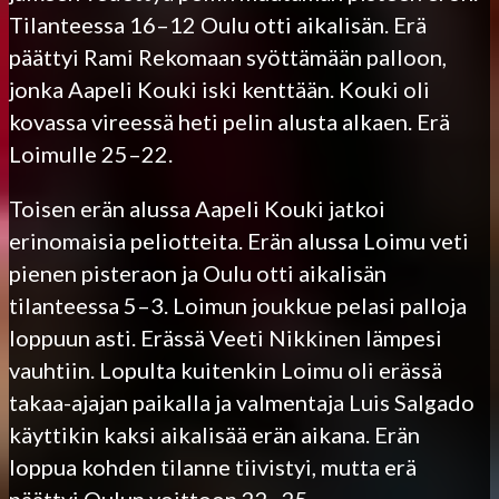
Tilanteessa 16–12 Oulu otti aikalisän. Erä
päättyi Rami Rekomaan syöttämään palloon,
jonka Aapeli Kouki iski kenttään. Kouki oli
kovassa vireessä heti pelin alusta alkaen. Erä
Loimulle 25–22.
Toisen erän alussa Aapeli Kouki jatkoi
erinomaisia peliotteita. Erän alussa Loimu veti
pienen pisteraon ja Oulu otti aikalisän
tilanteessa 5–3. Loimun joukkue pelasi palloja
loppuun asti. Erässä Veeti Nikkinen lämpesi
vauhtiin. Lopulta kuitenkin Loimu oli erässä
takaa-ajajan paikalla ja valmentaja Luis Salgado
käyttikin kaksi aikalisää erän aikana. Erän
loppua kohden tilanne tiivistyi, mutta erä
päättyi Oulun voittoon 22–25.