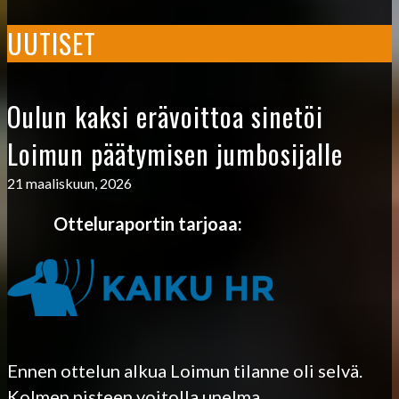
UUTISET
Oulun kaksi erävoittoa sinetöi
Loimun päätymisen jumbosijalle
21 maaliskuun, 2026
Otteluraportin tarjoaa:
Ennen ottelun alkua Loimun tilanne oli selvä.
Kolmen pisteen voitolla unelma