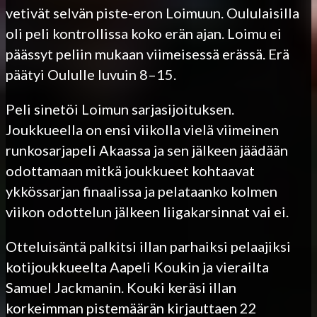
vetivät selvän piste-eron Loimuun. Oululaisilla
oli peli kontrollissa koko erän ajan. Loimu ei
päässyt peliin mukaan viimeisessä erässä. Erä
päätyi Oululle luvuin 8–15.
Peli sinetöi Loimun sarjasijoituksen.
Joukkueella on ensi viikolla vielä viimeinen
runkosarjapeli Akaassa ja sen jälkeen jäädään
odottamaan mitkä joukkueet kohtaavat
ykkössarjan finaalissa ja pelataanko kolmen
viikon odottelun jälkeen liigakarsinnat vai ei.
Otteluisäntä palkitsi illan parhaiksi pelaajiksi
kotijoukkueelta Aapeli Koukin ja vierailta
Samuel Jackmanin. Kouki keräsi illan
korkeimman pistemäärän kirjauttaen 22