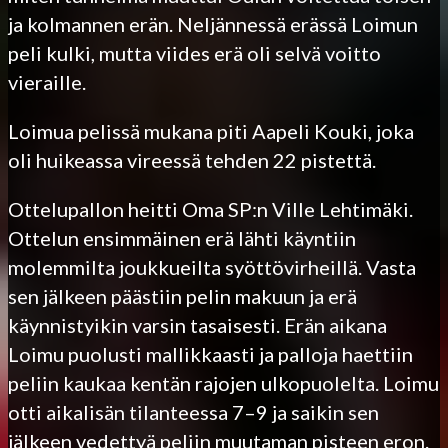
ja kolmannen erän. Neljännessä erässä Loimun
peli kulki, mutta viides erä oli selvä voitto
vieraille.
Loimua pelissä mukana piti Aapeli Kouki, joka
oli huikeassa vireessä tehden 22 pistettä.
Ottelupallon heitti Oma SP:n Ville Lehtimäki.
Ottelun ensimmäinen erä lähti käyntiin
molemmilta joukkueilta syöttövirheillä. Vasta
sen jälkeen päästiin pelin makuun ja erä
käynnistyikin varsin tasaisesti. Erän aikana
Loimu puolusti mallikkaasti ja palloja haettiin
peliin kaukaa kentän rajojen ulkopuolelta. Loimu
otti aikalisän tilanteessa 7–9 ja saikin sen
jälkeen vedettyä peliin muutaman pisteen eron.