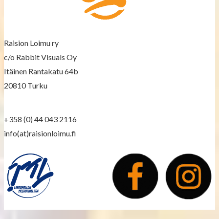
a
v
Raision Loimu ry
i
c/o Rabbit Visuals Oy
g
Itäinen Rantakatu 64b
a
20810 Turku
t
+358 (0) 44 043 2116
i
info(at)raisionloimu.fi
o
n