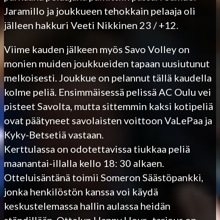
Jaramillo ja joukkueen tehokkain pelaaja oli
jälleen hakkuri Veeti Nikkinen 23 / +12.
Viime kauden jälkeen myös Savo Volley on
monien muiden joukkueiden tapaan uusiutunut
melkoisesti. Joukkue on pelannut tällä kaudella
kolme peliä. Ensimmäisessä pelissä AC Oulu vei
pisteet Savolta, mutta sittemmin kaksi kotipeliä
ovat päätyneet savolaisten voittoon VaLePaa ja
Kyky-Betsetiä vastaan.
Kerttulassa on odotettavissa tiukkaa peliä
maanantai-illalla kello 18: 30 alkaen.
Otteluisäntänä toimii Someron Säästöpankki,
jonka henkilöstön kanssa voi käydä
keskustelemassa hallin aulassa heidän
ständillään. Ottelun Happy Hour -tarjous on