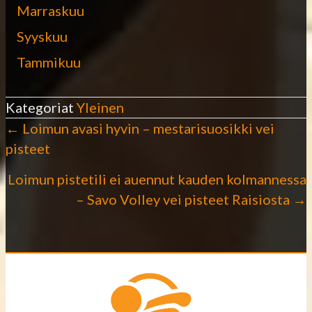
Marraskuu
Syyskuu
Tammikuu
Kategoriat
Yleinen
← Loimun avasi hyvin – mestarisuosikki vei
P
pisteet
o
Loimun pistetili ei auennut kauden kolmannessa
– Savo Volley vei pisteet Raisiosta →
s
t
s
n