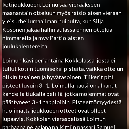
kotijoukkueen. Loimu saa vieraakseen
maanantain otteluun myös raisiolaisen vieraan
yleisurheilumaailman huipulta, kun Silja
Kosonen jakaa hallin aulassa ennen ottelua
nimmareita ja myy Partiolaisten
joulukalentereita.
Loimun kävi perjantaina Kokkolassa, josta ei
tullut kotiin tuomiseksi pisteitä, vaikka ottelun
olikin tasainen ja hyvätasoinen. Tiikerit piti
pisteet luvuin 3–1. Loimulla kausi on alkanut
kahdella tiukalla pelillä, jotka molemmat ovat
päättyneet 3–1 tappioihin. Pisteettömyydestä
huolimatta joukkueen otteet ovat olleet
lupaavia. Kokkolan vieraspelissä Loimun
parhaana pelaajana palkittiin passari Samuel