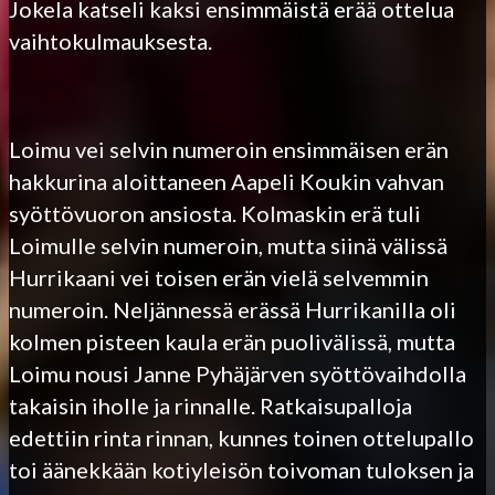
Jokela katseli kaksi ensimmäistä erää ottelua
vaihtokulmauksesta.
Loimu vei selvin numeroin ensimmäisen erän
hakkurina aloittaneen Aapeli Koukin vahvan
syöttövuoron ansiosta. Kolmaskin erä tuli
Loimulle selvin numeroin, mutta siinä välissä
Hurrikaani vei toisen erän vielä selvemmin
numeroin. Neljännessä erässä Hurrikanilla oli
kolmen pisteen kaula erän puolivälissä, mutta
Loimu nousi Janne Pyhäjärven syöttövaihdolla
takaisin iholle ja rinnalle. Ratkaisupalloja
edettiin rinta rinnan, kunnes toinen ottelupallo
toi äänekkään kotiyleisön toivoman tuloksen ja