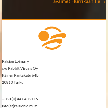
avaimet Hurrikaanille →
t
s
n
a
v
i
Raision Loimu ry
g
c/o Rabbit Visuals Oy
a
Itäinen Rantakatu 64b
20810 Turku
t
i
+358 (0) 44 043 2116
info(at)raisionloimu.fi