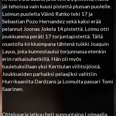
jäi tehoissa vain kuusi pistettä plussan puolelle.
Loimun puolelta Väinö Rahko teki 17 ja
Sebastian Pozo Hernandez sekä kaksi erää
pelannut Joonas Jokela 14 pistettä. Loimu otti
joukkueena peräti 17 torjuntapistettä. Tällä
osastolla kirkkaimpana tähtenä tuikki Joaquin
Layus, joka kunnostautui torjunnassa etenkin
erin ratkaisuhetkillä. Hän oli myös
tuuletuksillaan yksi Kerttulan villitsijöistä.
Joukkueiden parhaiksi pelaajiksi valittiin
Hurrikaanilta Dardzans ja Loimulta passari Tomi
Saarinen.
Ottelusarja jatkuu heti sunnuntaina Loimaalla,