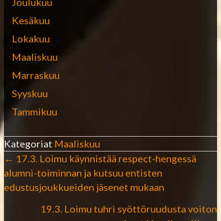
Joulukuu
Kesäkuu
Lokakuu
Maaliskuu
Marraskuu
Syyskuu
Tammikuu
Kategoriat
Maaliskuu
← 17.3. Loimu käynnistää respect-hengessä
P
alumni-toiminnan ja kutsuu entisten
edustusjoukkueiden jäsenet mukaan
o
19.3. Loimu tuhri syöttöruudusta voiton
s