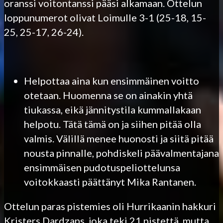
oranssi voitontanssi pääsi alkamaan. Ottelun
loppunumerot olivat Loimulle 3-1 (25-18, 15-
25, 25-17, 26-24).
Helpottaa aina kun ensimmäinen voitto
otetaan. Huomenna se on ainakin yhtä
tiukassa, eikä jännitystila kummallakaan
helpotu. Tätä tämä on ja siihen pitää olla
valmis. Välillä menee huonosti ja siitä pitää
nousta pinnalle, pohdiskeli päävalmentajana
ensimmäisen pudotuspeliottelunsa
voitokkaasti päättänyt Mika Rantanen.
Ottelun paras pistemies oli Hurrikaanin hakkuri
Kristers Dardzans, joka teki 21 pistettä, mutta