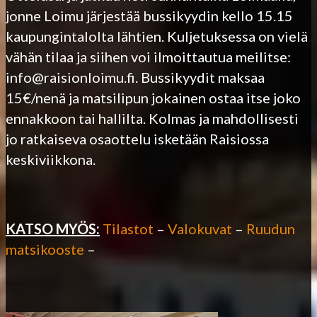
jonne Loimu järjestää bussikyydin kello 15.15
kaupungintalolta lähtien. Kuljetuksessa on vielä
vähän tilaa ja siihen voi ilmoittautua meilitse:
info@raisionloimu.fi. Bussikyydit maksaa
15€/nenä ja matsilipun jokainen ostaa itse joko
ennakkoon tai hallilta. Kolmas ja mahdollisesti
jo ratkaiseva osaottelu isketään Raisiossa
keskiviikkona.
KATSO MYÖS:
Tilastot
–
Valokuvat
–
Ruudun
matsikooste
–