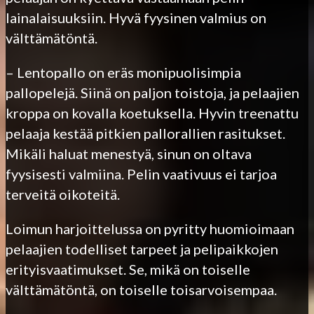
lainalaisuuksiin. Hyvä fyysinen valmius on
välttämätöntä.
– Lentopallo on eräs monipuolisimpia
pallopelejä. Siinä on paljon toistoja, ja pelaajien
kroppa on kovalla koetuksella. Hyvin treenattu
pelaaja kestää pitkien pallorallien rasitukset.
Mikäli haluat menestyä, sinun on oltava
fyysisesti valmiina. Pelin vaativuus ei tarjoa
terveitä oikoteitä.
Loimun harjoittelussa on pyritty huomioimaan
pelaajien todelliset tarpeet ja pelipaikkojen
erityisvaatimukset. Se, mikä on toiselle
välttämätöntä, on toiselle toisarvoisempaa.