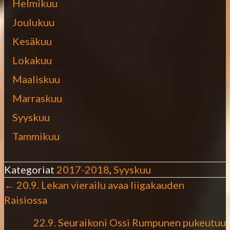
Helmikuu
Joulukuu
Kesäkuu
Lokakuu
Maaliskuu
Marraskuu
Syyskuu
Tammikuu
Kategoriat
2017-2018
,
Syyskuu
← 20.9. Lekan vierailu avaa liigakauden
P
Raisiossa
o
22.9. Seuraikoni Ossi Rumpunen pukeutuu