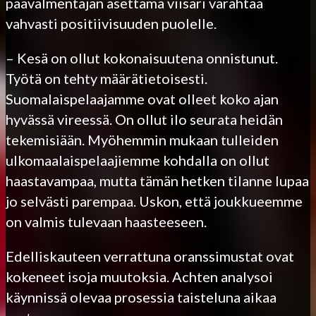
päävalmentajan asettama viisari värähtää
vahvasti positiivisuuden puolelle.
– Kesä on ollut kokonaisuutena onnistunut.
Työtä on tehty määrätietoisesti.
Suomalaispelaajamme ovat olleet koko ajan
hyvässä vireessä. On ollut ilo seurata heidän
tekemisiään. Myöhemmin mukaan tulleiden
ulkomaalaispelaajiemme kohdalla on ollut
haastavampaa, mutta tämän hetken tilanne lupaa
jo selvästi parempaa. Uskon, että joukkueemme
on valmis tulevaan haasteeseen.
Edelliskauteen verrattuna oranssimustat ovat
kokeneet isoja muutoksia. Achten analysoi
käynnissä olevaa prosessia taisteluna aikaa