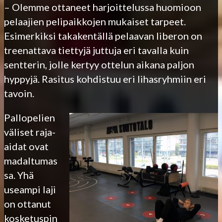
– Olemme ottaneet harjoittelussa huomioon
pelaajien pelipaikkojen mukaiset tarpeet.
Esimerkiksi takakentällä pelaavan liberon on
treenattava tiettyjä juttuja eri tavalla kuin
sentterin, jolle kertyy ottelun aikana paljon
hyppyjä. Rasitus kohdistuu eri lihasryhmiin eri
tavoin.
Pallopelien
väliset raja-
aidat ovat
madaltumas
sa. Yhä
useampi laji
on ottanut
kosketuspin