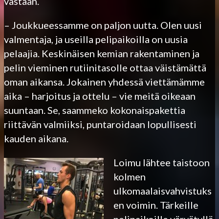
vastaan.
– Joukkueessamme on paljon uutta. Olen uusi
valmentaja, ja useilla pelipaikoilla on uusia
pelaajia. Keskinäisen kemian rakentaminen ja
pelin vieminen rutiinitasolle ottaa väistämättä
oman aikansa. Jokainen yhdessä viettämämme
aika – harjoitus ja ottelu – vie meitä oikeaan
suuntaan. Se, saammeko kokonaispakettia
riittävän valmiiksi, puntaroidaan lopullisesti
kauden aikana.
Loimu lähtee taistoon
kolmen
ulkomaalaisvahvistuks
en voimin. Tärkeille
pelipaikoille värvätyllä