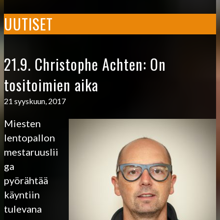
UUTISET
21.9. Christophe Achten: On
tositoimien aika
21 syyskuun, 2017
Miesten
lentopallon
mestaruuslii
ga
pyörähtää
käyntiin
tulevana