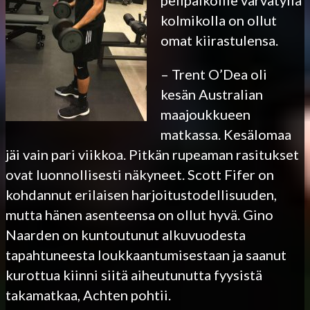
kolmikolla on ollut
omat kiirastulensa.
– Trent O’Dea oli
kesän Australian
maajoukkueen
matkassa. Kesälomaa
jäi vain pari viikkoa. Pitkän rupeaman rasitukset
ovat luonnollisesti näkyneet. Scott Fifer on
kohdannut erilaisen harjoitustodellisuuden,
mutta hänen asenteensa on ollut hyvä. Gino
Naarden on kuntoutunut alkuvuodesta
tapahtuneesta loukkaantumisestaan ja saanut
kurottua kiinni siitä aiheutunutta fyysistä
takamatkaa, Achten pohtii.