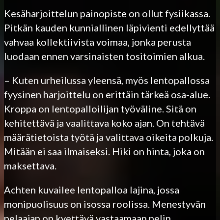
Kesäharjoittelun painopiste on ollut fysiikassa.
Pitkän kauden kunniallinen läpivienti edellyttää
vahvaa kollektiivista voimaa, jonka perusta
luodaan ennen varsinaisten tositoimien alkua.
– Kuten urheilussa yleensä, myös lentopallossa
fyysinen harjoittelu on erittäin tärkeä osa-alue.
Kroppa on lentopalloilijan työväline. Sitä on
kehitettävä ja vaalittava koko ajan. On tehtävä
määrätietoista työtä ja valittava oikeita polkuja.
Mitään ei saa ilmaiseksi. Hiki on hinta, joka on
maksettava.
Achten kuvailee lentopalloa lajina, jossa
monipuolisuus on isossa roolissa. Menestyvän
pelaajan on kyettävä vastaamaan pelin