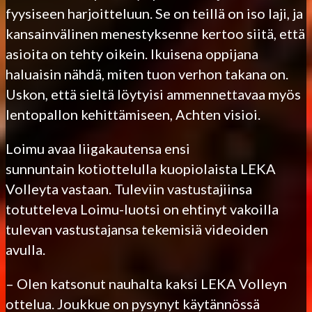
fyysiseen harjoitteluun. Se on teillä on iso laji, ja
kansainvälinen menestyksenne kertoo siitä, että
asioita on tehty oikein. Ikuisena oppijana
haluaisin nähdä, miten tuon verhon takana on.
Uskon, että sieltä löytyisi ammennettavaa myös
lentopallon kehittämiseen, Achten visioi.
Loimu avaa liigakautensa ensi
sunnuntain kotiottelulla kuopiolaista LEKA
Volleyta vastaan. Tuleviin vastustajiinsa
totutteleva Loimu-luotsi on ehtinyt vakoilla
tulevan vastustajansa tekemisiä videoiden
avulla.
– Olen katsonut nauhalta kaksi LEKA Volleyn
ottelua. Joukkue on pysynyt käytännössä