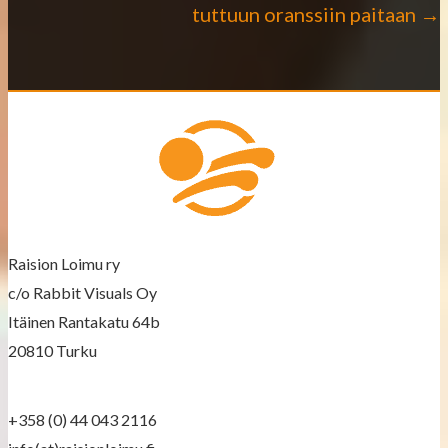
tuttuun oranssiin paitaan →
s
t
s
n
a
v
Raision Loimu ry
i
c/o Rabbit Visuals Oy
g
Itäinen Rantakatu 64b
a
20810 Turku
t
+358 (0) 44 043 2116
i