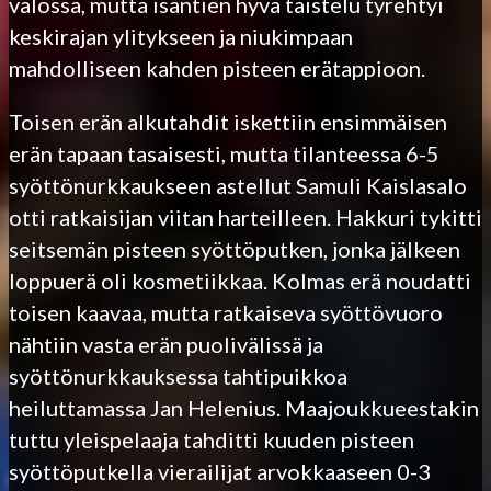
valossa, mutta isäntien hyvä taistelu tyrehtyi
keskirajan ylitykseen ja niukimpaan
mahdolliseen kahden pisteen erätappioon.
Toisen erän alkutahdit iskettiin ensimmäisen
erän tapaan tasaisesti, mutta tilanteessa 6-5
syöttönurkkaukseen astellut Samuli Kaislasalo
otti ratkaisijan viitan harteilleen. Hakkuri tykitti
seitsemän pisteen syöttöputken, jonka jälkeen
loppuerä oli kosmetiikkaa. Kolmas erä noudatti
toisen kaavaa, mutta ratkaiseva syöttövuoro
nähtiin vasta erän puolivälissä ja
syöttönurkkauksessa tahtipuikkoa
heiluttamassa Jan Helenius. Maajoukkueestakin
tuttu yleispelaaja tahditti kuuden pisteen
syöttöputkella vierailijat arvokkaaseen 0-3