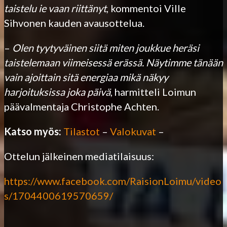
taistelu ie vaan riittänyt
, kommentoi Ville
Sihvonen kauden avausottelua.
–
Olen tyytyväinen siitä miten joukkue heräsi
taistelemaan viimeisessä erässä. Näytimme tänään
vain ajoittain sitä energiaa mikä näkyy
harjoituksissa joka päivä
, harmitteli Loimun
päävalmentaja Christophe Achten.
Katso myös:
Tilastot
–
Valokuvat
–
Ottelun jälkeinen mediatilaisuus:
https://www.facebook.com/RaisionLoimu/video
s/1704400619570659/