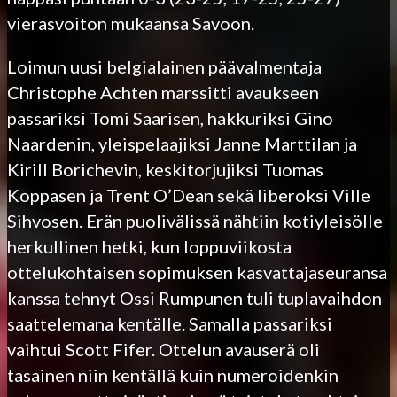
vierasvoiton mukaansa Savoon.
Loimun uusi belgialainen päävalmentaja
Christophe Achten marssitti avaukseen
passariksi Tomi Saarisen, hakkuriksi Gino
Naardenin, yleispelaajiksi Janne Marttilan ja
Kirill Borichevin, keskitorjujiksi Tuomas
Koppasen ja Trent O’Dean sekä liberoksi Ville
Sihvosen. Erän puolivälissä nähtiin kotiyleisölle
herkullinen hetki, kun loppuviikosta
ottelukohtaisen sopimuksen kasvattajaseuransa
kanssa tehnyt Ossi Rumpunen tuli tuplavaihdon
saattelemana kentälle. Samalla passariksi
vaihtui Scott Fifer. Ottelun avauserä oli
tasainen niin kentällä kuin numeroidenkin