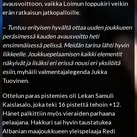
avausvoittoon, vaikka Loimun loppukiri veikin
erän ratkaisun jatkopalloille.
–
Tuntuu erityisen hyvältä ottaa uuden joukkueen
peräsimessä kauden avausvoitto heti
ensimmäisessä pelissä. Meidän tarina lähti hyvin
liikkeelle. Joukkuepelaamisen kaikki elementit
näkyivät ja lisäksi eri erissä nousi eri yksilöitä
esiin
, myhäili valmentajalegenda Jukka
Tuovinen.
Ottelun paras pistemies oli Lekan Samuli
Kaislasalo, joka teki 16 pistettä tehoin +12.
Hänet palkittiin myös vieraiden parhaana
pelaajana. Hakkuri sai hyvin taustatukea
Albanian maajoukkueen yleispelaaja Redi