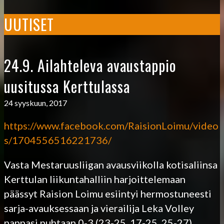
UUTISET
24.9. Ailahteleva avaustappio
uusitussa Kerttulassa
24 syyskuun, 2017
https://www.facebook.com/RaisionLoimu/video
s/1704556516221736/
Vasta Mestaruusliigan avausviikolla kotisaliinsa
Kerttulan liikuntahalliin harjoittelemaan
päässyt Raision Loimu esiintyi hermostuneesti
sarja-avauksessaan ja vierailija Leka Volley
nappasi puhtaan 0-3 (23-25, 17-25, 25-27)