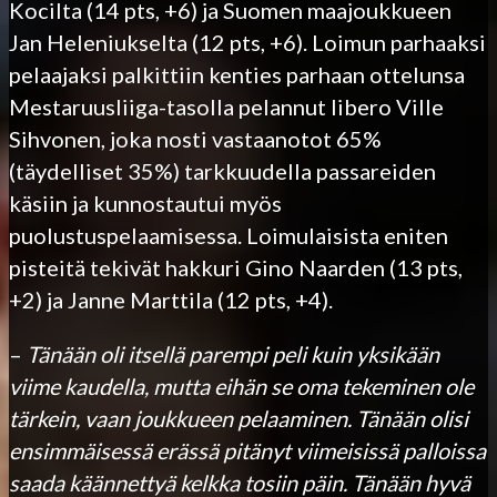
Kocilta (14 pts, +6) ja Suomen maajoukkueen
Jan Heleniukselta (12 pts, +6). Loimun parhaaksi
pelaajaksi palkittiin kenties parhaan ottelunsa
Mestaruusliiga-tasolla pelannut libero Ville
Sihvonen, joka nosti vastaanotot 65%
(täydelliset 35%) tarkkuudella passareiden
käsiin ja kunnostautui myös
puolustuspelaamisessa. Loimulaisista eniten
pisteitä tekivät hakkuri Gino Naarden (13 pts,
+2) ja Janne Marttila (12 pts, +4).
–
Tänään oli itsellä parempi peli kuin yksikään
viime kaudella, mutta eihän se oma tekeminen ole
tärkein, vaan joukkueen pelaaminen. Tänään olisi
ensimmäisessä erässä pitänyt viimeisissä palloissa
saada käännettyä kelkka tosiin päin. Tänään hyvä