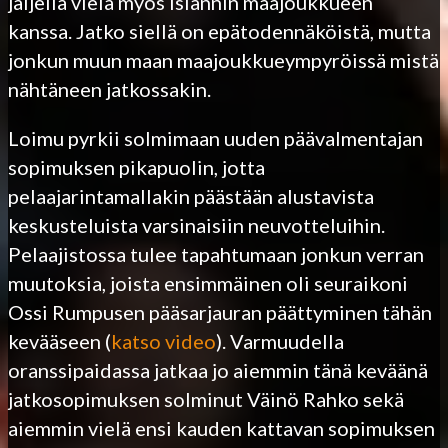
jäljellä vielä myös Islannin maajoukkueen
kanssa. Jatko siellä on epätodennäköistä, mutta
jonkun muun maan maajoukkueympyröissä mistä
nähtäneen jatkossakin.
Loimu pyrkii solmimaan uuden päävalmentajan
sopimuksen pikapuolin, jotta
pelaajarintamallakin päästään alustavista
keskusteluista varsinaisiin neuvotteluihin.
Pelaajistossa tulee tapahtumaan jonkun verran
muutoksia, joista ensimmäinen oli seuraikoni
Ossi Rumpusen pääsarjauran päättyminen tähän
kevääseen (
katso video
). Varmuudella
oranssipaidassa jatkaa jo aiemmin tänä keväänä
jatkosopimuksen solminut Väinö Rahko sekä
aiemmin vielä ensi kauden kattavan sopimuksen