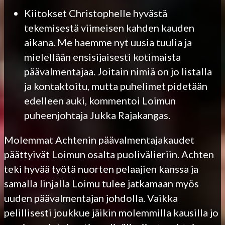
Kiitokset Christophelle hyvästä
tekemisestä viimeisen kahden kauden
aikana. Me haemme nyt uusia tuulia ja
mielellään ensisijaisesti kotimaista
päävalmentajaa. Joitain nimiä on jo listalla
ja kontaktoitu, mutta puhelimet pidetään
edelleen auki, kommentoi Loimun
puheenjohtaja Jukka Rajakangas.
Molemmat Achtenin päävalmentajakaudet
päättyivät Loimun osalta puolivälieriin. Achten
teki hyvää työtä nuorten pelaajien kanssa ja
samalla linjalla Loimu tulee jatkamaan myös
uuden päävalmentajan johdolla. Vaikka
pelillisesti joukkue jäikin molemmilla kausilla jo