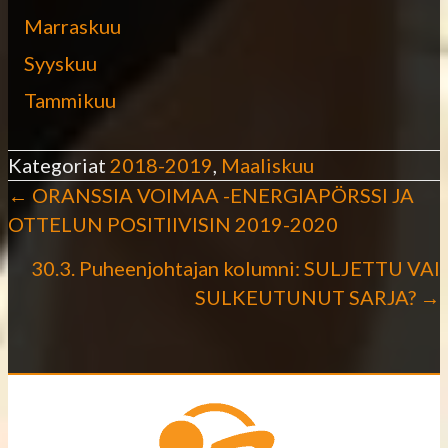
Marraskuu
Syyskuu
Tammikuu
Kategoriat
2018-2019
,
Maaliskuu
← ORANSSIA VOIMAA -ENERGIAPÖRSSI JA
P
OTTELUN POSITIIVISIN 2019-2020
o
30.3. Puheenjohtajan kolumni: SULJETTU VAI
SULKEUTUNUT SARJA? →
s
t
s
n