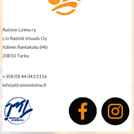
a
v
Raision Loimu ry
i
c/o Rabbit Visuals Oy
g
Itäinen Rantakatu 64b
a
20810 Turku
t
+358 (0) 44 043 2116
i
info(at)raisionloimu.fi
o
n