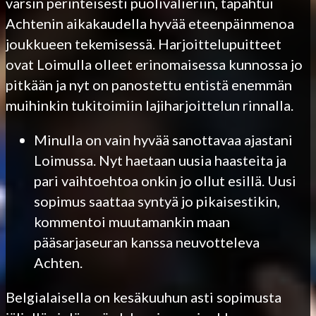
varsin perinteisesti puolivälieriin, tapahtui
Achtenin aikakaudella hyvää eteenpäinmenoa
joukkueen tekemisessä. Harjoittelupuitteet
ovat Loimulla olleet erinomaisessa kunnossa jo
pitkään ja nyt on panostettu entistä enemmän
muihinkin tukitoimiin lajiharjoittelun rinnalla.
Minulla on vain hyvää sanottavaa ajastani
Loimussa. Nyt haetaan uusia haasteita ja
pari vaihtoehtoa onkin jo ollut esillä. Uusi
sopimus saattaa syntyä jo pikaisestikin,
kommentoi muutamankin maan
pääsarjaseuran kanssa neuvotteleva
Achten.
Belgialaisella on kesäkuuhun asti sopimusta