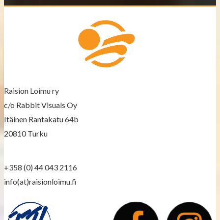
t
s
n
a
v
Raision Loimu ry
c/o Rabbit Visuals Oy
i
Itäinen Rantakatu 64b
g
20810 Turku
a
+358 (0) 44 043 2116
t
info(at)raisionloimu.fi
i
o