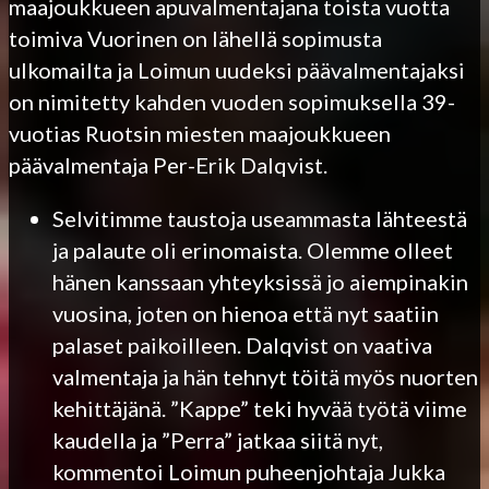
maajoukkueen apuvalmentajana toista vuotta
toimiva Vuorinen on lähellä sopimusta
ulkomailta ja Loimun uudeksi päävalmentajaksi
on nimitetty kahden vuoden sopimuksella 39-
vuotias Ruotsin miesten maajoukkueen
päävalmentaja Per-Erik Dalqvist.
Selvitimme taustoja useammasta lähteestä
ja palaute oli erinomaista. Olemme olleet
hänen kanssaan yhteyksissä jo aiempinakin
vuosina, joten on hienoa että nyt saatiin
palaset paikoilleen. Dalqvist on vaativa
valmentaja ja hän tehnyt töitä myös nuorten
kehittäjänä. ”Kappe” teki hyvää työtä viime
kaudella ja ”Perra” jatkaa siitä nyt,
kommentoi Loimun puheenjohtaja Jukka