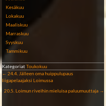
Kesäkuu
Lokakuu
Maaliskuu
Marraskuu
Syyskuu
Tammikuu
Kategoriat
Toukokuu
← 24.4. Jälleen oma huippulupaus
P
liigapelaajaksi Loimussa
o
20.5. Loimun riveihin mieluisa paluumuuttaja →
s