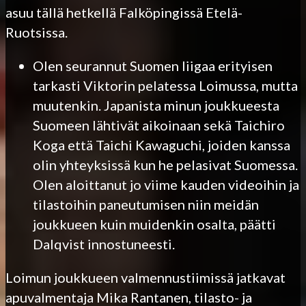
asuu tällä hetkellä Falköpingissä Etelä-
Ruotsissa.
Olen seurannut Suomen liigaa erityisen
tarkasti Viktorin pelatessa Loimussa, mutta
muutenkin. Japanista minun joukkueesta
Suomeen lähtivät aikoinaan sekä Taichiro
Koga että Taichi Kawaguchi, joiden kanssa
olin yhteyksissä kun he pelasivat Suomessa.
Olen aloittanut jo viime kauden videoihin ja
tilastoihin paneutumisen niin meidän
joukkueen kuin muidenkin osalta, päätti
Dalqvist innostuneesti.
Loimun joukkueen valmennustiimissä jatkavat
apuvalmentaja Mika Rantanen, tilasto- ja