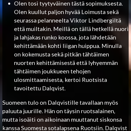
Olen tosi tyytyväinen tästä sopimuksesta.
Olen kuullut paljon hyvää Loimusta sekä
seurassa pelanneelta Viktor Lindbergiltä
että muiltakin. Meillä on tällä hetkellä nuori
ja lahjakas runko koossa, jota lähdetään
kehittämään kohti liigan huippua. Minulla
on kokemusta sekä pitkän tähtäimen
nuorten kehittämisestä että lyhyemmän
tähtäimen joukkueen tehojen
ulosmittaamisesta, kertoi Ruotsista
tavoitettu Dalqvist.
Suomeen tulo on Dalqvistille tavallaan myös
paluuta juurille. Hän on täysin ruotsalainen,
mutta isoäiti on aikoinaan muuttanut siskonsa
kanssa Suomesta sotalapsena Ruotsiin. Dalqvist