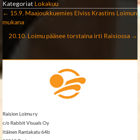
Kategoriat
Lokakuu
← 15.9. Maajoukkuemies Elviss Krastins Loimun
P
mukana
o
20.10. Loimu pääsee torstaina irti Raisiossa →
s
t
s
n
a
v
Raision Loimu ry
c/o Rabbit Visuals Oy
i
Itäinen Rantakatu 64b