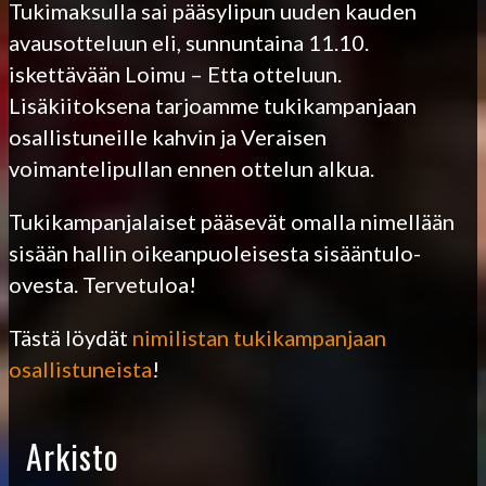
Tukimaksulla sai pääsylipun uuden kauden
avausotteluun eli, sunnuntaina 11.10.
iskettävään Loimu – Etta otteluun.
Lisäkiitoksena tarjoamme tukikampanjaan
osallistuneille kahvin ja Veraisen
voimantelipullan ennen ottelun alkua.
Tukikampanjalaiset pääsevät omalla nimellään
sisään hallin oikeanpuoleisesta sisääntulo-
ovesta. Tervetuloa!
Tästä löydät
nimilistan tukikampanjaan
osallistuneista
!
Arkisto