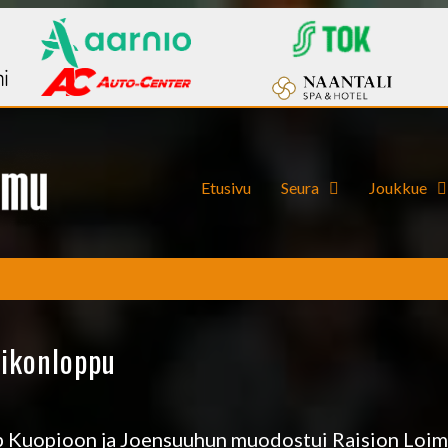
Etusivu
Seura
Joukkue
iikonloppu
ip Kuopioon ja Joensuuhun muodostui Raision Loim