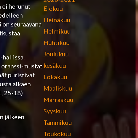
 ei herunut
Elokuu
 edelleen
Heinäkuu
tä on seuraavana
Helmikuu
tkustaa
Huhtikuu
Joulukuu
hallissa.
kesäkuu
ä oranssi-mustat
nät puristivat
Lokakuu
lusta alkaen
Maaliskuu
1, 25-18)
Marraskuu
Syyskuu
n jälkeen
Tammikuu
Toukokuu