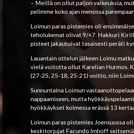
– Meillä on ollut paljon vaikeuksia, mu
pelimme koko ajan menossa parempaan
Loimun paras pistemies oli ensimmäise
teholukemat olivat 9/+7. Hakkuri Kiril
pisteet jakautuivat tasaisesti peräti k
Lauantain ottelun jälkeen Loimu matku
vielä voitotta ollut Karelian Hurmos.
(27-25, 25-18, 25-21) voitto, niin Loim
Sunnuntaina Loimun vastaanottopelaam
nappaamiseen, mutta hyökkäyspelaamisee
hyökkäykset kolmessa erässä 13 kertaa
Loimun paras pistemies Joensuussa oli E
keskitorjujat Facundo Imhoff seitsemäl