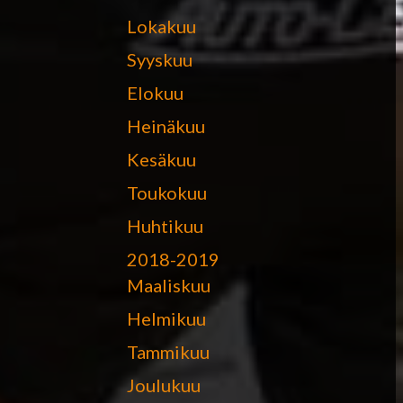
Lokakuu
Syyskuu
Elokuu
Heinäkuu
Kesäkuu
Toukokuu
Huhtikuu
2018-2019
Maaliskuu
Helmikuu
Tammikuu
Joulukuu