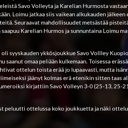
eleistä Savo Volleyta ja Karelian Hurmosta vastaan
kään. Loimu jatkaa siis vaikean alkukauden jälkeen
isteitä. Seuraavat mahdollisuudet metsästää pistei
n saapuu Karelian Hurmos ja sunnuntaina Loimu ma
oli syyskauden ykkösjoukkue Savo Vollley Kuopio-
imu saanut omaa peliään kulkemaan. Toisessa eräss
tivat ottelun toista erää jo lupaavasti, mutta isän
viimeiseksi jäänyt kolmas erä etenikin sitten taas a
meroiksi kirjattiin Savo Volleyn 3-0 (25-13, 25-2
 peluutti ottelussa koko joukkuetta ja näki ottelu