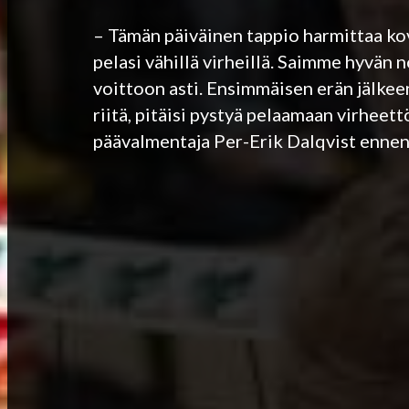
– Tämän päiväinen tappio harmittaa kov
pelasi vähillä virheillä. Saimme hyvän n
voittoon asti. Ensimmäisen erän jälkeen
riitä, pitäisi pystyä pelaamaan virhe
päävalmentaja Per-Erik Dalqvist ennen