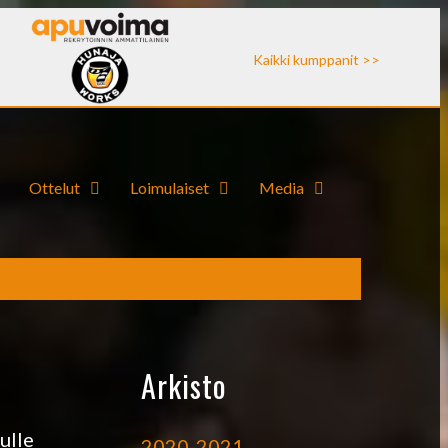
Kaikki kumppanit >>
Ottelut
Loimulaiset
Media
Arkisto
ulle
2020-2021