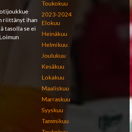
Toukokuu
kotijoukkue
2023-2024
 riittänyt ihan
Elokuu
 tasolla se ei
Heinäkuu
 Loimun
Helmikuu
Joulukuu
Kesäkuu
Lokakuu
Maaliskuu
Marraskuu
Syyskuu
Tammikuu
Toukokuu