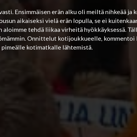
asti. Ensimmäisen erän alku oli meiltä nihkeää ja 
ousun aikaiseksi vielä erän lopulla, se ei kuitenkaan
 aloimme tehdä liikaa virheitä hyökkäyksessä. Tällä
ettömämmin. Onnittelut kotijoukkueelle, kommentoi
 pimeälle kotimatkalle lähtemistä.