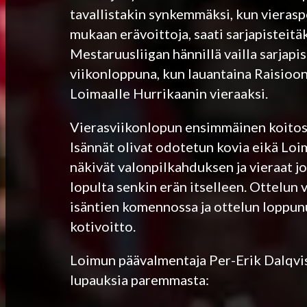
tavallistakin synkemmäksi, kun vierasp
mukaan erävoittoja, saati sarjapisteitä
Mestaruusliigan hännillä vailla sarjap
viikonloppuna, kun lauantaina Raisioo
Loimaalle Hurrikaanin vieraaksi.
Vierasviikonlopun ensimmäinen koitos 
Isännät olivat odotetun kovia eikä Lo
näkivät valonpilkahduksen ja vieraat joh
lopulta senkin erän itselleen. Ottelun 
isäntien komennossa ja ottelun loppunu
kotivoitto.
Loimun päävalmentaja Per-Erik Dalqvist
lupauksia paremmasta: