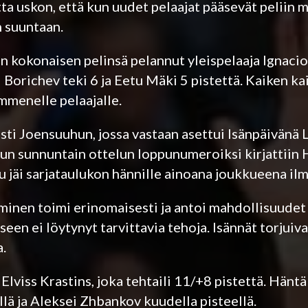
tta uskon, että kun uudet pelaajat pääsevät peliin 
 suuntaan.
n kokonaisen pelinsä pelannut yleispelaaja Ignacio
l Borichev teki 6 ja Eetu Mäki 5 pistettä. Kaiken k
ymmenelle pelaajalle.
sti Joensuuhun, jossa vastaan asettui Isänpäivänä
 Kun sunnuntain ottelun loppunumeroiksi kirjattii
u jäi sarjataulukon hännille ainoana joukkueena ilm
inen toimi erinomaisesti ja antoi mahdollisuudet
n ei löytynyt tarvittavia tehoja. Isännät torjuiv
.
lviss Krastins, joka tehtaili 11/+8 pistettä. Häntä
lä ja Aleksei Zhbankov kuudella pisteellä.