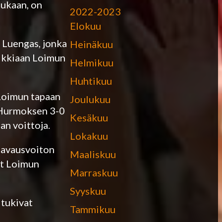
mukaan, on
2022-2023
Elokuu
 Luengas, jonka
Heinäkuu
aikkiaan Loimun
Helmikuu
Huhtikuu
 Loimun tapaan
Joulukuu
n Hurmoksen 3-0
Kesäkuu
an voittoja.
Lokakuu
 avausvoiton
Maaliskuu
at Loimun
Marraskuu
Syyskuu
 tukivat
Tammikuu