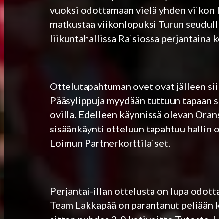
vuoksi odottamaan vielä yhden viikon li
matkustaa viikonlopuksi Turun seudull
liikuntahallissa Raisiossa perjantaina 
Ottelutapahtuman ovet ovat jälleen siis
Pääsylippuja myydään tuttuun tapaan s
ovilla. Edelleen käynnissä olevan Oran
sisäänkäynti otteluun tapahtuu hallin 
Loimun Partnerkorttilaiset.
Perjantai-illan ottelusta on lupa odott
Team Lakkapää on parantanut peliään k