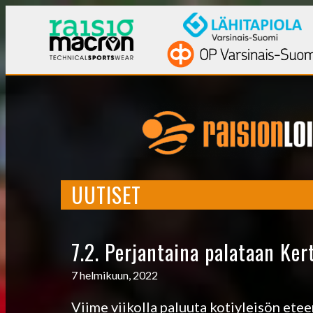
UUTISET
7.2. Perjantaina palataan Ker
7 helmikuun, 2022
Viime viikolla paluuta kotiyleisön ete