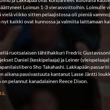
Loimu ja Lakkapää ovat kohdanneet kuluvalla kaudel
ättyneet Loimun 1-3 vierasvoittoihin. Loimulle v
llä vielä viikko sitten pelaajistossa oli pieniä vamm
nyt kaikki ovat kunnossa ja valmiita laittamaan ka
kellä ruotsalaisen tähtihakkuri Fredric Gustavssoni
kset Daniel (keskipelaaja) ja Leiner (yleispelaaja)
apanilaislibero Sho Takahashi. Lakkapään passarit
n aikana passivastuuta kantanut Lasse Jäntti loukk
a on pelannut kanadalainen Reece Dixon.
tä
.