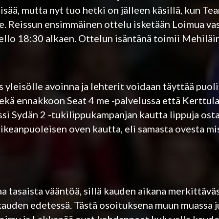
sää, mutta nyt tuo hetki on jälleen käsillä, kun T
e. Reissun ensimmäinen ottelu isketään Loimua va
kello 18:30 alkaen. Ottelun isäntänä toimii Mehiläi
 yleisölle avoinna ja lehterit voidaan täyttää puoli
ekä ennakkoon Seat 4 me -palvelussa että Kerttulan
ssi Sydän 2 -tukilippukampanjan kautta lippuja osta
oikeanpuoleisen oven kautta, eli samasta ovesta mi
aa tasaista vääntöä, sillä kauden aikana merkittävä
auden edetessä. Tästä osoituksena muun muassa ju