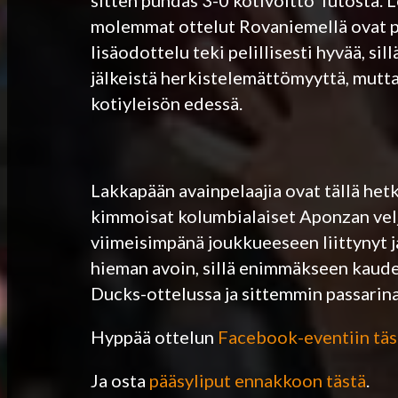
sitten puhdas 3-0 kotivoitto Tutosta. 
molemmat ottelut Rovaniemellä ovat pä
lisäodottelu teki pelillisesti hyvää, si
jälkeistä herkistelemättömyyttä, mutta 
kotiyleisön edessä.
Lakkapään avainpelaajia ovat tällä het
kimmoisat kolumbialaiset Aponzan velje
viimeisimpänä joukkueeseen liittynyt j
hieman avoin, sillä enimmäkseen kaude
Ducks-ottelussa ja sittemmin passarin
Hyppää ottelun
Facebook-eventiin täs
Ja osta
pääsyliput ennakkoon tästä
.