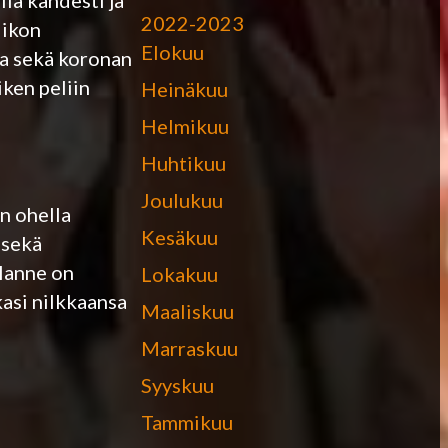
la kahdesti ja
2022-2023
iikon
Elokuu
oja sekä koronan
iken peliin
Heinäkuu
Helmikuu
Huhtikuu
Joulukuu
n ohella
Kesäkuu
 sekä
ilanne on
Lokakuu
asi nilkkaansa
Maaliskuu
Marraskuu
Syyskuu
Tammikuu