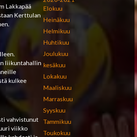
eam Lakkapää
Elokuu
staan Kerttulan
Heinäkuu
nen.
Helmikuu
Huhtikuu
Joulukuu
lleen.
 liikuntahallin
kesäkuu
neille
Lokakuu
stä kulkee
Maaliskuu
Marraskuu
Syyskuu
sti vahvistunut
Tammikuu
uri viikko
Toukokuu