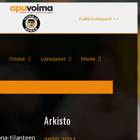
Kaikki kumppanit >>
Ottelut
Loimulaiset
Media
Arkisto
ona-tilanteen
2020-2021