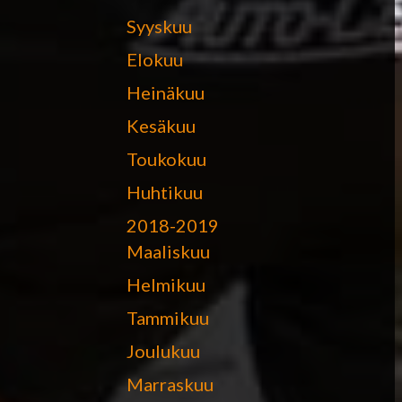
Syyskuu
Elokuu
Heinäkuu
Kesäkuu
Toukokuu
Huhtikuu
2018-2019
Maaliskuu
Helmikuu
Tammikuu
Joulukuu
Marraskuu