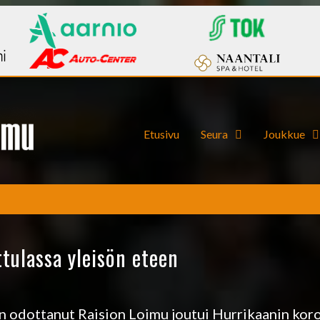
Etusivu
Seura
Joukkue
ttulassa yleisön eteen
en odottanut Raision Loimu joutui Hurrikaanin kor