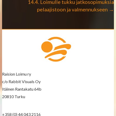
o
14.4. Loimulle tukku jatkosopimuksia
pelaajistoon ja valmennukseen →
s
t
s
n
a
v
Raision Loimu ry
i
c/o Rabbit Visuals Oy
g
Itäinen Rantakatu 64b
a
20810 Turku
t
+358 (0) 44 043 2116