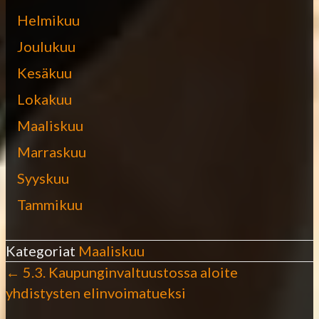
Helmikuu
Joulukuu
Kesäkuu
Lokakuu
Maaliskuu
Marraskuu
Syyskuu
Tammikuu
Kategoriat
Maaliskuu
← 5.3. Kaupunginvaltuustossa aloite
P
yhdistysten elinvoimatueksi