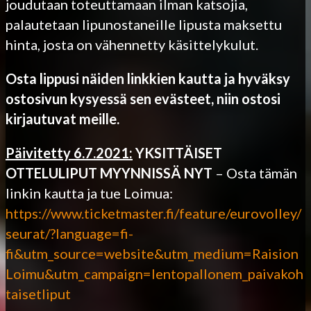
joudutaan toteuttamaan ilman katsojia,
palautetaan lipunostaneille lipusta maksettu
hinta, josta on vähennetty käsittelykulut.
Osta lippusi näiden linkkien kautta ja hyväksy
ostosivun kysyessä sen evästeet, niin ostosi
kirjautuvat meille.
Päivitetty 6.7.2021:
YKSITTÄISET
OTTELULIPUT MYYNNISSÄ NYT
– Osta tämän
linkin kautta ja tue Loimua:
https://www.ticketmaster.fi/feature/eurovolley/
seurat/?language=fi-
fi&utm_source=website&utm_medium=Raision
Loimu&utm_campaign=lentopallonem_paivakoh
taisetliput