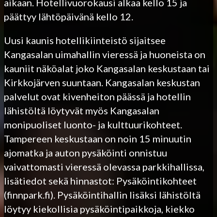
aikaan. Hotellivuorokausi alkaa kello 15 ja
päättyy lähtöpäivänä kello 12.
Uusi kaunis hotellikiinteistö sijaitsee
Kangasalan uimahallin vieressä ja huoneista on
kauniit näköalat joko Kangasalan keskustaan tai
Kirkkojärven suuntaan. Kangasalan keskustan
palvelut ovat kivenheiton päässä ja hotellin
lähistöltä löytyvät myös Kangasalan
monipuoliset luonto- ja kulttuurikohteet.
Tampereen keskustaan on noin 15 minuutin
ajomatka ja auton pysäköinti onnistuu
vaivattomasti vieressä olevassa parkkihallissa,
lisätiedot sekä hinnastot: Pysäköintikohteet
(finnpark.fi). Pysäköintihallin lisäksi lähistöltä
löytyy kiekollisia pysäköintipaikkoja, kiekko