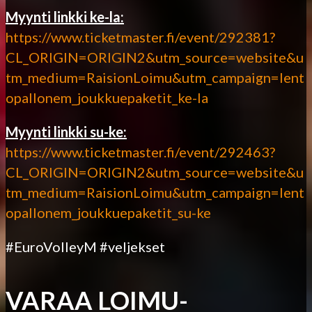
Myynti linkki ke-la:
https://www.ticketmaster.fi/event/292381?
CL_ORIGIN=ORIGIN2&utm_source=website&u
tm_medium=RaisionLoimu&utm_campaign=lent
opallonem_joukkuepaketit_ke-la
Myynti linkki su-ke:
https://www.ticketmaster.fi/event/292463?
CL_ORIGIN=ORIGIN2&utm_source=website&u
tm_medium=RaisionLoimu&utm_campaign=lent
opallonem_joukkuepaketit_su-ke
#EuroVolleyM #veljekset
VARAA LOIMU-