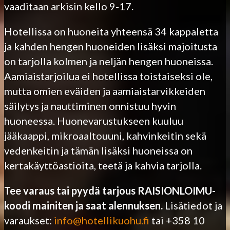
vaaditaan arkisin kello 9-17.
Hotellissa on huoneita yhteensä 34 kappaletta
ja kahden hengen huoneiden lisäksi majoitusta
on tarjolla kolmen ja neljän hengen huoneissa.
Aamiaistarjoilua ei hotellissa toistaiseksi ole,
mutta omien eväiden ja aamiaistarvikkeiden
säilytys ja nauttiminen onnistuu hyvin
huoneessa. Huonevarustukseen kuuluu
jääkaappi, mikroaaltouuni, kahvinkeitin sekä
vedenkeitin ja tämän lisäksi huoneissa on
kertakäyttöastioita, teetä ja kahvia tarjolla.
Tee varaus tai pyydä tarjous RAISIONLOIMU-
koodi mainiten ja saat alennuksen.
Lisätiedot ja
varaukset:
info@hotellikuohu.fi
tai +358 10