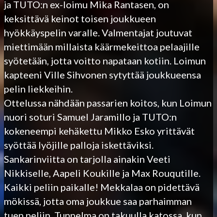
ja TUTO:n ex-loimu Mika Rantasen, on
keksittävä keinot toisen joukkueen
hyökkäyspelin varalle. Valmentajat joutuvat
miettimään millaista käärmekeittoa pelaajille
syötetään, jotta voitto napataan kotiin. Loimun
kapteeni Ville Sihvonen sytyttää joukkueensa
pelin liekkeihin.
Ottelussa nähdään passarien koitos, kun Loimun
nuori soturi Samuel Jaramillo ja TUTO:n
kokeneempi kehäkettu Mikko Esko yrittävät
syöttää lyöjille palloja iskettäviksi.
Sankarinviitta on tarjolla ainakin Veeti
Nikkiselle, Aapeli Koukille ja Max Rouqutille.
Kaikki peliin paikalle! Mekkalaa on pidettävä
mökissä, jotta oma joukkue saa parhaimman
tuen peliin. Tunnelma on takuulla katossa, kun