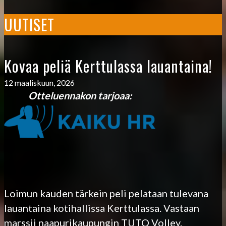
UUTISET
Kovaa peliä Kerttulassa lauantaina!
12 maaliskuun, 2026
Otteluennakon tarjoaa:
Loimun kauden tärkein peli pelataan tulevana
lauantaina kotihallissa Kerttulassa. Vastaan
marssii naapurikaupungin TUTO Volley.