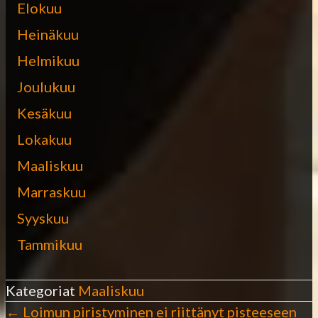
Elokuu
Heinäkuu
Helmikuu
Joulukuu
Kesäkuu
Lokakuu
Maaliskuu
Marraskuu
Syyskuu
Tammikuu
Kategoriat
Maaliskuu
← Loimun piristyminen ei riittänyt pisteeseen