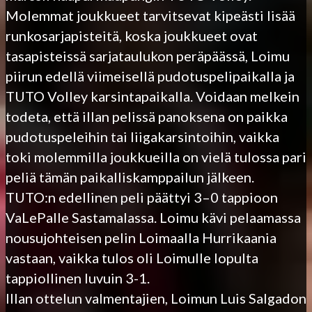
Molemmat joukkueet tarvitsevat kipeästi lisää
runkosarjapisteitä, koska joukkueet ovat
tasapisteissä sarjataulukon peräpäässä, Loimu
piirun edellä viimeisellä pudotuspelipaikalla ja
TUTO Volley karsintapaikalla. Voidaan melkein
todeta, että illan pelissä panoksena on paikka
pudotuspeleihin tai liigakarsintoihin, vaikka
toki molemmilla joukkueilla on vielä tulossa pari
peliä tämän paikalliskamppailun jälkeen.
TUTO:n edellinen peli päättyi 3–0 tappioon
VaLePalle Sastamalassa. Loimu kävi pelaamassa
nousujohteisen pelin Loimaalla Hurrikaania
vastaan, vaikka tulos oli Loimulle lopulta
tappiollinen luvuin 3-1.
Illan ottelun valmentajien, Loimun Luis Salgadon