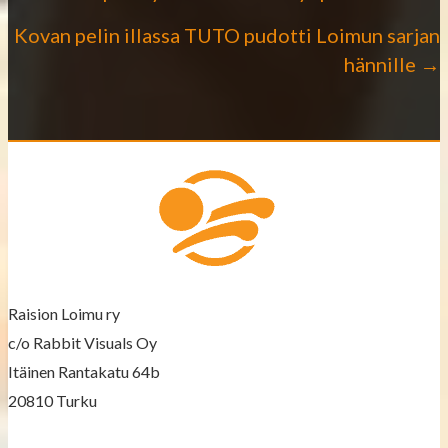
P
Kovan pelin illassa TUTO pudotti Loimun sarjan
o
hännille →
s
t
s
n
a
v
Raision Loimu ry
c/o Rabbit Visuals Oy
i
Itäinen Rantakatu 64b
g
20810 Turku
a