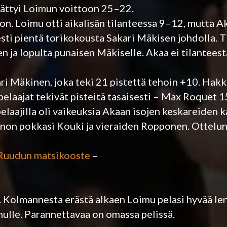
päättyi Loimun voittoon 25–22.
on. Loimu otti aikalisän tilanteessa 9–12, mutta Ak
sti pientä torikokousta Sakari Mäkisen johdolla. T
en ja lopulta punaisen Mäkiselle. Akaa ei tilantees
ari Mäkinen, joka teki 21 pistettä tehoin +10. Ha
apelaajat tekivät pisteitä tasaisesti – Max Roquet 1
elaajilla oli vaikeuksia Akaan isojen keskareiden k
non pokkasi Kouki ja vieraiden Ropponen. Ottelun
Ruudun matsikooste
–
u. Kolmannesta erästä alkaen Loimu pelasi hyvää lent
mulle. Parannettavaa on omassa pelissä.