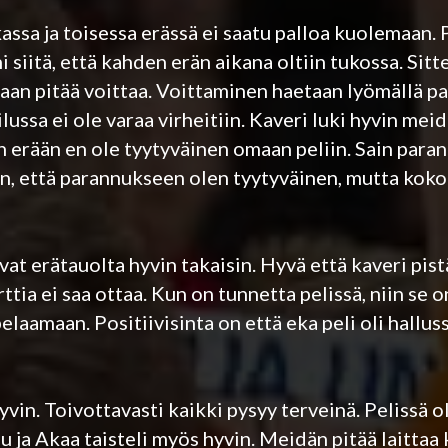
assa ja toisessa erässä ei saatu palloa kuolemaan. 
i siitä, että kahden erän aikana oltiin tukossa. Sit
 vaan pitää voittaa. Voittaminen haetaan lyömällä pa
lussa ei ole varaa virheitiin. Kaveri luki hyvin meid
n erään en ole tyytyväinen omaan peliin. Sain para
sin, että parannukseen olen tyytyväinen, mutta kok
at erätauolta hyvin takaisin. Hyvä että kaveri pist
rttia ei saa ottaa. Kun on tunnetta pelissä, niin se o
elaamaan. Positiivisinta on että eka peli oli halluss
hyvin. Toivottavasti kaikki pysyy terveinä. Pelissä o
lu ja Akaa taisteli myös hyvin. Meidän pitää laittaa 