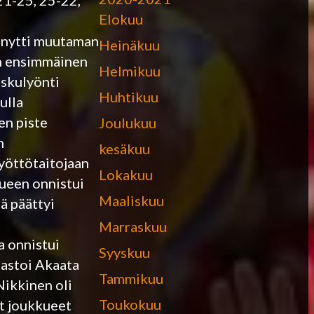
21-25, 25-22,
Elokuu
enytti muutaman
Heinäkuu
aan ensimmäinen
Helmikuu
iskulyönti
Huhtikuu
ulla
en piste
Joulukuu
n
kesäkuu
syöttötaitojaan
Lokakuu
kueen onnistui
Maaliskuu
ä päättyi
Marraskuu
a onnistui
Syyskuu
aastoi Akaata
Tammikuu
Nikkinen oli
Toukokuu
at joukkueet