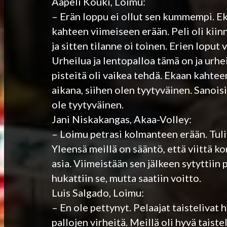
Aapeli Kouki, Loimu:
– Erän loppu ei ollut sen kummempi. Ek
kahteen viimeiseen erään. Peli oli kiinn
ja sitten tilanne oi toinen. Erien loput
Urheilua ja lentopalloa tämä on ja urhei
pisteitä oli vaikea tehdä. Ekaan kahtee
aikana, siihen olen tyytyväinen. Sanoi
ole tyytyväinen.
Jani Niskakangas, Akaa-Volley:
– Loimu petrasi kolmanteen erään. Tuliv
Yleensä meillä on sääntö, että viittä ko
asia. Viimeistään sen jälkeen sytyttiin p
hukattiin se, mutta saatiin voitto.
Luis Salgado, Loimu:
– En ole pettynyt. Pelaajat taistelivat 
pallojen virheitä. Meillä oli hyvä taiste