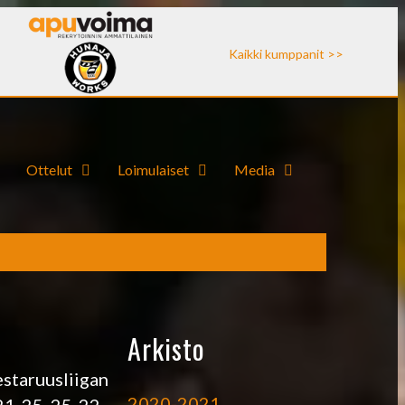
Kaikki kumppanit >>
Ottelut
Loimulaiset
Media
Arkisto
estaruusliigan
2020-2021