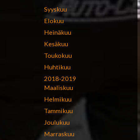
Syyskuu
Elokuu
Heinäkuu
Kesäkuu
Toukokuu
Huhtikuu
2018-2019
Maaliskuu
Helmikuu
Tammikuu
Joulukuu
Marraskuu