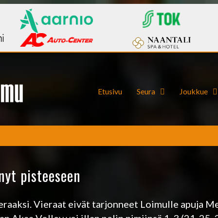
Etusivu
Seura
Joukkue
nyt pisteeseen
raaksi. Vieraat eivät tarjonneet Loimulle apuja M