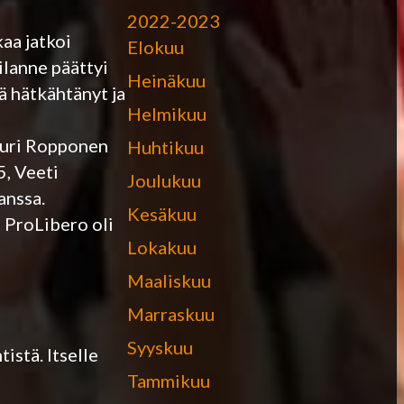
2022-2023
aa jatkoi
Elokuu
ilanne päättyi
Heinäkuu
tä hätkähtänyt ja
Helmikuu
kkuri Ropponen
Huhtikuu
5, Veeti
Joulukuu
anssa.
Kesäkuu
 ProLibero oli
Lokakuu
Maaliskuu
Marraskuu
Syyskuu
istä. Itselle
Tammikuu