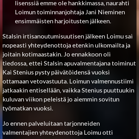
lisenssiä emme ole hankkimassa, naurahti
Loimun toiminnanjohtaja Jani Nieminen
ensimmäisten harjoitusten jälkeen.
Stalsin irtisanoutumisuutisen jälkeen Loimu sai
nopeasti yhteydenottoja etenkin ulkomailta ja
joitain kotimaastakin. Jo ennakkoon oli
tiedossa, ettei Stalsin apuvalmentajana toiminut
Kai Stenius pysty päivätöidensä vuoksi
ottamaan vetovastuuta. Loimun valmennustiimi
jatkaakin entisellään, vaikka Stenius puuttuukin
kuluvan viikon peleistä jo aiemmin sovitun
työmatkan vuoksi.
Jo ennen palveluitaan tarjonneiden
valmentajien yhteydenottoja Loimu otti