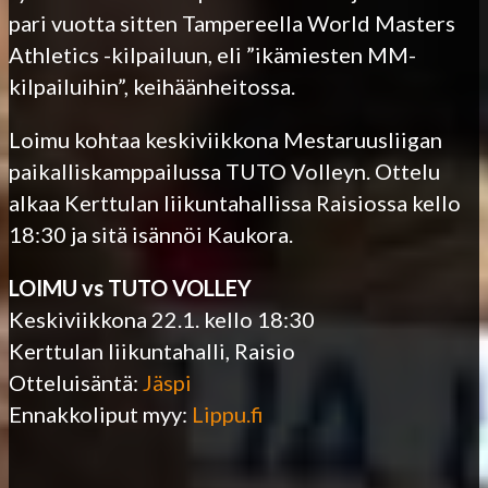
pari vuotta sitten Tampereella World Masters
Athletics -kilpailuun, eli ”ikämiesten MM-
kilpailuihin”, keihäänheitossa.
Loimu kohtaa keskiviikkona Mestaruusliigan
paikalliskamppailussa TUTO Volleyn. Ottelu
alkaa Kerttulan liikuntahallissa Raisiossa kello
18:30 ja sitä isännöi Kaukora.
LOIMU vs TUTO VOLLEY
Keskiviikkona 22.1. kello 18:30
Kerttulan liikuntahalli, Raisio
Otteluisäntä:
Jäspi
Ennakkoliput myy:
Lippu.fi