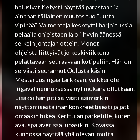
halusivat tietysti näyttää parastaan ja
ainahan tällainen muutos tuo ”uutta
vipinää”. Valmentaja keskeytti harjoituksia
pelaajia ohjeistaen ja oli hyvin äänessä
selkein johtajan ottein. Monet
ohjeista liittyivät jo keskiviikkona
pelattavaan seuraavaan kotipeliin. Hän on
selvästi seurannut Oulusta käsin
Mestaruusliigaa tarkkaan, vaikkei ole
liigavalmennuksessa nyt mukana ollutkaan.
Lisäksi hän piti selvästi esimerkin
näyttämisestä ihan konkreettisesti ja jätti
omaakin hikeä Kerttulan parketille, kuten
avauspalaverissa lupasikin. Kovassa
kunnossa näyttää yhä olevan, mutta