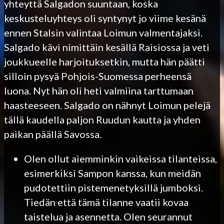
yhteyttä Salgadon suuntaan, koska
keskusteluyhteys oli syntynyt jo viime kesänä
ennen Stalsin valintaa Loimun valmentajaksi.
Salgado kävi nimittäin kesällä Raisiossa ja veti
joukkueelle harjoituksetkin, mutta hän päätti
silloin pysyä Pohjois-Suomessa perheensä
luona. Nyt hän oli heti valmiina tarttumaan
haasteeseen. Salgado on nähnyt Loimun pelejä
tällä kaudella paljon Ruudun kautta ja yhden
paikan päällä Savossa.
Olen ollut aiemminkin vaikeissa tilanteissa,
esimerkiksi Sampon kanssa, kun meidän
pudotettiin pistemenetyksillä jumboksi.
Tiedän että tämä tilanne vaatii kovaa
taistelua ja asennetta. Olen seurannut