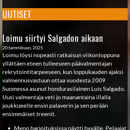
UUTISET
Loimu siirtyi Salgadon aikaan
20 tammikuun, 2025
Loimu löysi nopeasti ratkaisun viikonloppuna
yllättäen eteen tulleeseen päävalmentajan
rekrytointitarpeeseen, kun loppukauden ajaksi
valmennusvastuun ottaa vuodesta 2009
Suomessa asunut hondurasilainen Luis Salgado.
Uusi valmentaja veti jo maanantaina illalla
joukkueelle ensin palaverin ja sen perään
ensimmäiset treenit.
Meno harjoituksissa näytti hyvälle. Pelaajat