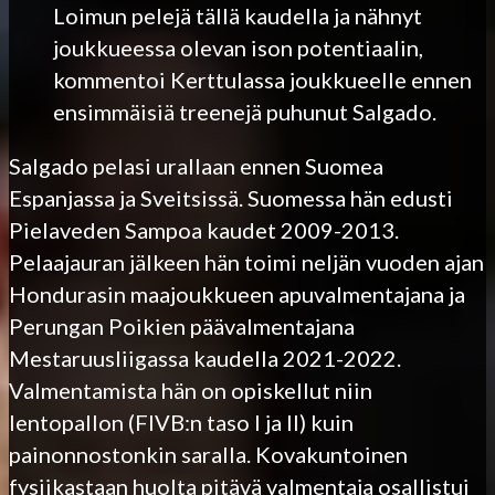
Loimun pelejä tällä kaudella ja nähnyt
joukkueessa olevan ison potentiaalin,
kommentoi Kerttulassa joukkueelle ennen
ensimmäisiä treenejä puhunut Salgado.
Salgado pelasi urallaan ennen Suomea
Espanjassa ja Sveitsissä. Suomessa hän edusti
Pielaveden Sampoa kaudet 2009-2013.
Pelaajauran jälkeen hän toimi neljän vuoden ajan
Hondurasin maajoukkueen apuvalmentajana ja
Perungan Poikien päävalmentajana
Mestaruusliigassa kaudella 2021-2022.
Valmentamista hän on opiskellut niin
lentopallon (FIVB:n taso I ja II) kuin
painonnostonkin saralla. Kovakuntoinen
fysiikastaan huolta pitävä valmentaja osallistui