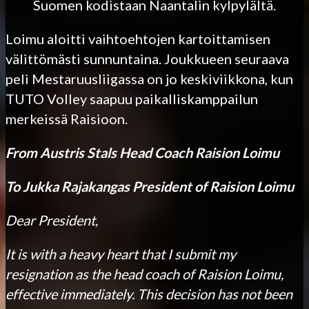
Suomen kodistaan Naantalin kylpylältä.
Loimu aloitti vaihtoehtojen kartoittamisen
välittömästi sunnuntaina. Joukkueen seuraava
peli Mestaruusliigassa on jo keskiviikkona, kun
TUTO Volley saapuu paikalliskamppailun
merkeissä Raisioon.
From Austris Stals Head Coach Raision Loimu
To Jukka Rajakangas President of Raision Loimu
Dear President,
It is with a heavy heart that I submit my
resignation as the head coach of Raision Loimu,
effective immediately. This decision has not been