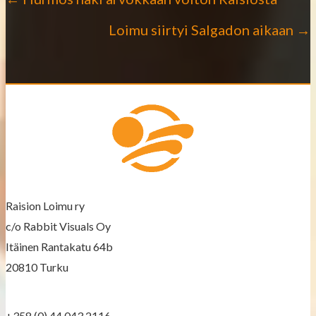
P
Loimu siirtyi Salgadon aikaan →
o
s
t
s
n
a
Raision Loimu ry
v
c/o Rabbit Visuals Oy
Itäinen Rantakatu 64b
i
20810 Turku
g
+358 (0) 44 043 2116