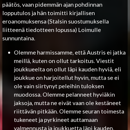
päätös, vaan pidemmän ajan pohdinnan
lopputulos ja hän toimitti kirjallisen
eroanomuksensa (Stalsin suostumuksella
liitteenä tiedotteen lopussa) Loimulle
sunnuntaina.
Olemme harmissamme, että Austris ei jatka
meillä, kuten on ollut tarkoitus. Viestit
joukkueelta on ollut läpi kauden hyviä, eli
joukkue on harjoitellut hyvin, mutta se ei
ole vain siirtynyt peleihin tuloksen
muodossa. Olemme pelanneet hyviäkin
jaksoja, mutta ne eivät vaan ole kestäneet
riittävän pitkään. Olemme seuran toimesta
tukeneet ja pyrkineet auttamaan
valmennusta ja joukkuetta läpi kauden.