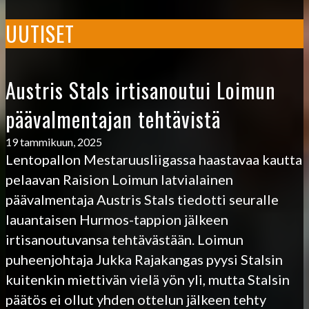
UUTISET
Austris Stals irtisanoutui Loimun
päävalmentajan tehtävistä
19 tammikuun, 2025
Lentopallon Mestaruusliigassa haastavaa kautta
pelaavan Raision Loimun latvialainen
päävalmentaja Austris Stals tiedotti seuralle
lauantaisen Hurmos-tappion jälkeen
irtisanoutuvansa tehtävästään. Loimun
puheenjohtaja Jukka Rajakangas pyysi Stalsin
kuitenkin miettivän vielä yön yli, mutta Stalsin
päätös ei ollut yhden ottelun jälkeen tehty