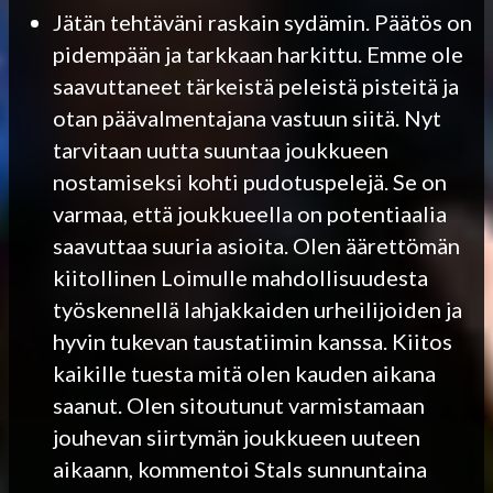
Jätän tehtäväni raskain sydämin. Päätös on
pidempään ja tarkkaan harkittu. Emme ole
saavuttaneet tärkeistä peleistä pisteitä ja
otan päävalmentajana vastuun siitä. Nyt
tarvitaan uutta suuntaa joukkueen
nostamiseksi kohti pudotuspelejä. Se on
varmaa, että joukkueella on potentiaalia
saavuttaa suuria asioita. Olen äärettömän
kiitollinen Loimulle mahdollisuudesta
työskennellä lahjakkaiden urheilijoiden ja
hyvin tukevan taustatiimin kanssa. Kiitos
kaikille tuesta mitä olen kauden aikana
saanut. Olen sitoutunut varmistamaan
jouhevan siirtymän joukkueen uuteen
aikaann, kommentoi Stals sunnuntaina