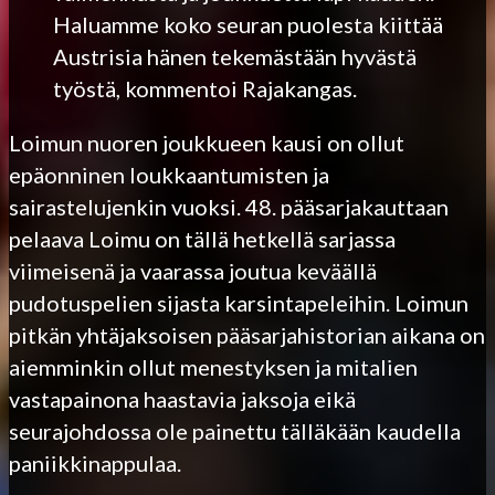
Haluamme koko seuran puolesta kiittää
Austrisia hänen tekemästään hyvästä
työstä, kommentoi Rajakangas.
Loimun nuoren joukkueen kausi on ollut
epäonninen loukkaantumisten ja
sairastelujenkin vuoksi. 48. pääsarjakauttaan
pelaava Loimu on tällä hetkellä sarjassa
viimeisenä ja vaarassa joutua keväällä
pudotuspelien sijasta karsintapeleihin. Loimun
pitkän yhtäjaksoisen pääsarjahistorian aikana on
aiemminkin ollut menestyksen ja mitalien
vastapainona haastavia jaksoja eikä
seurajohdossa ole painettu tälläkään kaudella
paniikkinappulaa.