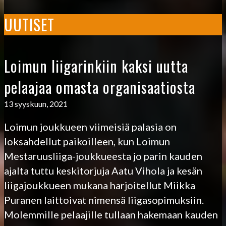
UUTISET
Loimun liigarinkiin kaksi uutta
pelaajaa omasta organisaatiosta
13 syyskuun, 2021
Loimun joukkueen viimeisiä palasia on
loksahdellut paikoilleen, kun Loimun
Mestaruusliiga-joukkueesta jo parin kauden
ajalta tuttu keskitorjuja Aatu Vihola ja kesän
liigajoukkueen mukana harjoitellut Miikka
Puranen laittoivat nimensä liigasopimuksiin.
Molemmille pelaajille tullaan hakemaan kauden