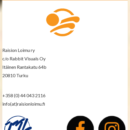
t
s
n
a
v
Raision Loimu ry
c/o Rabbit Visuals Oy
i
Itäinen Rantakatu 64b
g
20810 Turku
a
+358 (0) 44 043 2116
t
info(at)raisionloimu.fi
i
o