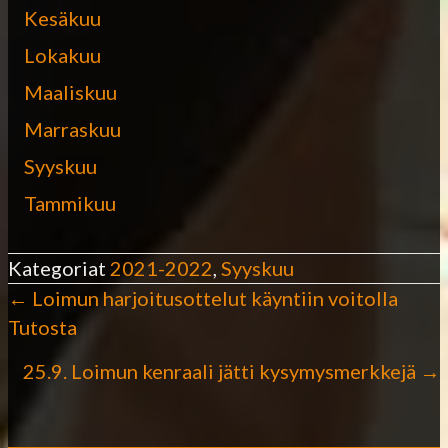
Kesäkuu
Lokakuu
Maaliskuu
Marraskuu
Syyskuu
Tammikuu
Kategoriat
2021-2022
,
Syyskuu
← Loimun harjoitusottelut käyntiin voitolla
P
Tutosta
o
25.9. Loimun kenraali jätti kysymysmerkkejä →
s