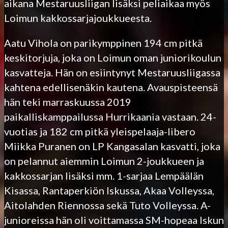
aikana Mestaruusliigan lisäksi peliaikaa myös
Loimun kakkossarjajoukkueesta.
Aatu Vihola on parikymppinen 194 cm pitkä
keskitorjuja, joka on Loimun oman juniorikoulun
kasvatteja. Hän on esiintynyt Mestaruusliigassa
kahtena edellisenäkin kautena. Avauspisteensä
hän teki marraskuussa 2019
paikalliskamppailussa Hurrikaania vastaan. 24-
vuotias ja 182 cm pitkä yleispelaaja-libero
Miikka Puranen on LP Kangasalan kasvatti, joka
on pelannut aiemmin Loimun 2-joukkueen ja
kakkossarjan lisäksi mm. 1-sarjaa Lempäälän
Kisassa, Rantaperkiön Iskussa, Akaa Volleyssa,
Aitolahden Riennossa sekä Tuto Volleyssa. A-
junioreissa hän oli voittamassa SM-hopeaa Iskun