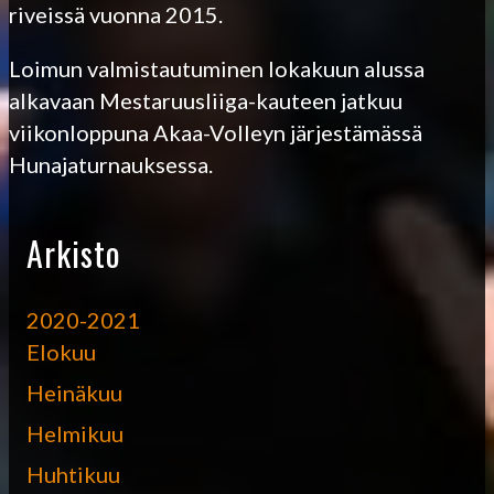
riveissä vuonna 2015.
Loimun valmistautuminen lokakuun alussa
alkavaan Mestaruusliiga-kauteen jatkuu
viikonloppuna Akaa-Volleyn järjestämässä
Hunajaturnauksessa.
Arkisto
2020-2021
Elokuu
Heinäkuu
Helmikuu
Huhtikuu