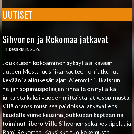
UUTISET
Sihvonen ja Rekomaa jatkavat
11 kesäkuun, 2026
Joukkueen kokoaminen syksyllä alkavaan
uuteen Mestaruusliiga-kauteen on jatkunut
kevään ja alkukesän ajan. Aiemmin julkaistun
neljän sopimuspelaajan rinnalle on nyt aika
julkaista kaksi vuoden mittaista jatkosopimusta,
sillä oranssimustissa paidoissa jatkavat ensi
kaudella viime kausina joukkueen kapteenina
toiminut libero Ville Sihvonen sekä keskipelaaja
Rami Rekomaa. Kaksikko tuo kokemusta