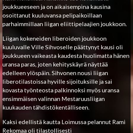
joukkueeseen ja on aikaisempina kausina
osoittanut kuuluvansa pelipaikoillaan
parhaimmillaan liigan eliittipelaajien joukkoon.
Liigan kokeneiden liberoiden joukkoon
kuuluvalle Ville Sihvoselle päättynyt kausi oli
joukkueen vaikeasta kaudesta huolimatta hänen
uransa paras, joten kehityskäyrä näyttää
edelleen ylöspäin. Sihvonen nousi liigan
liberotilastoissa hyville sijoituksille ja sai
kovasta työnteosta palkinnoksi myös uransa
ensimmäisen valinnan Mestaruusliigan
kuukauden tähdistökentälliseen.
Kaksi edellistä kautta Loimussa pelannut Rami
Rekomaa oli tilastollisesti