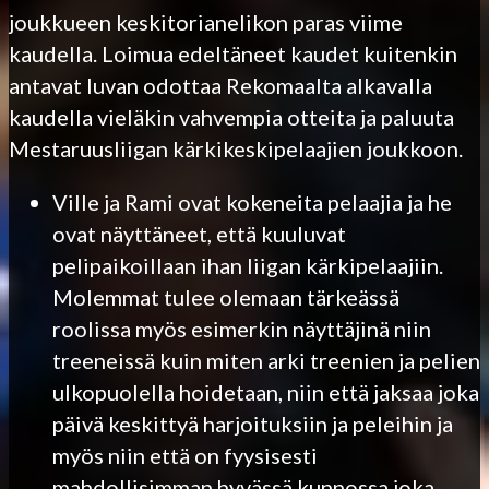
joukkueen keskitorianelikon paras viime
kaudella. Loimua edeltäneet kaudet kuitenkin
antavat luvan odottaa Rekomaalta alkavalla
kaudella vieläkin vahvempia otteita ja paluuta
Mestaruusliigan kärkikeskipelaajien joukkoon.
Ville ja Rami ovat kokeneita pelaajia ja he
ovat näyttäneet, että kuuluvat
pelipaikoillaan ihan liigan kärkipelaajiin.
Molemmat tulee olemaan tärkeässä
roolissa myös esimerkin näyttäjinä niin
treeneissä kuin miten arki treenien ja pelien
ulkopuolella hoidetaan, niin että jaksaa joka
päivä keskittyä harjoituksiin ja peleihin ja
myös niin että on fyysisesti
mahdollisimman hyvässä kunnossa joka