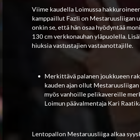
Viime kaudella Loimussa hakkuroineen 
kamppaillut Fazli on Mestaruusliigan u
onkin se, että hän osaa hyödyntää moni
130 cm verkkonauhan yläpuolella. Lisäk
hiuksia vastustajien vastaanottajille.
Merkittävä palanen joukkueen ra
kauden ajan ollut Mestaruusliigan h
myös vanhoille pelikavereille mer
Loimun päävalmentaja Kari Raatik
Lentopallon Mestaruusliiga alkaa syys