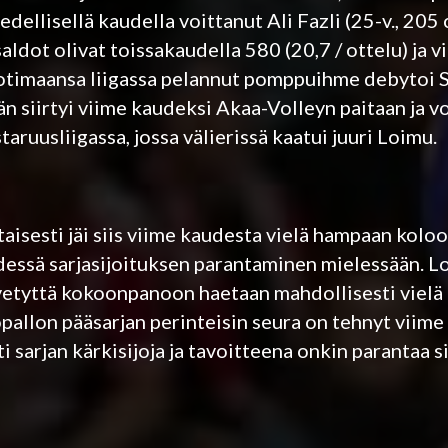
dellisellä kaudella voittanut Ali Fazli (25-v., 205 
aldot olivat toissakaudella 580 (20,7 / ottelu) ja 
 kotimaansa liigassa pelannut pomppuihme debytoi
n siirtyi viime kaudeksi Akaa-Volleyn paitaan ja voi
ruusliigassa, jossa välierissä kaatui juuri Loimu.
taisesti jäi siis viime kaudesta vielä hampaan kol
hdessä sarjasijoituksen parantaminen mielessään. 
evetyttä kokoonpanoon haetaan mahdollisesti vielä 
opallon pääsarjan perinteisin seura on tehnyt viime
 sarjan kärkisijoja ja tavoitteena onkin parantaa s