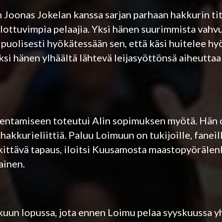
Joonas Jokelan kanssa sarjan parhaan hakkurin tit
lottuvimpia pelaajia. Yksi hänen suurimmista vahv
puolisesti hyökätessään sen, että käsi huitelee hy
si hänen ylhäältä lähtevä leijasyöttönsä aiheuttaa
kentamiseen toteutui Alin sopimuksen myötä. Hän
akkurieliittiä. Paluu Loimuun on tukijoille, faneill
kittävä tapaus, iloitsi Kuusamosta maastopyörälenk
ainen.
kuun lopussa, jota ennen Loimu pelaa syyskuussa y