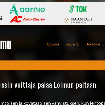
Etusivu
Seura
Joukkue
rssin voittaja palaa Loimun paitaan
intoisen ja kovatasoisen vahvistuksen, kun lentop