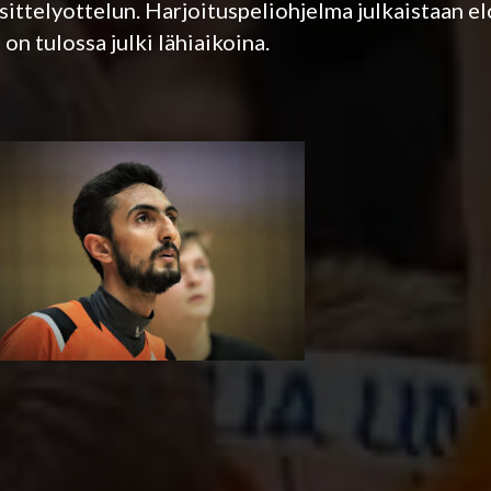
sittelyottelun. Harjoituspeliohjelma julkaistaan el
n tulossa julki lähiaikoina.