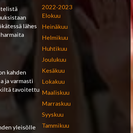
2022-2023
telistä
Elokuu
uuksistaan
ökätessä lähes
Heinäkuu
 harmaita
Helmikuu
Huhtikuu
Joulukuu
Kesäkuu
 on kahden
a ja varmasti
Lokakuu
iltä tavoitettu
Maaliskuu
Marraskuu
Syyskuu
Tammikuu
hden yleisölle