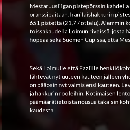
Mestaruusliigan pistepörssin kahdella e
oranssipaitaan. Iranilaishakkurin pistes
651 pistettä (21,7 / ottelu). Aiemmin
toissakaudella Loimun riveissä, josta hä
hopeaa sekä Suomen Cupissa, että Mesta
Sekä Loimulle että Fazlille henkilökoh
lähtevät nyt uuteen kauteen jälleen y
on pääosin nyt valmis ensi kauteen. L
ja hakkurin rooleihin. Kotimaisen lent
päämäärätietoista nousua takaisin kohti
kaudesta.