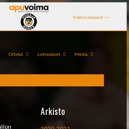
Kaikki kumppanit >>
Ottelut
Loimulaiset
Media
Arkisto
allon
2020-2021