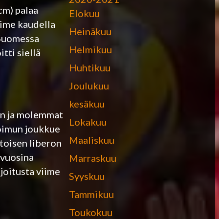
cm) palaa
Elokuu
viime kaudella
Heinäkuu
 Suomessa
Helmikuu
tti siellä
Huhtikuu
Joulukuu
kesäkuu
oon ja molemmat
Lokakuu
Loimun joukkue
Maaliskuu
toisen liberon
 vuosina
Marraskuu
ijoitusta viime
Syyskuu
Tammikuu
Toukokuu