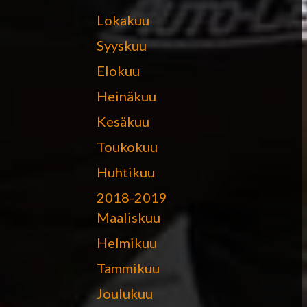
Lokakuu
Syyskuu
Elokuu
Heinäkuu
Kesäkuu
Toukokuu
Huhtikuu
2018-2019
Maaliskuu
Helmikuu
Tammikuu
Joulukuu