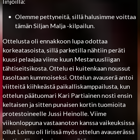
linjoilla:
Olemme pettyneitä, sillä halusimme voittaa
tämän Siljan Malja -kilpailun.
Ottelusta oli ennakkoon lupa odottaa
korkeatasoista, sillä parketilla nähtiin peräti
kuusi pelaajaa viime kuun Mestaruusliigan
tähtiseitsikosta. Ottelu ei kuitenkaan noussut
tasoltaan kummoiseksi. Ottelun avauserä antoi
viitteitä kiihkeästä paikalliskamppailusta, kun
ottelun päätuomari Kari Partiainen nosti ensin
keltaisen ja sitten punaisen kortin tuomioita
protestoineelle Jussi Heinolle. Viime
viikonloppuna vastaanoton kanssa vaikeuksissa
ollut Loimu oli lirissä myös ottelun avauserässä