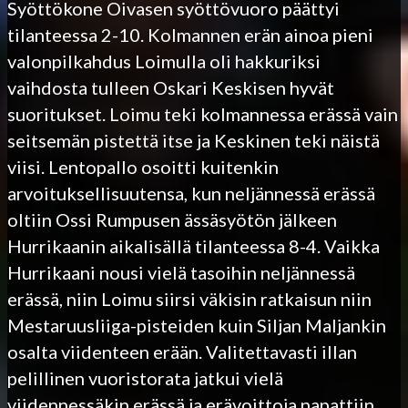
Syöttökone Oivasen syöttövuoro päättyi
tilanteessa 2-10. Kolmannen erän ainoa pieni
valonpilkahdus Loimulla oli hakkuriksi
vaihdosta tulleen Oskari Keskisen hyvät
suoritukset. Loimu teki kolmannessa erässä vain
seitsemän pistettä itse ja Keskinen teki näistä
viisi. Lentopallo osoitti kuitenkin
arvoituksellisuutensa, kun neljännessä erässä
oltiin Ossi Rumpusen ässäsyötön jälkeen
Hurrikaanin aikalisällä tilanteessa 8-4. Vaikka
Hurrikaani nousi vielä tasoihin neljännessä
erässä, niin Loimu siirsi väkisin ratkaisun niin
Mestaruusliiga-pisteiden kuin Siljan Maljankin
osalta viidenteen erään. Valitettavasti illan
pelillinen vuoristorata jatkui vielä
viidennessäkin erässä ja erävoittoja napattiin