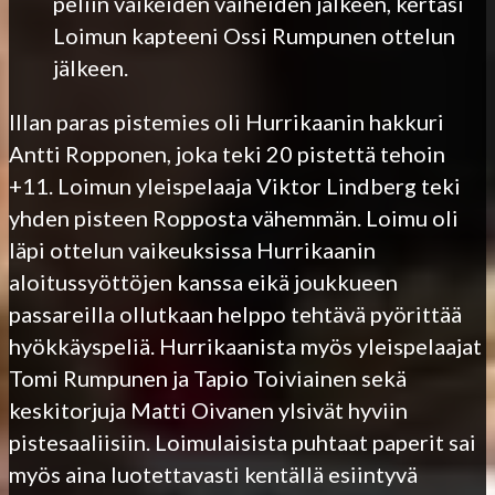
peliin vaikeiden vaiheiden jälkeen, kertasi
Loimun kapteeni Ossi Rumpunen ottelun
jälkeen.
Illan paras pistemies oli Hurrikaanin hakkuri
Antti Ropponen, joka teki 20 pistettä tehoin
+11. Loimun yleispelaaja Viktor Lindberg teki
yhden pisteen Ropposta vähemmän. Loimu oli
läpi ottelun vaikeuksissa Hurrikaanin
aloitussyöttöjen kanssa eikä joukkueen
passareilla ollutkaan helppo tehtävä pyörittää
hyökkäyspeliä. Hurrikaanista myös yleispelaajat
Tomi Rumpunen ja Tapio Toiviainen sekä
keskitorjuja Matti Oivanen ylsivät hyviin
pistesaaliisiin. Loimulaisista puhtaat paperit sai
myös aina luotettavasti kentällä esiintyvä