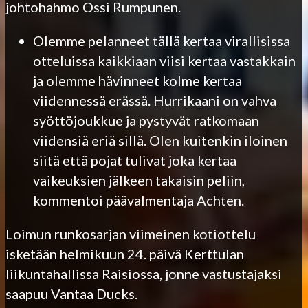
johtohahmo Ossi Rumpunen.
Olemme pelanneet tällä kertaa virallisissa
otteluissa kaikkiaan viisi kertaa vastakkain
ja olemme hävinneet kolme kertaa
viidennessä erässä. Hurrikaani on vahva
syöttöjoukkue ja pystyvät ratkomaan
viidensiä eriä sillä. Olen kuitenkin iloinen
siitä että pojat tulivat joka kertaa
vaikeuksien jälkeen takaisin peliin,
kommentoi päävalmentaja Achten.
Loimun runkosarjan viimeinen kotiottelu
isketään helmikuun 24. päivä Kerttulan
liikuntahallissa Raisiossa, jonne vastustajaksi
saapuu Vantaa Ducks.