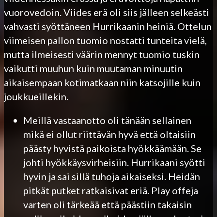
vuorovedoin. Viides erä oli siis jälleen selkeästi
vahvasti syöttäneen Hurrikaanin heiniä. Ottelun
viimeisen pallon tuomio nostatti tunteita vielä,
mutta ilmeisesti väärin mennyt tuomio tuskin
vaikutti muuhun kuin muutaman minuutin
aikaisempaan kotimatkaan niin katsojille kuin
joukkueillekin.
Meillä vastaanotto oli tänään sellainen
mikä ei ollut riittävän hyvä että oltaisiin
päästy hyvistä paikoista hyökkäämään. Se
johti hyökkäysvirheisiin. Hurrikaani syötti
hyvin ja sai sillä tuhoja aikaiseksi. Heidän
pitkät putket ratkaisivat eriä. Play offeja
varten oli tärkeää että päästiin takaisin