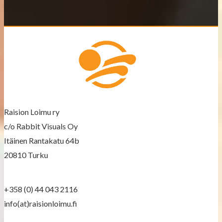
t
s
n
a
v
Raision Loimu ry
i
c/o Rabbit Visuals Oy
g
Itäinen Rantakatu 64b
a
20810 Turku
t
+358 (0) 44 043 2116
i
info(at)raisionloimu.fi