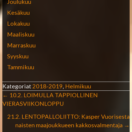
Joulukuu
Kesäkuu
Lokakuu
Maaliskuu
Marraskuu
Syyskuu
Tammikuu
Kategoriat
2018-2019
,
Helmikuu
← 10.2. LOIMULLA TAPPIOLLINEN
P
VIERASVIIKONLOPPU
o
21.2. LENTOPALLOLIITTO: Kasper Vuorisesta
naisten maajoukkueen kakkosvalmentaja →
s