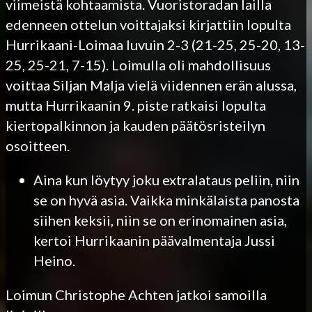
viimeistä kohtaamista. Vuoristoradan lailla
edenneen ottelun voittajaksi kirjattiin lopulta
Hurrikaani-Loimaa luvuin 2-3 (21-25, 25-20, 13-
25, 25-21, 7-15). Loimulla oli mahdollisuus
voittaa Siljan Malja vielä viidennen erän alussa,
mutta Hurrikaanin 9. piste ratkaisi lopulta
kiertopalkinnon ja kauden päätösristeilyn
osoitteen.
Aina kun löytyy joku extralataus peliin, niin
se on hyvä asia. Vaikka minkälaista panosta
siihen keksii, niin se on erinomainen asia,
kertoi Hurrikaanin päävalmentaja Jussi
Heino.
Loimun Christophe Achten jatkoi samoilla