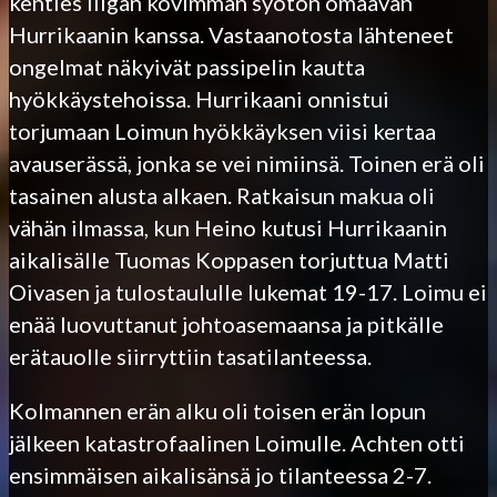
kenties liigan kovimman syötön omaavan
Hurrikaanin kanssa. Vastaanotosta lähteneet
ongelmat näkyivät passipelin kautta
hyökkäystehoissa. Hurrikaani onnistui
torjumaan Loimun hyökkäyksen viisi kertaa
avauserässä, jonka se vei nimiinsä. Toinen erä oli
tasainen alusta alkaen. Ratkaisun makua oli
vähän ilmassa, kun Heino kutusi Hurrikaanin
aikalisälle Tuomas Koppasen torjuttua Matti
Oivasen ja tulostaululle lukemat 19-17. Loimu ei
enää luovuttanut johtoasemaansa ja pitkälle
erätauolle siirryttiin tasatilanteessa.
Kolmannen erän alku oli toisen erän lopun
jälkeen katastrofaalinen Loimulle. Achten otti
ensimmäisen aikalisänsä jo tilanteessa 2-7.