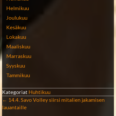
Helmikuu
Joulukuu
Kesäkuu
Lokakuu
Maaliskuu
Marraskuu
Syyskuu
Tammikuu
Kategoriat
Huhtikuu
← 14.4. Savo Volley siirsi mitalien jakamisen
P
lauantaille