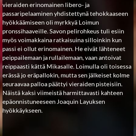
vieraiden erinomainen libero- ja
passaripelaaminen yhdistettynä tehokkaaseen
hyökkäämiseen oli myrkkyä Loimun
pronssihaaveille. Savon pelirohkeus tuli esiin
myös voimakkaina ratkaisuina silloinkin kun
passi ei ollut erinomainen. He eivät lähteneet
peippailemaan ja rullailemaan, vaan antoivat
reippaasti kättä Mikasalle. Loimulla oli toisessa
erässä jo eräpallokin, mutta sen jälkeiset kolme
seuraavaa palloa päättyi vieraiden pisteisiin.
Näistä kaksi viimeistä harmittavasti kahteen
epäonnistuneeseen Joaquin Layuksen
hyökkäykseen.