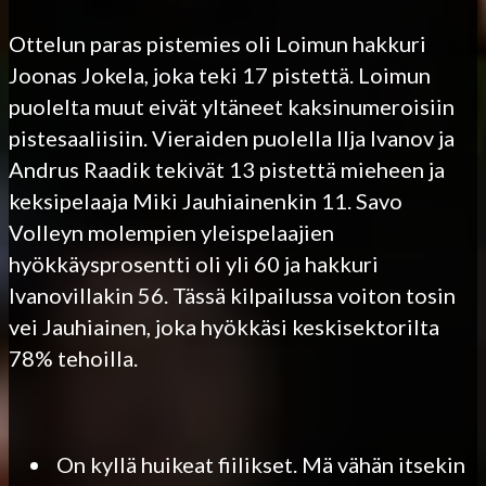
Ottelun paras pistemies oli Loimun hakkuri
Joonas Jokela, joka teki 17 pistettä. Loimun
puolelta muut eivät yltäneet kaksinumeroisiin
pistesaaliisiin. Vieraiden puolella Ilja Ivanov ja
Andrus Raadik tekivät 13 pistettä mieheen ja
keksipelaaja Miki Jauhiainenkin 11. Savo
Volleyn molempien yleispelaajien
hyökkäysprosentti oli yli 60 ja hakkuri
Ivanovillakin 56. Tässä kilpailussa voiton tosin
vei Jauhiainen, joka hyökkäsi keskisektorilta
78% tehoilla.
On kyllä huikeat fiilikset. Mä vähän itsekin