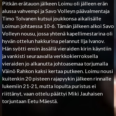
Pitkän erätauon jälkeen Loimu oli jälleen erän
alussa vahvempi ja Savo Volleyn päävalmentaja
Timo Tolvanen kutsui joukkonsa aikalisälle
Loimun johtaessa 10-6. Tämän jälkeen alkoi Savo
Volleyn nousu, jossa yhtenä kapellimestarina oli
hyvän ottelun hakkurina pelannut Ilja Ivanov.
Hän syötti ensin ässällä vieraiden kirin käyntiin
ja vankisti seuraavalla verkkokierroksella
vieraiden jo alkanutta johtoasemaa torjumalla
Väinö Rahkon kaksi kertaa putkeen. Loimu nousi
kuitenkin 20 pisteen rajapyykin jälkeen rinnalle
lukemiin 21-21, mutta lopulta puristus ei
riittänyt, vaan ottelu päättyi Miki Jauhaisen
torjuntaan Eetu Mäestä.