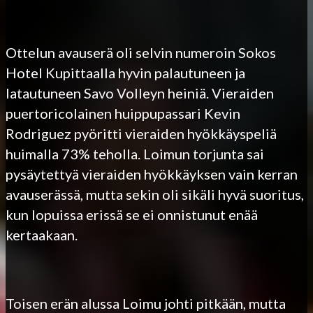
Ottelun avauserä oli selvin numeroin Sokos
Hotel Kupittaalla hyvin palautuneen ja
latautuneen Savo Volleyn heiniä. Vieraiden
puertoricolainen huippupassari Kevin
Rodriguez pyöritti vieraiden hyökkäyspeliä
huimalla 73% teholla. Loimun torjunta sai
pysäytettyä vieraiden hyökkäyksen vain kerran
avauserässä, mutta sekin oli sikäli hyvä suoritus,
kun lopuissa erissä se ei onnistunut enää
kertaakaan.
Toisen erän alussa Loimu johti pitkään, mutta