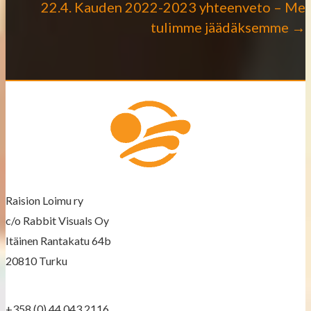
o
22.4. Kauden 2022-2023 yhteenveto – Me
tulimme jäädäksemme →
s
t
s
n
a
v
Raision Loimu ry
i
c/o Rabbit Visuals Oy
g
Itäinen Rantakatu 64b
a
20810 Turku
t
+358 (0) 44 043 2116