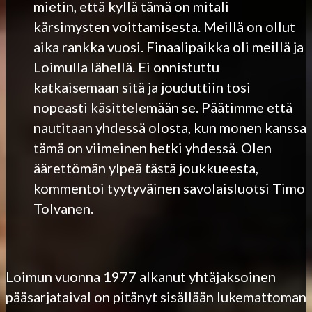
mietin, että kyllä tämä on mitali
kärsimysten voittamisesta. Meillä on ollut
aika rankka vuosi. Finaalipaikka oli meillä ja
Loimulla lähellä. Ei onnistuttu
katkaisemaan sitä ja jouduttiin tosi
nopeasti käsittelemään se. Päätimme että
nautitaan yhdessä olosta, kun monen kanssa
tämä on viimeinen hetki yhdessä. Olen
äärettömän ylpeä tästä joukkueesta,
kommentoi tyytyväinen savolaisluotsi Timo
Tolvanen.
Loimun vuonna 1977 alkanut yhtäjaksoinen
pääsarjataival on pitänyt sisällään lukemattoman