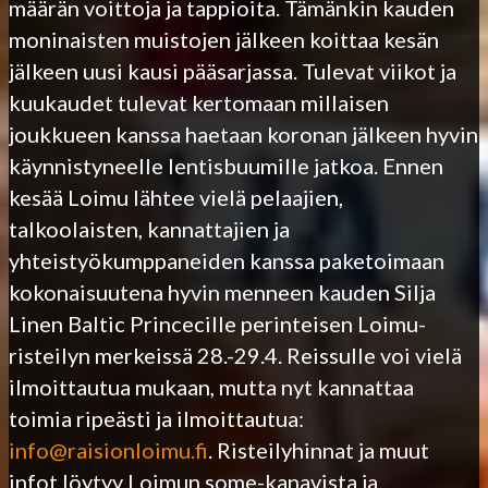
määrän voittoja ja tappioita. Tämänkin kauden
moninaisten muistojen jälkeen koittaa kesän
jälkeen uusi kausi pääsarjassa. Tulevat viikot ja
kuukaudet tulevat kertomaan millaisen
joukkueen kanssa haetaan koronan jälkeen hyvin
käynnistyneelle lentisbuumille jatkoa. Ennen
kesää Loimu lähtee vielä pelaajien,
talkoolaisten, kannattajien ja
yhteistyökumppaneiden kanssa paketoimaan
kokonaisuutena hyvin menneen kauden Silja
Linen Baltic Princecille perinteisen Loimu-
risteilyn merkeissä 28.-29.4. Reissulle voi vielä
ilmoittautua mukaan, mutta nyt kannattaa
toimia ripeästi ja ilmoittautua:
info@raisionloimu.fi
. Risteilyhinnat ja muut
infot löytyy Loimun some-kanavista ja