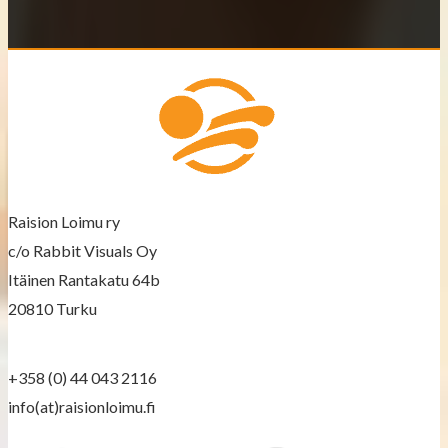
t
s
n
a
v
Raision Loimu ry
i
c/o Rabbit Visuals Oy
g
Itäinen Rantakatu 64b
a
20810 Turku
t
+358 (0) 44 043 2116
i
info(at)raisionloimu.fi
o