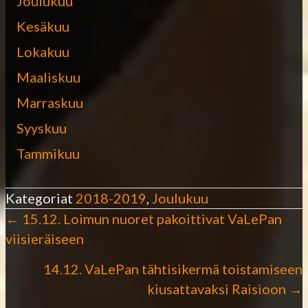
Joulukuu
Kesäkuu
Lokakuu
Maaliskuu
Marraskuu
Syyskuu
Tammikuu
Kategoriat
2018-2019
,
Joulukuu
← 15.12. Loimun nuoret pakoittivat VaLePan
P
viisieräiseen
o
14.12. VaLePan tähtisikermä toistamiseen
kiusattavaksi Raisioon →
s