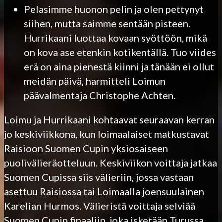
Pelasimme huonon pelin ja olen pettynyt
siihen, mutta saimme sentään pisteen.
Hurrikaani luottaa kovaan syöttöön, mikä
on kova ase etenkin kotikentällä. Tuo viides
erä on aina pienestä kiinni ja tänään ei ollut
meidän päivä, harmitteli Loimun
päävalmentaja Christophe Achten.
Loimu ja Hurrikaani kohtaavat seuraavan kerran
jo keskiviikkona, kun loimaalaiset matkustavat
Raisioon Suomen Cupin yksiosaiseen
puolivälieräotteluun. Keskiviikon voittaja jatkaa
Suomen Cupissa siis välieriin, jossa vastaan
asettuu Raisiossa tai Loimaalla joensuulainen
Karelian Hurmos. Välieristä voittaja selviää
Suomen Cupin finaaliin, joka isketään Turussa