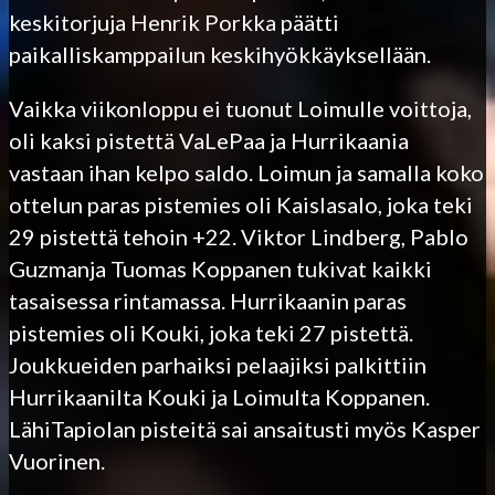
keskitorjuja Henrik Porkka päätti
paikalliskamppailun keskihyökkäyksellään.
Vaikka viikonloppu ei tuonut Loimulle voittoja,
oli kaksi pistettä VaLePaa ja Hurrikaania
vastaan ihan kelpo saldo. Loimun ja samalla koko
ottelun paras pistemies oli Kaislasalo, joka teki
29 pistettä tehoin +22. Viktor Lindberg, Pablo
Guzmanja Tuomas Koppanen tukivat kaikki
tasaisessa rintamassa. Hurrikaanin paras
pistemies oli Kouki, joka teki 27 pistettä.
Joukkueiden parhaiksi pelaajiksi palkittiin
Hurrikaanilta Kouki ja Loimulta Koppanen.
LähiTapiolan pisteitä sai ansaitusti myös Kasper
Vuorinen.