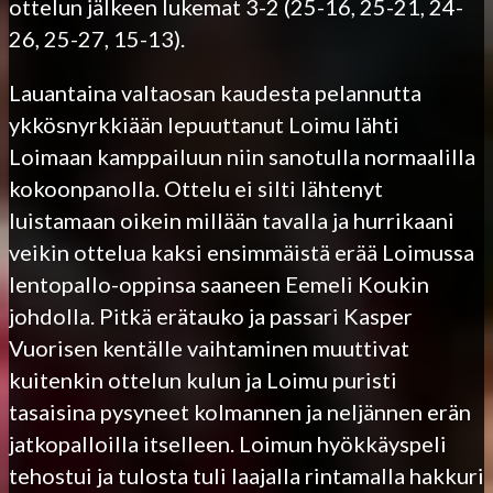
ottelun jälkeen lukemat 3-2 (25-16, 25-21, 24-
26, 25-27, 15-13).
Lauantaina valtaosan kaudesta pelannutta
ykkösnyrkkiään lepuuttanut Loimu lähti
Loimaan kamppailuun niin sanotulla normaalilla
kokoonpanolla. Ottelu ei silti lähtenyt
luistamaan oikein millään tavalla ja hurrikaani
veikin ottelua kaksi ensimmäistä erää Loimussa
lentopallo-oppinsa saaneen Eemeli Koukin
johdolla. Pitkä erätauko ja passari Kasper
Vuorisen kentälle vaihtaminen muuttivat
kuitenkin ottelun kulun ja Loimu puristi
tasaisina pysyneet kolmannen ja neljännen erän
jatkopalloilla itselleen. Loimun hyökkäyspeli
tehostui ja tulosta tuli laajalla rintamalla hakkuri