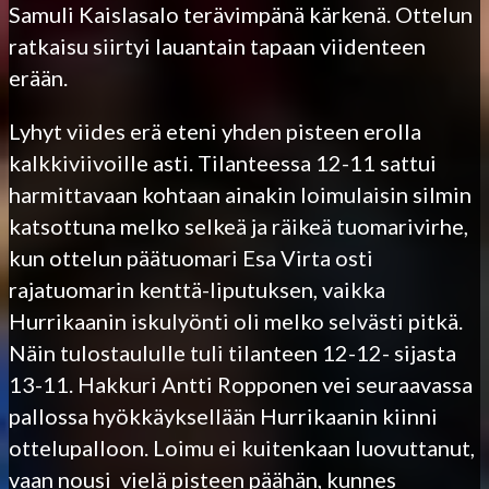
Samuli Kaislasalo terävimpänä kärkenä. Ottelun
ratkaisu siirtyi lauantain tapaan viidenteen
erään.
Lyhyt viides erä eteni yhden pisteen erolla
kalkkiviivoille asti. Tilanteessa 12-11 sattui
harmittavaan kohtaan ainakin loimulaisin silmin
katsottuna melko selkeä ja räikeä tuomarivirhe,
kun ottelun päätuomari Esa Virta osti
rajatuomarin kenttä-liputuksen, vaikka
Hurrikaanin iskulyönti oli melko selvästi pitkä.
Näin tulostaululle tuli tilanteen 12-12- sijasta
13-11. Hakkuri Antti Ropponen vei seuraavassa
pallossa hyökkäyksellään Hurrikaanin kiinni
ottelupalloon. Loimu ei kuitenkaan luovuttanut,
vaan nousi vielä pisteen päähän, kunnes