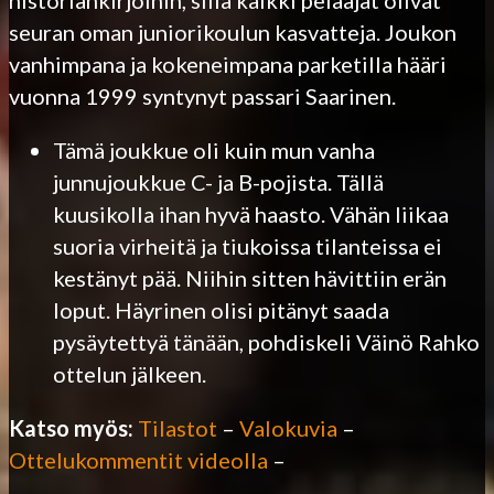
seuran oman juniorikoulun kasvatteja. Joukon
vanhimpana ja kokeneimpana parketilla hääri
vuonna 1999 syntynyt passari Saarinen.
Tämä joukkue oli kuin mun vanha
junnujoukkue C- ja B-pojista. Tällä
kuusikolla ihan hyvä haasto. Vähän liikaa
suoria virheitä ja tiukoissa tilanteissa ei
kestänyt pää. Niihin sitten hävittiin erän
loput. Häyrinen olisi pitänyt saada
pysäytettyä tänään, pohdiskeli Väinö Rahko
ottelun jälkeen.
Katso myös:
Tilastot
–
Valokuvia
–
Ottelukommentit videolla
–