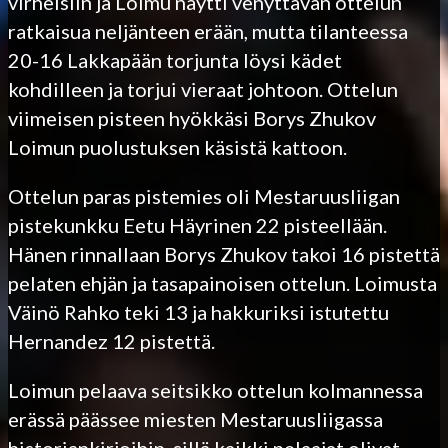
virheisiin ja Loimu näytti venyttävän ottelun
ratkaisua neljänteen erään, mutta tilanteessa
20-16 Lakkapään torjunta löysi kädet
kohdilleen ja torjui vieraat johtoon. Ottelun
viimeisen pisteen hyökkäsi Borys Zhukov
Loimun puolustuksen käsistä kattoon.
Ottelun paras pistemies oli Mestaruusliigan
pistekunkku Eetu Häyrinen 22 pisteellään.
Hänen rinnallaan Borys Zhukov takoi 16 pistettä
pelaten ehjän ja tasapainoisen ottelun. Loimusta
Väinö Rahko teki 13 ja hakkuriksi istutettu
Hernandez 12 pistettä.
Loimun pelaava seitsikko ottelun kolmannessa
erässä päässee miesten Mestaruusliigassa
historiankirjoihin, sillä kaikki pelaajat olivat