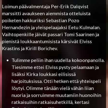
Loimun päävalmentaja Per-Erik Dalqvist
marssitti avaukseen aiemmista otteluista
poiketen hakkuriksi Sebastian Pozo
Hernandezin ja yleispelaajaksi Eetu Kulmalan.
Vaihtopenkille jäivät passari Tomi Saarinen ja
pienistä loukkaantumisista kärsivät Elviss
Krastins ja Kirill Borichev.
Tulimme peliin ihan uudella kokoonpanolla.
Tiesimme ettei Elviss pysty pelaamaan ja
lisäksi Kirka loukkasi eilisissä
harjoituksissa. Otti hetken että yhteispeli
löytyi. Olimme tänään vielä vähän liian
nuoria ja sorruimme muutamiin huonoihin
ratkaisuihin ratkaisuhetkillä, kertasi