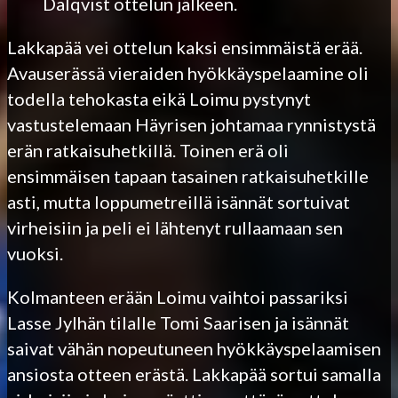
Dalqvist ottelun jälkeen.
Lakkapää vei ottelun kaksi ensimmäistä erää.
Avauserässä vieraiden hyökkäyspelaamine oli
todella tehokasta eikä Loimu pystynyt
vastustelemaan Häyrisen johtamaa rynnistystä
erän ratkaisuhetkillä. Toinen erä oli
ensimmäisen tapaan tasainen ratkaisuhetkille
asti, mutta loppumetreillä isännät sortuivat
virheisiin ja peli ei lähtenyt rullaamaan sen
vuoksi.
Kolmanteen erään Loimu vaihtoi passariksi
Lasse Jylhän tilalle Tomi Saarisen ja isännät
saivat vähän nopeutuneen hyökkäyspelaamisen
ansiosta otteen erästä. Lakkapää sortui samalla