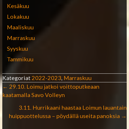
Kesäkuu
Lokakuu
Maaliskuu
Marraskuu
Syyskuu
Tammikuu
Kategoriat
2022-2023
,
Marraskuu
← 29.10. Loimu jatkoi voittoputkeaan
P
kaatamalla Savo Volleyn
o
3.11. Hurrikaani haastaa Loimun lauantain
huippuottelussa – pöydällä useita panoksia →
s