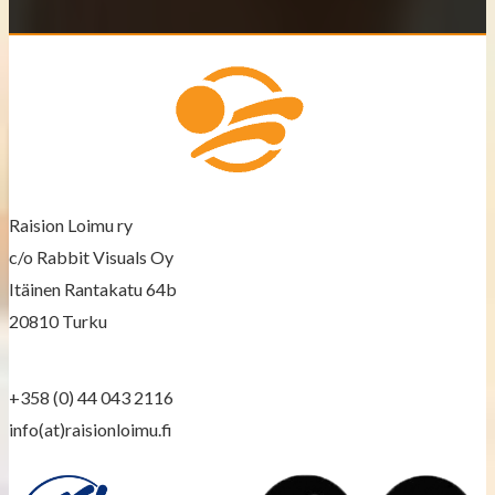
t
s
n
a
v
Raision Loimu ry
i
c/o Rabbit Visuals Oy
g
Itäinen Rantakatu 64b
a
20810 Turku
t
+358 (0) 44 043 2116
i
info(at)raisionloimu.fi
o