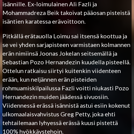
isännille. Ex-loimulainen Ali Fazli ja
Mohammadreza Beik takoivat pääosan pisteistä
isäntien karatessa erävoittoon.
Pitkällä erätauolla Loimu sai itsensä koottua ja
se vei yhden sarjapisteen varmistaen kolmannen
erän nimiinsä Joonas Jokelan seitsemällä ja
Sebastian Pozo Hernandezin kuudella pisteellä.
Ottelun ratkaisu siirtyi kuitenkin viidenteen
erään, kun neljännen erän pisteiden
rohmuamiskilpailussa Fazli voitti niukasti Pozo
Hernandezin muiden jäädessä sivuosiin.
Viidennessä erässä isännistä astui esiin kokenut
ulkomaalaisvahvistus Greg Petty, joka ehti
tehtailemaan lyhyessä erässä kuusi pistettä
100% hyökkäystehoin.