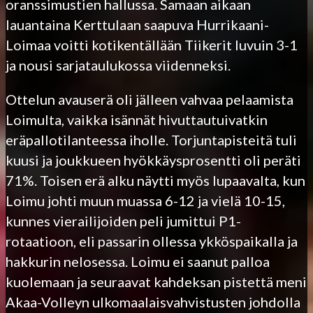
oranssimustien hallussa. Samaan aikaan
lauantaina Kerttulaan saapuva Hurrikaani-
Loimaa voitti kotikentällään Tiikerit luvuin 3-1
ja nousi sarjataulukossa viidenneksi.
Ottelun avauserä oli jälleen vahvaa pelaamista
Loimulta, vaikka isännät hivuttautuivatkin
eräpallotilanteessa iholle. Torjuntapisteitä tuli
kuusi ja joukkueen hyökkäysprosentti oli peräti
71%. Toisen erä alku näytti myös lupaavalta, kun
Loimu johti muun muassa 6-12 ja vielä 10-15,
kunnes vierailijoiden peli jumittui P1-
rotaatioon, eli passarin ollessa ykköspaikalla ja
hakkurin nelosessa. Loimu ei saanut palloa
kuolemaan ja seuraavat kahdeksan pistettä meni
Akaa-Volleyn ulkomaalaisvahvistusten johdolla