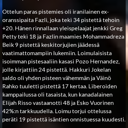
Ottelun paras pistemies oli iranilainen ex-
oranssipaita Fazli, joka teki 34 pistettä tehoin
+20. Hänen rinnallaan yleispelaajat jenkki Greg
Petty teki 18 ja Fazlin maamies Mohammadreza
Beik 9 pistettä keskitorjujien jäädessä
vaatimattomampiin lukemiin. Loimulaisista
isoimman pistesaaliin kasasi Pozo Hernandez,
jolle kirjattiin 24 pistettä. Hakkuri Jokelan
saldo oli yhden pisteen vähemmän ja Väinö
Rahko tuuletti pistettä 17 kertaa. Liberoiden
kamppailussa oli tasaista, kun kanadalainen
Elijah Risso vastaanotti 48 ja Esko Vuorinen
42%:n tarkkuudella. Loimu torjui ottelussa
peräti 19 pistettä isäntien onnistuessa kuudesti.