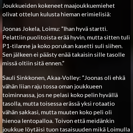
Joukkueiden kokeneet maajoukkuemiehet
olivat ottelun kulusta hieman erimielisiä:
Joonas Jokela, Loimu: ”Ihan hyvä startti.
Pelattiin puolitoista erää hyvin, mutta sitten tuli
P1-tilanne ja koko porukan kasetti suli siihen.
Sen jälkeen ei päästy enää takaisin sille tasolle
missä oltiin sitä ennen.”
Sauli Sinkkonen, Akaa-Volley: ”Joonas oli ehkä
vähän liian raju tossa oman joukkueen
toiminnassa, jos ne pelasi koko pelin hyvällä
tasolla, mutta toisessa erässä yksi rotaatio
vähän sakkasi, mutta muuten koko peli oli
hienoa lentopalloa. Toivon että meidänkin
joukkue löytäisi tuon tasaisuuden mikä Loimulla