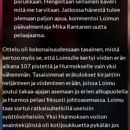
porukkaan. Hengeltään sellainen kaveri
mitä me tarvitaan. Jatkossa hänestä tulee
olemaan paljon apua, kommentoi Loimun
päävalmentaja Mika Rantanen uutta
pelaajaansa.
Ottelu oli kokonaisuudessaan tasainen, mistä
kertoo myös se, että Loimulle kertyi viiden erän
aikana 107 pistettä ja Hurmokselle vain yksi
vähemmän. Tasaisimmat erätulokset kirjattiin
neljänteen ja viidenteen erään, joissa Loimu
joutui takaa-ajajan asemaan jo erien alkupuolella
ja Hurmos pelasi fiksusti johtoasemassa. Loimu
taas sortui ratkaisuhetkillä useisiin
syöttövirheisiin. Yksi Hurmoksen voiton
avaintekijöistä oli kotijoukkuetta pykälän jos