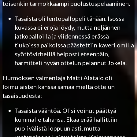
toisenkin tarmokkaampi puolustuspelaaminen.
Tasaista oli lentopallopeli tänään. Isossa
kuvassa ei eroja löydy, mutta neljännen
jatkopalloilla ja viidennessä erässä
tiukoissa paikoissa päästettiin kaveri omilla
syöttövirheillä helposti eteenpäin,
harmitteli hyvän ottelun pelannut Jokela.
Hurmoksen valmentaja Matti Alatalo oli
loimulaisten kanssa samaa mieltä ottelun
tasaisuudesta:
Tasaista vääntöä. Olisi voinut päättyä
kummalle tahansa. Ekaa erää hallittiin
puolivälistä loppuun asti, mutta
vastapainona Loimu toista. Kolmannessa