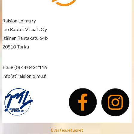
a
v
Raision Loimu ry
i
c/o Rabbit Visuals Oy
g
Itäinen Rantakatu 64b
a
20810 Turku
t
+358 (0) 44 043 2116
i
info(at)raisionloimu.fi
o
n
Evästeasetukset