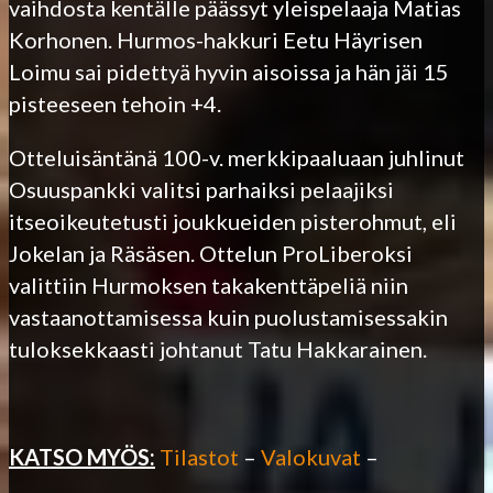
vaihdosta kentälle päässyt yleispelaaja Matias
Korhonen. Hurmos-hakkuri Eetu Häyrisen
Loimu sai pidettyä hyvin aisoissa ja hän jäi 15
pisteeseen tehoin +4.
Otteluisäntänä 100-v. merkkipaaluaan juhlinut
Osuuspankki valitsi parhaiksi pelaajiksi
itseoikeutetusti joukkueiden pisterohmut, eli
Jokelan ja Räsäsen. Ottelun ProLiberoksi
valittiin Hurmoksen takakenttäpeliä niin
vastaanottamisessa kuin puolustamisessakin
tuloksekkaasti johtanut Tatu Hakkarainen.
KATSO MYÖS:
Tilastot
–
Valokuvat
–