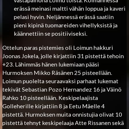
erässä meinasi maltti vähän loppua ja kaveri
pelasi hyvin. Neljännessä erässä saatiin
pieni kipinä tuomareiden vihellyksistä ja
käännettiin se positiiviseksi.
Ottelun paras pistemies oli Loimun hakkuri
Joonas Jokela, jolle kirjattiin 31 pistettä tehoin
+23. Lähimmäs hänen lukemiaan pääsi
Hurmoksen Mikko Räsänen 25 pisteellään.
Loimun puolelta seuraavaksi parhaat lukemat
tekivät Sebastian Pozo Hernandez 16 ja Väinö
Rahko 10 pisteellään. Keskipelaajista
Golleherille kirjattiin 8 ja Eetu Mäelle 4
pistettä. Hurmoksen muita onnistujia olivat 10
pistettä tehnyt keskipelaaja Atte Rissanen sekä