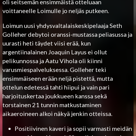
oli seitsemän ensimmäistä otteluaan
voittaneelle Loimulle jo neljäs putkeen.
Loimun uusi yhdysvaltalaiskeskipelaaja Seth
Golleher debytoi oranssi-mustassa peliasussa ja
uurasti heti täydet viisi erää, kun
argentiinalainen Joaquin Layus ei ollut
pelikunnossa ja Aatu Vihola oli kiinni
varusmiespalveluksessa. Golleher teki
ensimmäiseen erään neljä pistettä, mutta
ottelun edetessä tahti hiipui ja vain pari
harjoituskertaa joukkueen kanssa sekä
torstainen 21 tunnin matkustaminen
aikaeroineen alkoi näkyä jenkin otteissa.
Positiivinen kaveri ja sopii varmasti meidän