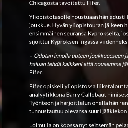
Chicagosta tavoitettu Fifer.
Yliopistotasolle noustuaan hän edusti 
joukkue. Hyvän yliopistouran jälkeen h
ensimmäinen seuransa Kyprokselta, jos
sijoittui Kyproksen liigassa viidenneks
–
Odotan innolla uuteen joukkueeseen ja
haluan tehdä kaikkeni että nousemme jäl
Fifer.
Fifer opiskeli yliopistossa liiketalout
analyytikkona Barry Callebaut nimisessä
Työnteon ja harjoittelun ohella hän re
tunnustautuu olevansa suuri jääkiekon
Loimulla on koossa nyt seitsemän pela