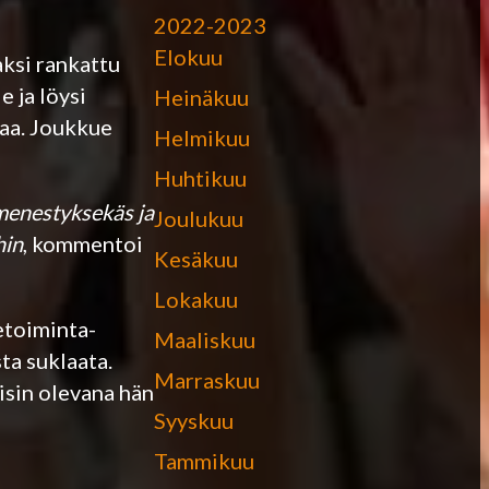
2022-2023
Elokuu
aksi rankattu
 ja löysi
Heinäkuu
taa. Joukkue
Helmikuu
Huhtikuu
 menestyksekäs ja
Joulukuu
hin
, kommentoi
Kesäkuu
Lokakuu
ketoiminta-
Maaliskuu
ta suklaata.
Marraskuu
isin olevana hän
Syyskuu
Tammikuu