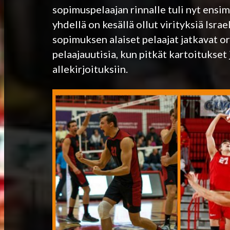
sopimuspelaajan rinnalle tuli nyt ens
yhdellä on kesällä ollut virityksiä Israe
sopimuksen alaiset pelaajat jatkavat or
pelaajauutisia, kun pitkät kartoitukset
allekirjoituksiin.