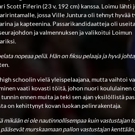
i Scott Fiferin (23 v, 192 cm) kanssa. Loimu lähti
ririntamalle, jossa Ville Juntura oli tehnyt hyvää 
ina ja kapteenina. Passarikandidaatteja oli useita 
i seurajohdon ja valmennuksen ja valikoitui Loimun
riksi.
elata nopeaa peliä. Hän on fiksu pelaaja ja hyvä johta
ten.
 high schoolin vielä yleispelaajana, mutta vaihtoi 
inen vaati kovasti töitä, johon nuori koululainen o
tunnin ennen muita ja teki sen ajan yksilöllistä pas
sta on kehittynyt kovan luokan pelinrakentaja.
llä mikään ei ole nautinnollisempaa kuin vastustajan 
t pääsevät murskaamaan pallon vastustajan kenttään