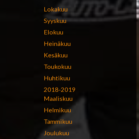
Lokakuu
Syyskuu
Elokuu
Heinäkuu
Kesäkuu
Toukokuu
Huhtikuu
2018-2019
Maaliskuu
Helmikuu
Tammikuu
Joulukuu