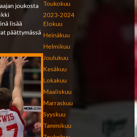
Toukokuu
aajan joukosta
ikki
2023-2024
inä lisää
Elokuu
ovat päättymässä
Heinäkuu
Helmikuu
Joulukuu
Kesäkuu
Lokakuu
Maaliskuu
Marraskuu
Syyskuu
Tammikuu
Toukokuu