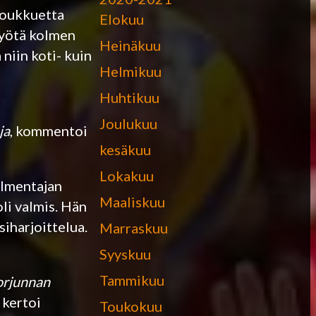
 joukkuetta
Elokuu
työtä kolmen
Heinäkuu
niin koti- kuin
Helmikuu
Huhtikuu
Joulukuu
ja
, kommentoi
kesäkuu
Lokakuu
valmentajan
Maaliskuu
li valmis. Hän
siharjoittelua.
Marraskuu
Syyskuu
Tammikuu
torjunnan
, kertoi
Toukokuu