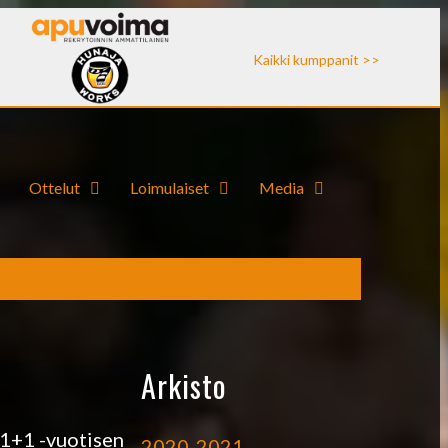
Kaikki kumppanit >>
Ottelut
Loimulaiset
Media
Arkisto
 1+1 -vuotisen
2020-2021