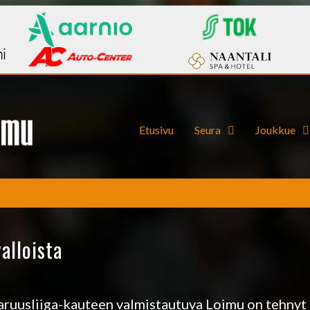
Etusivu
Seura
Joukkue
alloista
aruusliiga-kauteen valmistautuva Loimu on tehnyt