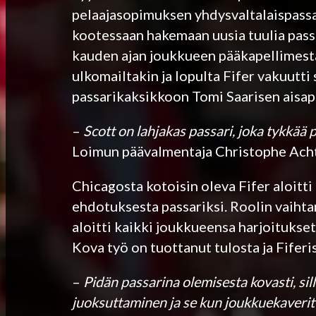
pelaajasopimuksen yhdysvaltalaispassar
kootessaan hakemaan uusia tuulia passa
kauden ajan joukkueen pääkapellimestar
ulkomailtakin ja lopulta Fifer vakuutt
passarikaksikkoon Tomi Saarisen aisapa
–
Scott on lahjakas passari, joka tykkää p
Loimun päävalmentaja Christophe Ach
Chicagosta kotoisin oleva Fifer aloitti
ehdotuksesta passariksi. Roolin vaihtam
aloitti kaikki joukkueensa harjoitukset 
Kova työ on tuottanut tulosta ja Fiferi
–
Pidän passarina olemisesta kovasti, si
juoksuttaminen ja se kun joukkuekaveri