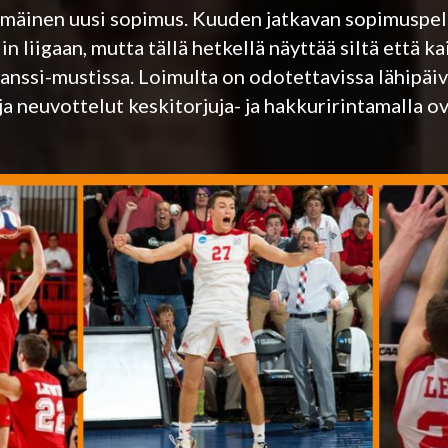
immäinen uusi sopimus. Kuuden jatkavan sopimuspel
lin liigaan, mutta tällä hetkellä näyttää siltä että ka
anssi-mustissa. Loimulta on odotettavissa lähipäiv
 ja neuvottelut keskitorjuja- ja hakkuririntamalla 