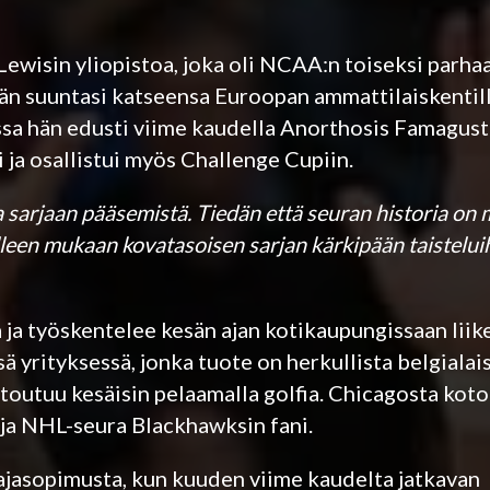
Lewisin yliopistoa, joka oli NCAA:n toiseksi parha
än suuntasi katseensa Euroopan ammattilaiskentille
sa hän edusti viime kaudella Anorthosis Famagus
i ja osallistui myös Challenge Cupiin.
 sarjaan pääsemistä. Tiedän että seuran historia on
leen mukaan kovatasoisen sarjan kärkipään taistelui
ta ja työskentelee kesän ajan kotikaupungissaan lii
 yrityksessä, jonka tuote on herkullista belgialais
ntoutuu kesäisin pelaamalla golfia. Chicagosta koto
 ja NHL-seura Blackhawksin fani.
ajasopimusta, kun kuuden viime kaudelta jatkavan